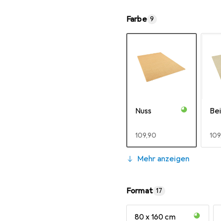
Farbe
9
Nuss
Bei
EUR
109,90
EU
109
Mehr anzeigen
Format
17
80 x 160 cm