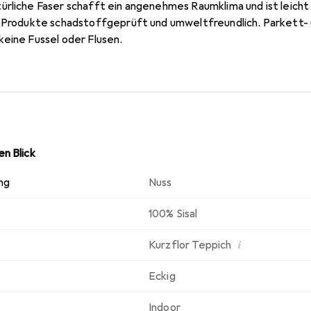
rliche Faser schafft ein angenehmes Raumklima und ist leicht z
e Produkte schadstoffgeprüft und umweltfreundlich. Parkett-
keine Fussel oder Flusen.
n Blick
ng
Nuss
100% Sisal
i
Kurzflor Teppich
Eckig
Indoor