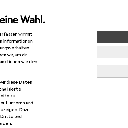
eine Wahl.
erfassen wir mit
imtextilien
Wohntextilien + Teppiche
Teppich
Snaps
en Informationen
ungsverhalten
en wir, um dir
funktionen wie den
wir diese Daten
onalisierte
eite zu
 auf unseren und
zuzeigen. Dazu
Dritte und
rden.