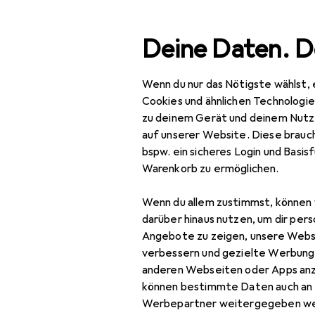
Suche
Deine Daten. D
Wenn du nur das Nötigste wählst, 
Navigation nach Kategorien
Gesamtsortiment
Wohnen
He
Gesamtsortiment
Cookies und ähnlichen Technologi
zu deinem Gerät und deinem Nutz
Wohnen
auf unserer Website. Diese brauch
bspw. ein sicheres Login und Basis
Heimtextilien
Warenkorb zu ermöglichen.
Wohntextilien +
Wenn du allem zustimmst, können 
Teppiche
darüber hinaus nutzen, um dir pers
Decke
Angebote zu zeigen, unsere Webs
verbessern und gezielte Werbung
Dekokissen
anderen Webseiten oder Apps an
können bestimmte Daten auch an 
Fell
Werbepartner weitergegeben we