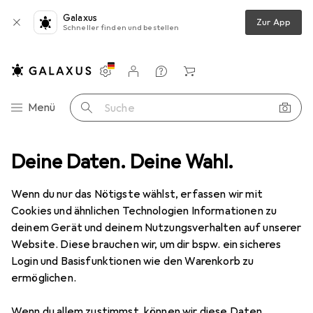
Galaxus
Zur App
Schneller finden und bestellen
Einstellungen
Kundenkonto
Vergleichslisten
Merklisten
Warenkorb
Navigation nach Kategorien
Menü
Suche
le Sisal-Optik Designer Flachgewebe Teppich Pure Beige Grau Meliert
Deine Daten. Deine Wahl.
Wenn du nur das Nötigste wählst, erfassen wir mit
Cookies und ähnlichen Technologien Informationen zu
6 Bilder
deinem Gerät und deinem Nutzungsverhalten auf unserer
Website. Diese brauchen wir, um dir bspw. ein sicheres
EUR
49,90
Login und Basisfunktionen wie den Warenkorb zu
Snapstyle
Sisal-Optik Designer
ermöglichen.
Flachgewebe Teppich Pure Beige Grau
Meliert
Wenn du allem zustimmst, können wir diese Daten