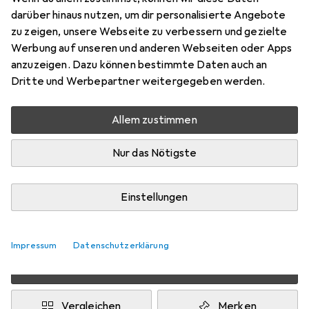
darüber hinaus nutzen, um dir personalisierte Angebote
80 x 160 cm
zu zeigen, unsere Webseite zu verbessern und gezielte
Preis in EUR inkl. MwSt.
Werbung auf unseren und anderen Webseiten oder Apps
anzuzeigen. Dazu können bestimmte Daten auch an
Dritte und Werbepartner weitergegeben werden.
Marke
Bewertungen
Mehr von Snapstyle
2
Allem zustimmen
Zwischen Fr, 14.8. und Di, 18.8. geliefert
Nur das Nötigste
Nur 2 Stück an Lager beim Drittanbieter
Lieferort angeben für genaue Lieferzeit
Einstellungen
i
Angebot von
teppichversand24
DE
Impressum
Datenschutzerklärung
In den Warenkorb
Vergleichen
Merken