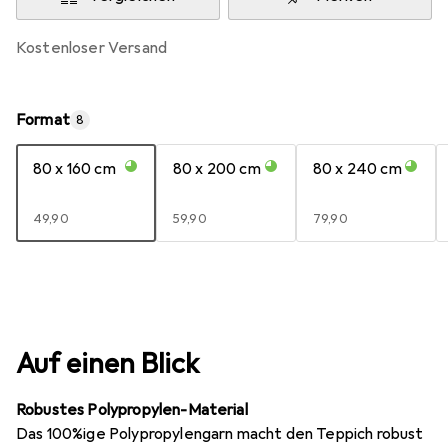
kostenloser Versand
Format
8
80 x 160 cm
80 x 200 cm
80 x 240 cm
EUR
49,90
EUR
59,90
EUR
79,90
Auf einen Blick
Robustes Polypropylen-Material
Das 100%ige Polypropylengarn macht den Teppich robust