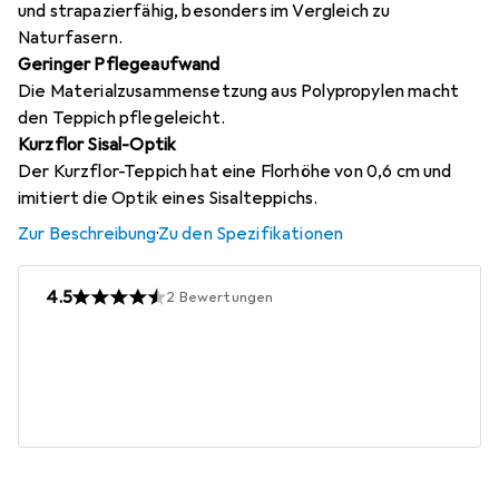
und strapazierfähig, besonders im Vergleich zu
Naturfasern.
Geringer Pflegeaufwand
Die Materialzusammensetzung aus Polypropylen macht
den Teppich pflegeleicht.
Kurzflor Sisal-Optik
Der Kurzflor-Teppich hat eine Florhöhe von 0,6 cm und
imitiert die Optik eines Sisalteppichs.
Zur Beschreibung
·
Zu den Spezifikationen
4.5
2
Bewertungen