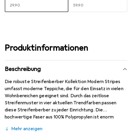
EUR
29,90
EUR
59,90
Produktinformationen
Beschreibung
Die robuste Streifenberber Kollektion Modern Stripes
umfasst moderne Teppiche, die für den Einsatz in vielen
Wohnbereichen geeignet sind. Durch das zeitlose
Streifenmuster in vier aktuellen Trendfarben passen
diese Streifenberber zu jeder Einrichtung. Die
hochwertige Faser aus 100% Polypropylen ist enorm
widerstandsfähig und strapazierfähig. Die unempfindliche
Mehr anzeigen
Oberfläche lässt sich einfach saugen und ist daher