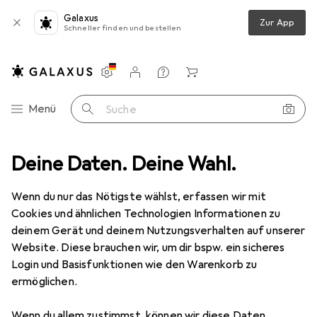
Galaxus
Zur App
Schneller finden und bestellen
Einstellungen
Kundenkonto
Vergleichslisten
Merklisten
Warenkorb
Navigation nach Kategorien
Menü
Suche
che
Deine Daten. Deine Wahl.
Teppich
Snapstyle Streifenberber Teppich Modern Stripes
Wenn du nur das Nötigste wählst, erfassen wir mit
Cookies und ähnlichen Technologien Informationen zu
6 Bilder
deinem Gerät und deinem Nutzungsverhalten auf unserer
Website. Diese brauchen wir, um dir bspw. ein sicheres
EUR
29,90
Login und Basisfunktionen wie den Warenkorb zu
Snapstyle
Streifenberber Teppich
ermöglichen.
Modern Stripes
Wenn du allem zustimmst, können wir diese Daten