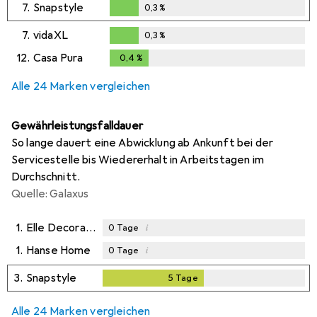
7.
Snapstyle
0,3
%
0,3
%
7.
vidaXL
0,3
%
0,3
%
12.
Casa Pura
0,4
%
0,4
%
Alle 24 Marken vergleichen
Gewährleistungsfalldauer
So lange dauert eine Abwicklung ab Ankunft bei der
Servicestelle bis Wiedererhalt in Arbeitstagen im
Durchschnitt.
Quelle: Galaxus
1.
Elle Decoration
i
0
Tage
1.
Hanse Home
i
0
Tage
3.
Snapstyle
5
Tage
5
Tage
Alle 24 Marken vergleichen