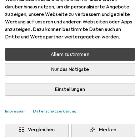
80 x 160 cm
darüber hinaus nutzen, um dir personalisierte Angebote
Preis in EUR inkl. MwSt.
zu zeigen, unsere Webseite zu verbessern und gezielte
Werbung auf unseren und anderen Webseiten oder Apps
Marke
Bewertungen
anzuzeigen. Dazu können bestimmte Daten auch an
Mehr von Snapstyle
Dritte und Werbepartner weitergegeben werden.
Allem zustimmen
Zwischen Fr, 14.8. und Di, 18.8. geliefert
Mehr als 10 Stück an Lager beim Drittanbieter
Nur das Nötigste
Lieferort angeben für genaue Lieferzeit
i
Angebot von
Einstellungen
teppichversand24
DE
Impressum
Datenschutzerklärung
In den Warenkorb
Vergleichen
Merken