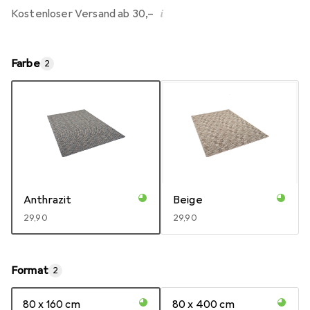
i
Kostenloser Versand ab 30,–
Farbe
2
Anthrazit
Beige
EUR
29,90
EUR
29,90
Format
2
80 x 160 cm
80 x 400 cm