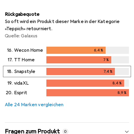
Rückgabequote
So oft wird ein Produkt dieser Marke in der Kategorie
«Teppich» retourniert.
Quelle: Galaxus
16.
Wecon Home
6,4
%
6,4
%
17.
TT Home
7
%
7
%
18.
Snapstyle
7,4
%
7,4
%
19.
vidaXL
8,4
%
8,4
%
20.
Esprit
8,9
%
8,9
%
Alle 24 Marken vergleichen
Fragen zum Produkt
0