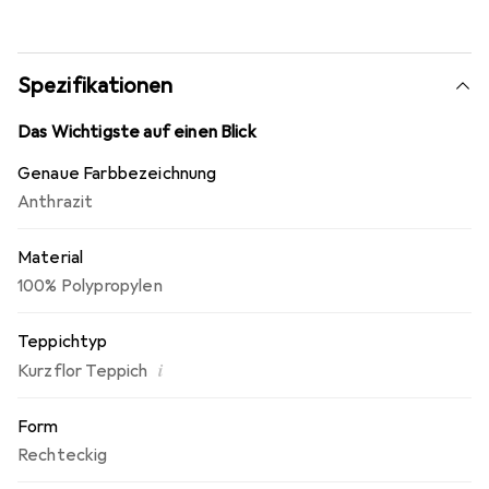
ausserordentlich pflegeleicht. Dieser Teppich ist
schadstoffgeprüft durch die Gemeinschaft
umweltfreundlicher Teppichboden e.V.
Spezifikationen
Das Wichtigste auf einen Blick
Genaue Farbbezeichnung
Anthrazit
Material
100% Polypropylen
Teppichtyp
i
Kurzflor Teppich
Form
Rechteckig