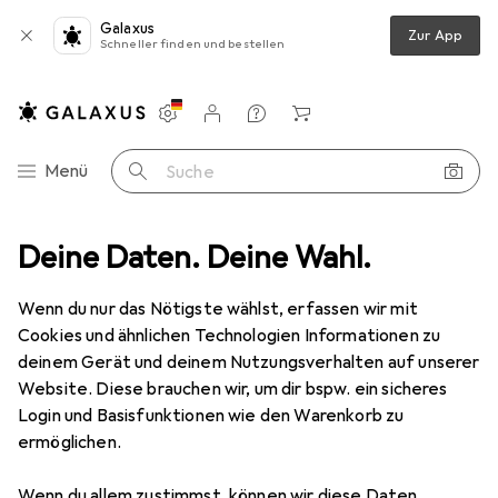
Galaxus
Zur App
Schneller finden und bestellen
Einstellungen
Kundenkonto
Vergleichslisten
Merklisten
Warenkorb
Navigation nach Kategorien
Menü
Suche
Teppiche
Deine Daten. Deine Wahl.
Teppich
Snapstyle Teppich Hochflor Shaggy Cottage
Wenn du nur das Nötigste wählst, erfassen wir mit
Cookies und ähnlichen Technologien Informationen zu
5 Bilder
deinem Gerät und deinem Nutzungsverhalten auf unserer
Website. Diese brauchen wir, um dir bspw. ein sicheres
EUR
34,90
Login und Basisfunktionen wie den Warenkorb zu
Snapstyle
Teppich Hochflor Shaggy
ermöglichen.
Cottage
Wenn du allem zustimmst, können wir diese Daten