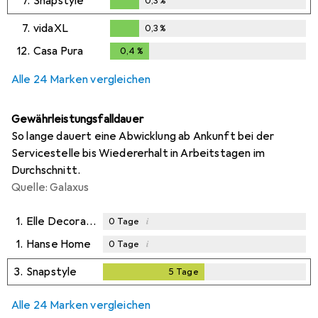
7.
Snapstyle
0,3
%
0,3
%
7.
vidaXL
0,3
%
0,3
%
12.
Casa Pura
0,4
%
0,4
%
Alle 24 Marken vergleichen
Gewährleistungsfalldauer
So lange dauert eine Abwicklung ab Ankunft bei der
Servicestelle bis Wiedererhalt in Arbeitstagen im
Durchschnitt.
Quelle: Galaxus
1.
Elle Decoration
i
0
Tage
1.
Hanse Home
i
0
Tage
3.
Snapstyle
5
Tage
5
Tage
Alle 24 Marken vergleichen