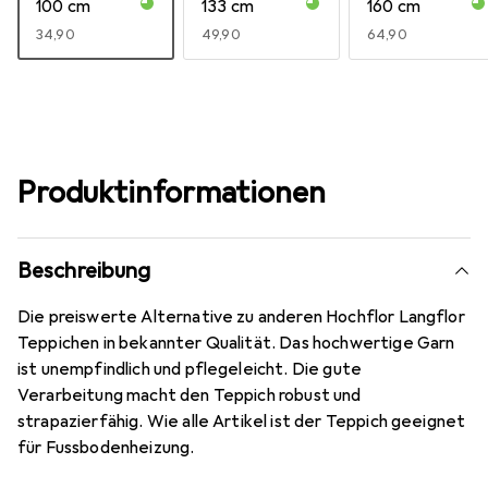
100 cm
133 cm
160 cm
EUR
34,90
EUR
49,90
EUR
64,90
Produktinformationen
Beschreibung
Die preiswerte Alternative zu anderen Hochflor Langflor
Teppichen in bekannter Qualität. Das hochwertige Garn
ist unempfindlich und pflegeleicht. Die gute
Verarbeitung macht den Teppich robust und
strapazierfähig. Wie alle Artikel ist der Teppich geeignet
für Fussbodenheizung.