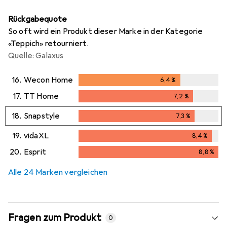
Rückgabequote
So oft wird ein Produkt dieser Marke in der Kategorie
«Teppich» retourniert.
Quelle: Galaxus
16.
Wecon Home
6,4
%
6,4
%
17.
TT Home
7,2
%
7,2
%
18.
Snapstyle
7,3
%
7,3
%
19.
vidaXL
8,4
%
8,4
%
20.
Esprit
8,8
%
8,8
%
Alle 24 Marken vergleichen
Fragen zum Produkt
0