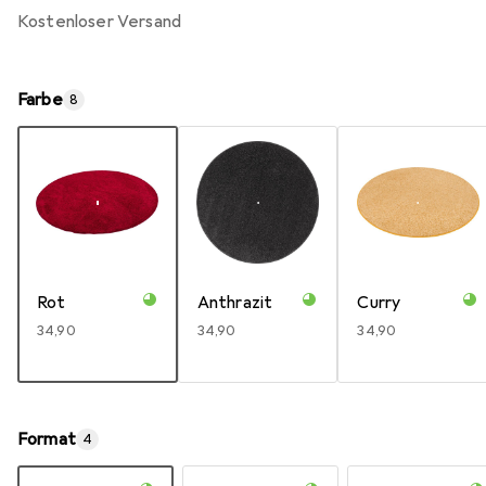
kostenloser Versand
Farbe
8
Rot
Anthrazit
Curry
EUR
34,90
EUR
34,90
EUR
34,90
Format
4