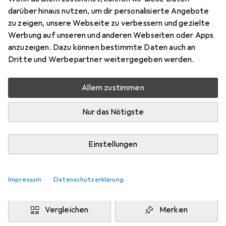
100 cm
darüber hinaus nutzen, um dir personalisierte Angebote
Preis in EUR inkl. MwSt.
zu zeigen, unsere Webseite zu verbessern und gezielte
Werbung auf unseren und anderen Webseiten oder Apps
Marke
Bewertungen
anzuzeigen. Dazu können bestimmte Daten auch an
Mehr von Snapstyle
12
Dritte und Werbepartner weitergegeben werden.
Allem zustimmen
Zwischen Fr, 14.8. und Di, 18.8. geliefert
Mehr als 10 Stück an Lager beim Drittanbieter
Nur das Nötigste
Lieferort angeben für genaue Lieferzeit
i
Angebot von
Einstellungen
teppichversand24
DE
Impressum
Datenschutzerklärung
In den Warenkorb
Vergleichen
Merken