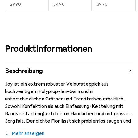
EUR
29,90
EUR
34,90
EUR
39,90
Produktinformationen
Beschreibung
Joy ist ein extrem robuster Veloursteppich aus
hochwertigem Polypropylen-Garn und in
unterschiedlichen Grössen und Trendfarben erhältlich.
Sowohl Konfektion als auch Einfassung (Kettelung mit
Bandverstärkung) erfolgen in Handarbeit und mit grosser
Sorgfalt. Der dichte Flor lässt sich problemlos saugen und
Flecken sind einfach zu entfernen. Dieser Teppich ist
Mehr anzeigen
schadstoffgeprüft durch die Gemeinschaft