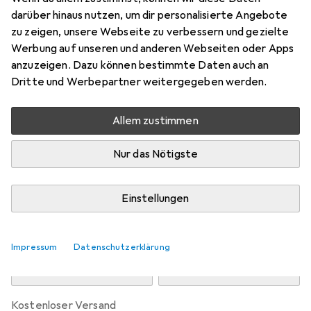
Preis in EUR inkl. MwSt.
darüber hinaus nutzen, um dir personalisierte Angebote
zu zeigen, unsere Webseite zu verbessern und gezielte
Marke
Bewertungen
Werbung auf unseren und anderen Webseiten oder Apps
Mehr von Snapstyle
6
anzuzeigen. Dazu können bestimmte Daten auch an
Dritte und Werbepartner weitergegeben werden.
Zwischen Fr, 14.8. und Di, 18.8. geliefert
Allem zustimmen
Mehr als 10 Stück an Lager beim Drittanbieter
Lieferort angeben für genaue Lieferzeit
Nur das Nötigste
i
Angebot von
teppichversand24
DE
Einstellungen
In den Warenkorb
Impressum
Datenschutzerklärung
Vergleichen
Merken
kostenloser Versand