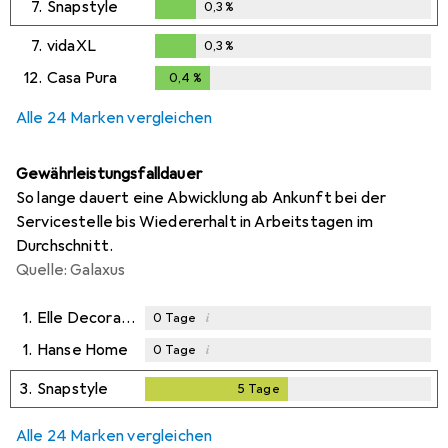
7.
Snapstyle
0,3
%
0,3
%
7.
vidaXL
0,3
%
0,3
%
12.
Casa Pura
0,4
%
0,4
%
Alle 24 Marken vergleichen
Gewährleistungsfalldauer
So lange dauert eine Abwicklung ab Ankunft bei der
Servicestelle bis Wiedererhalt in Arbeitstagen im
Durchschnitt.
Quelle: Galaxus
1.
Elle Decoration
i
0
Tage
1.
Hanse Home
i
0
Tage
3.
Snapstyle
5
Tage
5
Tage
Alle 24 Marken vergleichen