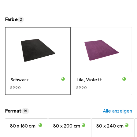
Farbe
2
Schwarz
Lila, Violett
EUR
59,90
EUR
59,90
Format
Alle anzeigen
16
80 x 160 cm
80 x 200 cm
80 x 240 cm