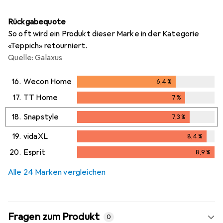
Rückgabequote
So oft wird ein Produkt dieser Marke in der Kategorie
«Teppich» retourniert.
Quelle: Galaxus
16.
Wecon Home
6,4
%
6,4
%
17.
TT Home
7
%
7
%
18.
Snapstyle
7,3
%
7,3
%
19.
vidaXL
8,4
%
8,4
%
20.
Esprit
8,9
%
8,9
%
Alle 24 Marken vergleichen
Fragen zum Produkt
0