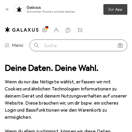
Galaxus
Zur App
Schneller finden und bestellen
Einstellungen
Kundenkonto
Vergleichslisten
Merklisten
Warenkorb
Navigation nach Kategorien
Menü
Suche
ilien + Teppiche
Deine Daten. Deine Wahl.
Teppich
Snapstyle Trend Velours Teppich Joy
Wenn du nur das Nötigste wählst, erfassen wir mit
Cookies und ähnlichen Technologien Informationen zu
5 Bilder
deinem Gerät und deinem Nutzungsverhalten auf unserer
Website. Diese brauchen wir, um dir bspw. ein sicheres
EUR
59,90
Login und Basisfunktionen wie den Warenkorb zu
Snapstyle
Trend Velours Teppich Joy
ermöglichen.
160 x 200 cm
Wenn du allem zustimmst, können wir diese Daten