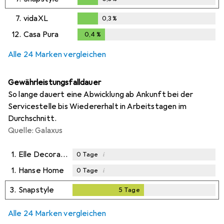
0,3
%
7.
vidaXL
0,3
%
0,3
%
12.
Casa Pura
0,4
%
0,4
%
Alle 24 Marken vergleichen
Gewährleistungsfalldauer
So lange dauert eine Abwicklung ab Ankunft bei der
Servicestelle bis Wiedererhalt in Arbeitstagen im
Durchschnitt.
Quelle: Galaxus
1.
Elle Decoration
i
0
Tage
1.
Hanse Home
i
0
Tage
3.
Snapstyle
5
Tage
5
Tage
Alle 24 Marken vergleichen