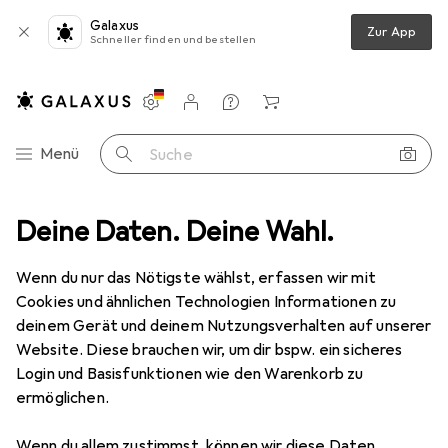
Galaxus
Zur App
Schneller finden und bestellen
Einstellungen
Kundenkonto
Vergleichslisten
Merklisten
Warenkorb
Navigation nach Kategorien
Menü
Suche
ilien + Teppiche
Deine Daten. Deine Wahl.
Teppich
Snapstyle Trend Velours Teppich Joy
Wenn du nur das Nötigste wählst, erfassen wir mit
Cookies und ähnlichen Technologien Informationen zu
9 Bilder
deinem Gerät und deinem Nutzungsverhalten auf unserer
Website. Diese brauchen wir, um dir bspw. ein sicheres
EUR
29,90
Login und Basisfunktionen wie den Warenkorb zu
Snapstyle
Trend Velours Teppich Joy
ermöglichen.
80 x 160 cm
Wenn du allem zustimmst, können wir diese Daten