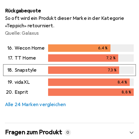
Rückgabequote
So oft wird ein Produkt dieser Marke in der Kategorie
«Teppich» retourniert.
Quelle: Galaxus
16.
Wecon Home
6,4
%
6,4
%
17.
TT Home
7,2
%
7,2
%
18.
Snapstyle
7,3
%
7,3
%
19.
vidaXL
8,4
%
8,4
%
20.
Esprit
8,8
%
8,8
%
Alle 24 Marken vergleichen
Fragen zum Produkt
0