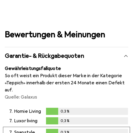
Bewertungen & Meinungen
Garantie- & Rückgabequoten
Gewährleistungsfallquote
So oft weist ein Produkt dieser Marke in der Kategorie
«Teppich» innerhalb der ersten 24 Monate einen Defekt
auf.
Quelle: Galaxus
7.
Homie Living
0,3
%
0,3
%
7.
Luxor living
0,3
%
0,3
%
7.
Snapstyle
0,3
%