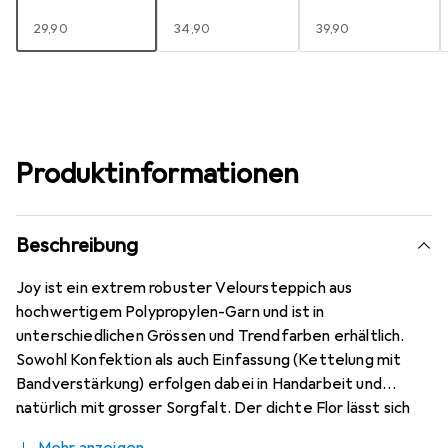
EUR
29,90
EUR
34,90
EUR
39,90
Produktinformationen
Beschreibung
Joy ist ein extrem robuster Veloursteppich aus
hochwertigem Polypropylen-Garn und ist in
unterschiedlichen Grössen und Trendfarben erhältlich.
Sowohl Konfektion als auch Einfassung (Kettelung mit
Bandverstärkung) erfolgen dabei in Handarbeit und
natürlich mit grosser Sorgfalt. Der dichte Flor lässt sich
problemlos saugen und Flecken sind einfach zu entfernen.