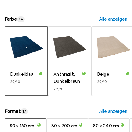
Farbe
Alle anzeigen
14
Dunkelblau
Anthrazit,
Beige
Dunkelbraun
EUR
29,90
EUR
29,90
EUR
29,90
Format
Alle anzeigen
17
80 x 160 cm
80 x 200 cm
80 x 240 cm