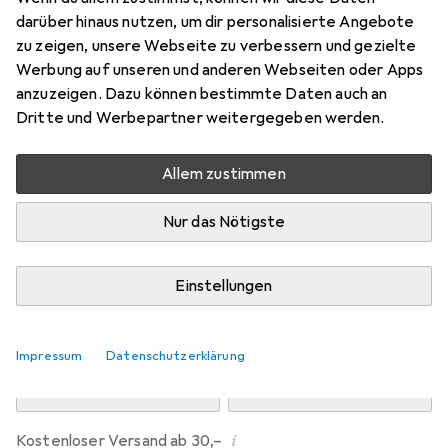
Preis in EUR inkl. MwSt.
darüber hinaus nutzen, um dir personalisierte Angebote
zu zeigen, unsere Webseite zu verbessern und gezielte
Marke
Bewertungen
Werbung auf unseren und anderen Webseiten oder Apps
Mehr von Snapstyle
16
anzuzeigen. Dazu können bestimmte Daten auch an
Dritte und Werbepartner weitergegeben werden.
Zwischen Do, 13.8. und Mo, 17.8. geliefert
Allem zustimmen
Mehr als 10 Stück an Lager beim Drittanbieter
Lieferort angeben für genaue Lieferzeit
Nur das Nötigste
i
Angebot von
teppichversand24
DE
Einstellungen
In den Warenkorb
Impressum
Datenschutzerklärung
Vergleichen
Merken
i
Kostenloser Versand ab 30,–