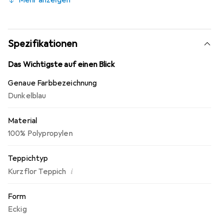
Mehr anzeigen
Dieser Teppich ist schadstoffgeprüft durch die
Gemeinschaft umweltfreundlicher Teppichboden e.V.
Spezifikationen
Das Wichtigste auf einen Blick
Genaue Farbbezeichnung
Dunkelblau
Material
100% Polypropylen
Teppichtyp
i
Kurzflor Teppich
Form
Eckig