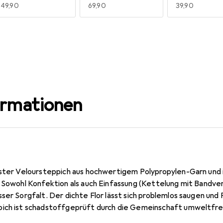
EUR
49,90
EUR
69,90
EUR
39,90
160 x 240 cm
200 x 200 cm
200 x 250 c
EUR
69,90
EUR
69,90
EUR
89,90
ormationen
uster Veloursteppich aus hochwertigem Polypropylen-Garn und 
. Sowohl Konfektion als auch Einfassung (Kettelung mit Bandver
ser Sorgfalt. Der dichte Flor lässt sich problemlos saugen und 
ich ist schadstoffgeprüft durch die Gemeinschaft umweltfre