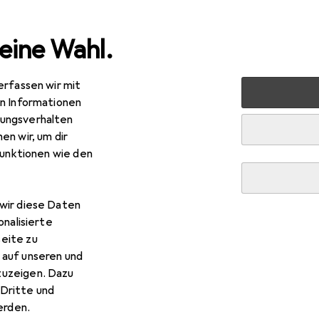
eine Wahl.
erfassen wir mit
nen
Heimtextilien
Wohntextilien + Teppiche
Teppic
en Informationen
ungsverhalten
en wir, um dir
funktionen wie den
wir diese Daten
onalisierte
eite zu
 auf unseren und
zuzeigen. Dazu
Dritte und
rden.