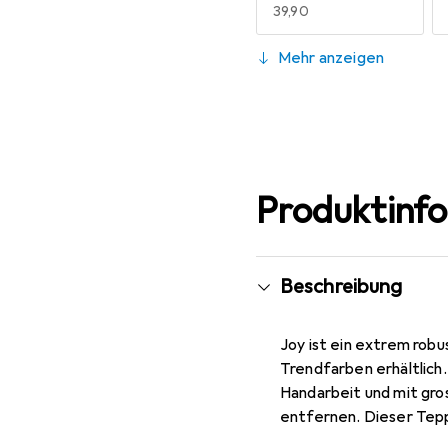
EUR
39,90
160 x 200 cm
Mehr anzeigen
EUR
59,90
Produktinf
Beschreibung
Joy ist ein extrem rob
Trendfarben erhältlich
Handarbeit und mit gros
entfernen. Dieser Tepp