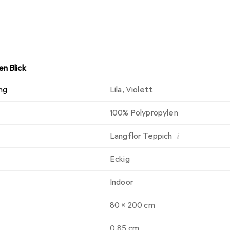
n Blick
ng
Lila
,
Violett
100% Polypropylen
i
Langflor Teppich
Eckig
Indoor
80 x 200 cm
0.85 cm