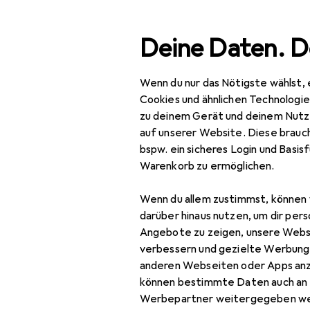
Suche
Deine Daten. D
Wenn du nur das Nötigste wählst, 
Navigation nach Kategorien
Gesamtsortiment
Woh
Gesamtsortiment
Cookies und ähnlichen Technologi
zu deinem Gerät und deinem Nutz
Wohnen
auf unserer Website. Diese brauch
bspw. ein sicheres Login und Basis
Heimtextilien
Warenkorb zu ermöglichen.
Wohntextilien +
Wenn du allem zustimmst, können 
Teppiche
darüber hinaus nutzen, um dir pers
Decke
Angebote zu zeigen, unsere Webs
verbessern und gezielte Werbung
Dekokissen
anderen Webseiten oder Apps an
können bestimmte Daten auch an 
Fell
Werbepartner weitergegeben we