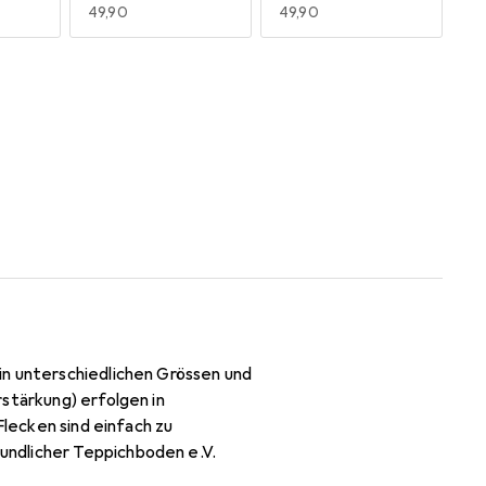
EUR
49,90
EUR
49,90
m
200 x 300 cm
EUR
99,90
in unterschiedlichen Grössen und
stärkung) erfolgen in
Flecken sind einfach zu
undlicher Teppichboden e.V.