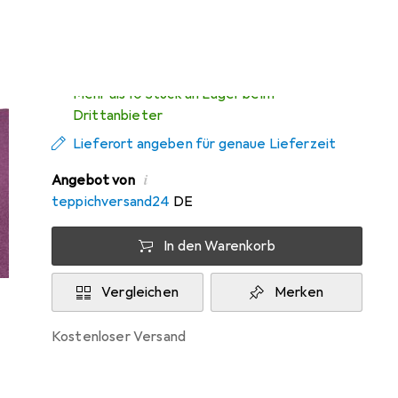
Zwischen Fr, 14.8. und Di, 18.8. geliefert
Mehr als 10 Stück an Lager beim
Drittanbieter
Lieferort angeben für genaue Lieferzeit
i
Angebot von
teppichversand24
DE
In den Warenkorb
Vergleichen
Merken
kostenloser Versand