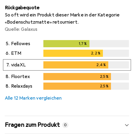
Rückgabequote
So oft wird ein Produkt dieser Marke in der Kategorie
«Bodenschutzmatte» retourniert.
Quelle: Galaxus
5.
Fellowes
1,7
%
1,7
%
6.
ETM
2,2
%
2,2
%
7.
vidaXL
2,4
%
2,4
%
8.
Floortex
2,5
%
2,5
%
8.
Relaxdays
2,5
%
2,5
%
Alle 12 Marken vergleichen
Fragen zum Produkt
0