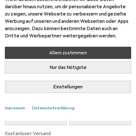
Preis in EUR inkl. MwSt.
darüber hinaus nutzen, um dir personalisierte Angebote
zu zeigen, unsere Webseite zu verbessern und gezielte
Marke
Bewertungen
Werbung auf unseren und anderen Webseiten oder Apps
Mehr von vidaXL
6
anzuzeigen. Dazu können bestimmte Daten auch an
Dritte und Werbepartner weitergegeben werden.
Zwischen Do, 13.8. und Mo, 17.8. geliefert
Allem zustimmen
Mehr als 10 Stück an Lager beim Drittanbieter
Lieferort angeben für genaue Lieferzeit
Nur das Nötigste
i
Angebot von
StockNet Connect
FR
Einstellungen
In den Warenkorb
Impressum
Datenschutzerklärung
Vergleichen
Merken
kostenloser Versand