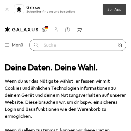
Galaxus
Zur App
Schneller finden und bestellen
Einstellungen
Kundenkonto
Vergleichslisten
Merklisten
Warenkorb
Navigation nach Kategorien
Menü
Suche
Möbel
Deine Daten. Deine Wahl.
Arbeitszimmer
Bodenschutzmatte
vidaXL Hapenor
Wenn du nur das Nötigste wählst, erfassen wir mit
Cookies und ähnlichen Technologien Informationen zu
6 Bilder
deinem Gerät und deinem Nutzungsverhalten auf unserer
Website. Diese brauchen wir, um dir bspw. ein sicheres
EUR
31,13
Login und Basisfunktionen wie den Warenkorb zu
vidaXL
Hapenor
ermöglichen.
120 x 115 cm
Wenn du allem zustimmst, können wir diese Daten