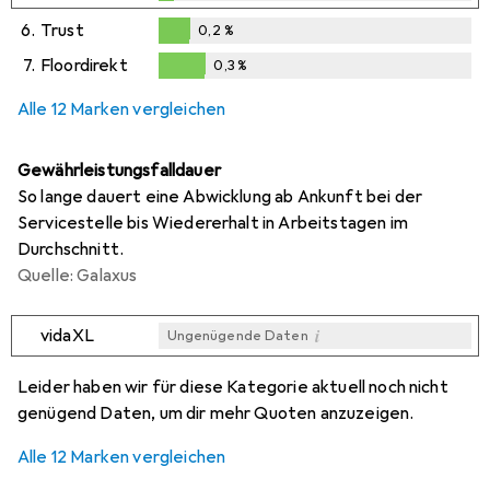
0,1
%
6.
Trust
0,2
%
0,2
%
7.
Floordirekt
0,3
%
0,3
%
Alle 12 Marken vergleichen
Gewährleistungsfalldauer
So lange dauert eine Abwicklung ab Ankunft bei der
Servicestelle bis Wiedererhalt in Arbeitstagen im
Durchschnitt.
Quelle: Galaxus
i
vidaXL
Ungenügende Daten
i
i
i
i
Ungenügende Daten
Ungenügende Daten
Ungenügende Daten
Ungenügende Daten
Leider haben wir für diese Kategorie aktuell noch nicht
genügend Daten, um dir mehr Quoten anzuzeigen.
Alle 12 Marken vergleichen