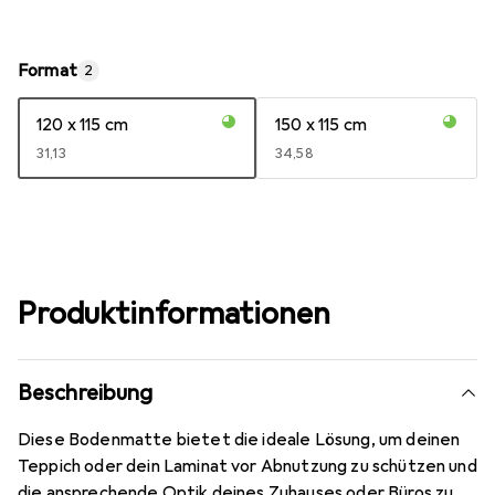
Format
2
120 x 115 cm
150 x 115 cm
EUR
31,13
EUR
34,58
Produktinformationen
Beschreibung
Diese Bodenmatte bietet die ideale Lösung, um deinen
Teppich oder dein Laminat vor Abnutzung zu schützen und
die ansprechende Optik deines Zuhauses oder Büros zu