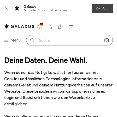
Galaxus
Zur App
Schneller finden und bestellen
Einstellungen
Kundenkonto
Vergleichslisten
Merklisten
Warenkorb
Navigation nach Kategorien
Menü
Suche
hlafzimmer
Deine Daten. Deine Wahl.
Lattenrost
vidaXL Jamir Headrest adjust (manual)
Wenn du nur das Nötigste wählst, erfassen wir mit
Cookies und ähnlichen Technologien Informationen zu
6 Bilder
deinem Gerät und deinem Nutzungsverhalten auf unserer
Website. Diese brauchen wir, um dir bspw. ein sicheres
EUR
125,08
Login und Basisfunktionen wie den Warenkorb zu
vidaXL
Jamir Headrest adjust (manual)
ermöglichen.
Preis in EUR inkl. MwSt.
Wenn du allem zustimmst, können wir diese Daten