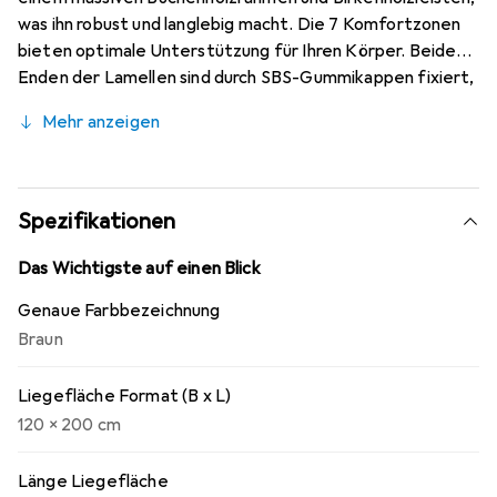
was ihn robust und langlebig macht. Die 7 Komfortzonen
bieten optimale Unterstützung für Ihren Körper. Beide
Enden der Lamellen sind durch SBS-Gummikappen fixiert,
um eine bessere Stabilität der gesamten Struktur zu
Mehr anzeigen
gewährleisten. Dank der 4 verstellbaren Doppellamellen
in der Mittelzone kann die Festigkeit der Basis an Ihre
Bedürfnisse angepasst werden. Das Kopfteil ist
verstellbar, sodass Sie bequem lesen oder fernsehen
Spezifikationen
können. Die Montage ist einfach. Bitte beachten Sie,
dass im Lieferumfang nur ein Lattenrost enthalten ist;
Das Wichtigste auf einen Blick
eine Matratze und ein Bettrahmen sind nicht enthalten.
Genaue Farbbezeichnung
Braun
Liegefläche Format (B x L)
120 x 200 cm
Länge Liegefläche