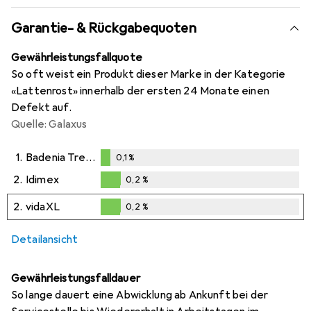
Garantie- & Rückgabequoten
Gewährleistungsfallquote
So oft weist ein Produkt dieser Marke in der Kategorie
«Lattenrost» innerhalb der ersten 24 Monate einen
Defekt auf.
Quelle: Galaxus
1.
Badenia Trendline
0,1
%
0,1
%
2.
Idimex
0,2
%
0,2
%
2.
vidaXL
0,2
%
0,2
%
Detailansicht
Gewährleistungsfalldauer
So lange dauert eine Abwicklung ab Ankunft bei der