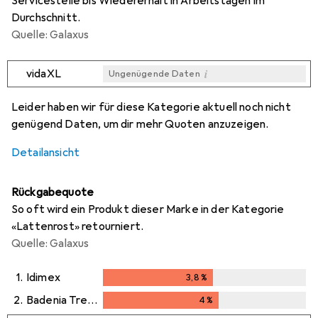
Servicestelle bis Wiedererhalt in Arbeitstagen im
Durchschnitt.
Quelle: Galaxus
i
vidaXL
Ungenügende Daten
i
i
Ungenügende Daten
Ungenügende Daten
Leider haben wir für diese Kategorie aktuell noch nicht
genügend Daten, um dir mehr Quoten anzuzeigen.
Detailansicht
Rückgabequote
So oft wird ein Produkt dieser Marke in der Kategorie
«Lattenrost» retourniert.
Quelle: Galaxus
1.
Idimex
3,8
%
3,8
%
2.
Badenia Trendline
4
%
4
%