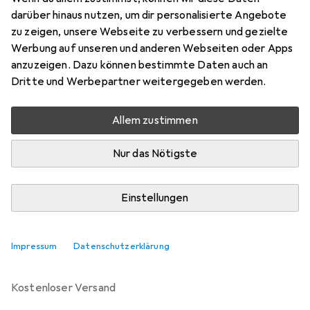
darüber hinaus nutzen, um dir personalisierte Angebote
Marke
Bewertungen
zu zeigen, unsere Webseite zu verbessern und gezielte
Mehr von vidaXL
19
Werbung auf unseren und anderen Webseiten oder Apps
anzuzeigen. Dazu können bestimmte Daten auch an
Dritte und Werbepartner weitergegeben werden.
Zwischen Di, 11.8. und Mi, 12.8. geliefert
Mehr als 10 Stück an Lager beim Drittanbieter
Allem zustimmen
Lieferort angeben für genaue Lieferzeit
Nur das Nötigste
i
Angebot von
Full Line
EE
Einstellungen
In den Warenkorb
Impressum
Datenschutzerklärung
Vergleichen
Merken
kostenloser Versand