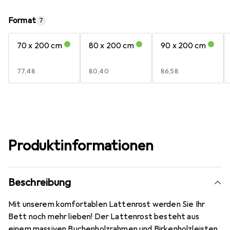
Format
7
70 x 200 cm
80 x 200 cm
90 x 200 cm
EUR
77,48
EUR
80,40
EUR
86,58
Produktinformationen
Beschreibung
Mit unserem komfortablen Lattenrost werden Sie Ihr
Bett noch mehr lieben! Der Lattenrost besteht aus
einem massiven Buchenholzrahmen und Birkenholzleisten,