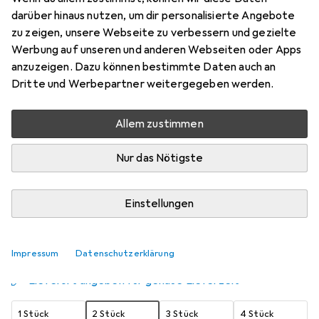
darüber hinaus nutzen, um dir personalisierte Angebote
20 x 30 cm
zu zeigen, unsere Webseite zu verbessern und gezielte
Preis in EUR inkl. MwSt.
Werbung auf unseren und anderen Webseiten oder Apps
anzuzeigen. Dazu können bestimmte Daten auch an
Schneller lieferbar
Dritte und Werbepartner weitergegeben werden.
Angebot für
EUR
23,83
Allem zustimmen
Bewertungen
4
Nur das Nötigste
Zwischen Fr, 14.8. und Fr, 21.8. geliefert
Einstellungen
8 Stück an Lager beim Lieferanten
Benachrichtigen, wenn schneller verfügbar
Impressum
Datenschutzerklärung
Lieferort angeben für genaue Lieferzeit
1 Stück
2 Stück
3 Stück
4 Stück