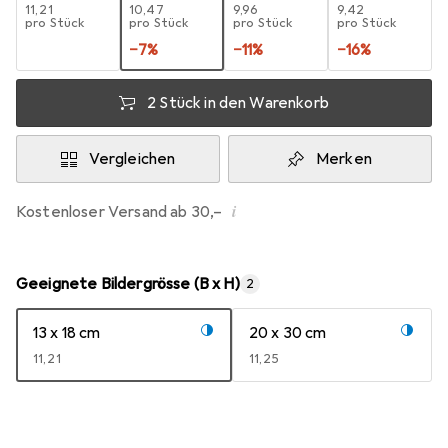
EUR
11,21
EUR
10,47
EUR
9,96
EUR
9,42
pro Stück
pro Stück
pro Stück
pro Stück
−
7
%
−
11
%
−
16
%
2 Stück in den Warenkorb
Vergleichen
Merken
i
Kostenloser Versand ab 30,–
Geeignete Bildergrösse (B x H)
2
13 x 18 cm
20 x 30 cm
EUR
11,21
EUR
11,25