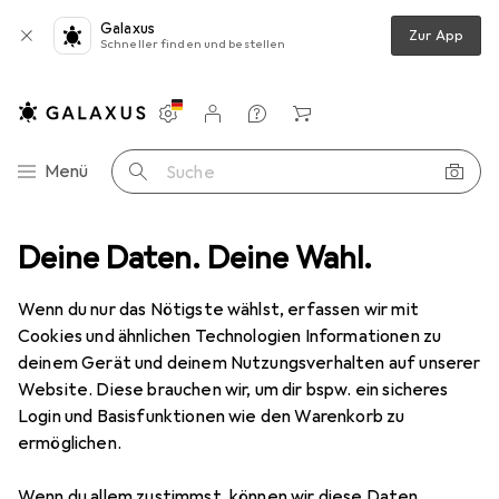
Galaxus
Zur App
Schneller finden und bestellen
Einstellungen
Kundenkonto
Vergleichslisten
Merklisten
Warenkorb
Navigation nach Kategorien
Menü
Suche
ires
Deine Daten. Deine Wahl.
Wanddekoration
Bilderrahmen
Walther Design Grado
Wenn du nur das Nötigste wählst, erfassen wir mit
Cookies und ähnlichen Technologien Informationen zu
3 Bilder
deinem Gerät und deinem Nutzungsverhalten auf unserer
Website. Diese brauchen wir, um dir bspw. ein sicheres
MENGENRABATT
Login und Basisfunktionen wie den Warenkorb zu
ermöglichen.
EUR
10,47
Spare
EUR
1,48
Walther Design
Grado
Wenn du allem zustimmst, können wir diese Daten