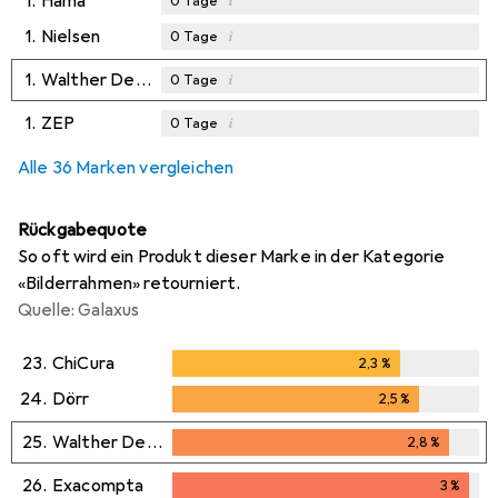
1.
Hama
0
Tage
1.
Nielsen
i
0
Tage
1.
Walther Design
i
0
Tage
1.
ZEP
i
0
Tage
Alle 36 Marken vergleichen
Rückgabequote
So oft wird ein Produkt dieser Marke in der Kategorie
«Bilderrahmen» retourniert.
Quelle: Galaxus
23.
ChiCura
2,3
%
2,3
%
24.
Dörr
2,5
%
2,5
%
25.
Walther Design
2,8
%
2,8
%
26.
Exacompta
3
%