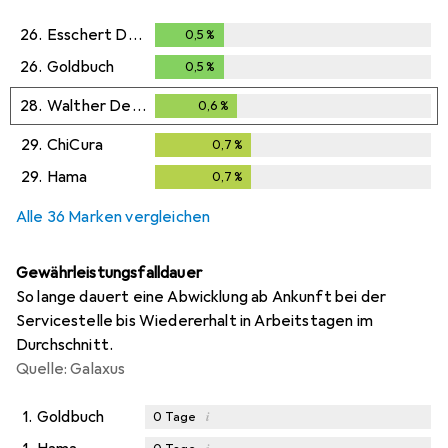
26.
Esschert Design
0,5
%
0,5
%
26.
Goldbuch
0,5
%
0,5
%
28.
Walther Design
0,6
%
0,6
%
29.
ChiCura
0,7
%
0,7
%
29.
Hama
0,7
%
0,7
%
Alle 36 Marken vergleichen
Gewährleistungsfalldauer
So lange dauert eine Abwicklung ab Ankunft bei der
Servicestelle bis Wiedererhalt in Arbeitstagen im
Durchschnitt.
Quelle: Galaxus
1.
Goldbuch
i
0
Tage
i