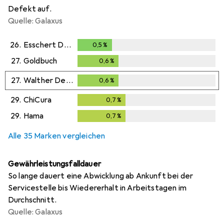
Defekt auf.
Quelle: Galaxus
26.
Esschert Design
0,5
%
0,5
%
27.
Goldbuch
0,6
%
0,6
%
27.
Walther Design
0,6
%
0,6
%
29.
ChiCura
0,7
%
0,7
%
29.
Hama
0,7
%
0,7
%
Alle 35 Marken vergleichen
Gewährleistungsfalldauer
So lange dauert eine Abwicklung ab Ankunft bei der
Servicestelle bis Wiedererhalt in Arbeitstagen im
Durchschnitt.
Quelle: Galaxus