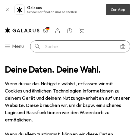
Galaxus
Zur App
Schneller finden und bestellen
Einstellungen
Kundenkonto
Vergleichslisten
Merklisten
Warenkorb
Navigation nach Kategorien
Menü
Suche
Wanddekoration
Deine Daten. Deine Wahl.
Bilderrahmen
Walther Design New Lifestyle
Wenn du nur das Nötigste wählst, erfassen wir mit
Cookies und ähnlichen Technologien Informationen zu
5 Bilder
deinem Gerät und deinem Nutzungsverhalten auf unserer
Website. Diese brauchen wir, um dir bspw. ein sicheres
MENGENRABATT
Login und Basisfunktionen wie den Warenkorb zu
ermöglichen.
EUR
7,29
Spare
EUR
1,06
Walther Design
New Lifestyle
Wenn du allem zustimmst, können wir diese Daten