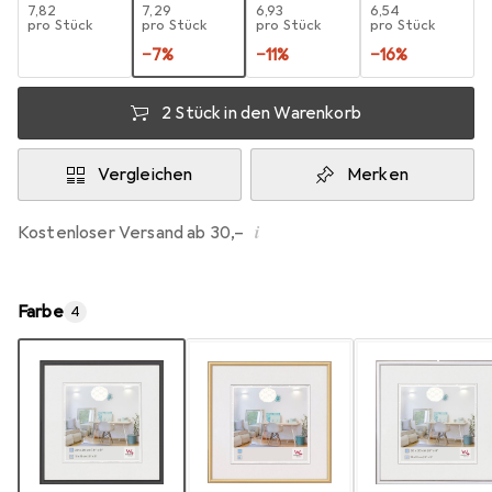
EUR
7,82
EUR
7,29
EUR
6,93
EUR
6,54
pro Stück
pro Stück
pro Stück
pro Stück
−
7
%
−
11
%
−
16
%
2 Stück in den Warenkorb
Vergleichen
Merken
i
Kostenloser Versand ab 30,–
Farbe
4