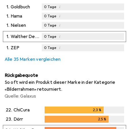
1.
Goldbuch
i
0
Tage
1.
Hama
i
0
Tage
1.
Nielsen
i
0
Tage
1.
Walther Design
i
0
Tage
1.
ZEP
i
0
Tage
Alle 35 Marken vergleichen
Rückgabequote
So oft wird ein Produkt dieser Marke in der Kategorie
«Bilderrahmen» retourniert.
Quelle: Galaxus
22.
ChiCura
2,3
%
2,3
%
23.
Dörr
2,5
%
2,5
%