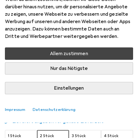
darüber hinaus nutzen, um dir personalisierte Angebote
20 x 20 cm
zu zeigen, unsere Webseite zu verbessern und gezielte
Preis in EUR inkl. MwSt.
Werbung auf unseren und anderen Webseiten oder Apps
anzuzeigen. Dazu können bestimmte Daten auch an
Schneller lieferbar
Dritte und Werbepartner weitergegeben werden.
Angebot für
EUR
21,45
Allem zustimmen
Bewertungen
474
Nur das Nötigste
Zwischen Fr, 14.8. und Fr, 21.8. geliefert
Einstellungen
Mehr als 10 Stück an Lager beim Lieferanten
Benachrichtigen, wenn schneller verfügbar
Impressum
Datenschutzerklärung
Lieferort angeben für genaue Lieferzeit
1 Stück
2 Stück
3 Stück
4 Stück