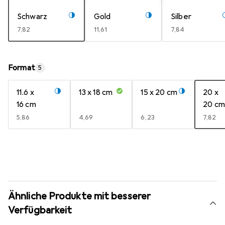
Schwarz
Gold
Silber
EUR
7,82
EUR
11,61
EUR
7,84
Format
5
11.6 x
13 x 18 cm
15 x 20 cm
20 x
16 cm
20 cm
EUR
5,86
EUR
4,69
EUR
6,23
EUR
7,82
Ähnliche Produkte mit besserer
Verfügbarkeit