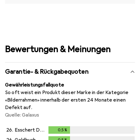
Bewertungen & Meinungen
Garantie- & Rückgabequoten
Gewährleistungsfallquote
So oft weist ein Produkt dieser Marke in der Kategorie
«Bilderrahmen» innerhalb der ersten 24 Monate einen
Defekt auf.
Quelle: Galaxus
26.
Esschert Design
0,5
%
0,5
%
26.
Goldbuch
0,5
%
0,5
%