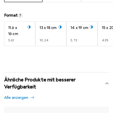
Format
7
11.6 x
13 x 18 cm
14 x 19 cm
15 x 2
16 cm
EUR
5,61
EUR
10,24
EUR
5,73
EUR
4,95
Ähnliche Produkte mit besserer
Verfügbarkeit
Alle anzeigen