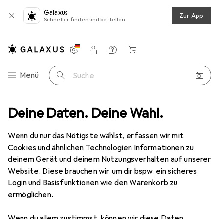
Galaxus
Zur App
Schneller finden und bestellen
Einstellungen
Kundenkonto
Vergleichslisten
Merklisten
Warenkorb
Navigation nach Kategorien
Menü
Suche
Wanddekoration
Deine Daten. Deine Wahl.
Bilderrahmen
Walther Design New Lifestyle
Wenn du nur das Nötigste wählst, erfassen wir mit
Cookies und ähnlichen Technologien Informationen zu
4 Bilder
deinem Gerät und deinem Nutzungsverhalten auf unserer
Website. Diese brauchen wir, um dir bspw. ein sicheres
MENGENRABATT
Login und Basisfunktionen wie den Warenkorb zu
ermöglichen.
EUR
7,07
Spare
EUR
1,06
Walther Design
New Lifestyle
Wenn du allem zustimmst, können wir diese Daten