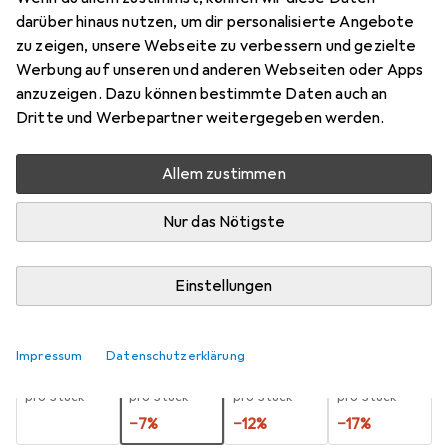
darüber hinaus nutzen, um dir personalisierte Angebote
20 x 30 cm
zu zeigen, unsere Webseite zu verbessern und gezielte
Preis in EUR inkl. MwSt.
Werbung auf unseren und anderen Webseiten oder Apps
anzuzeigen. Dazu können bestimmte Daten auch an
Bewertungen
Dritte und Werbepartner weitergegeben werden.
474
Allem zustimmen
Zwischen Fr, 14.8. und Fr, 21.8. geliefert
Nur das Nötigste
8 Stück an Lager beim Lieferanten
Benachrichtigen, wenn schneller verfügbar
Einstellungen
Lieferort angeben für genaue Lieferzeit
Impressum
Datenschutzerklärung
1 Stück
2 Stück
3 Stück
4 Stück
EUR
7,60
EUR
7,07
EUR
6,72
EUR
6,34
pro Stück
pro Stück
pro Stück
pro Stück
−
7
%
−
12
%
−
17
%