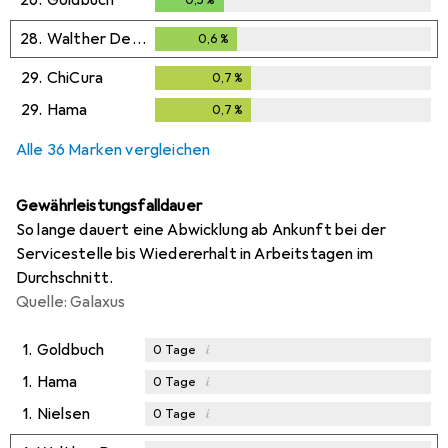
28.
Walther Design
0,6
%
0,6
%
29.
ChiCura
0,7
%
0,7
%
29.
Hama
0,7
%
0,7
%
Alle 36 Marken vergleichen
Gewährleistungsfalldauer
So lange dauert eine Abwicklung ab Ankunft bei der
Servicestelle bis Wiedererhalt in Arbeitstagen im
Durchschnitt.
Quelle: Galaxus
1.
Goldbuch
i
0
Tage
1.
Hama
i
0
Tage
1.
Nielsen
i
0
Tage