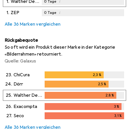
1.
Walther Design
i
0
Tage
1.
ZEP
i
0
Tage
Alle 36 Marken vergleichen
Rückgabequote
So oft wird ein Produkt dieser Marke in der Kategorie
«Bilderrahmen» retourniert.
Quelle: Galaxus
23.
ChiCura
2,3
%
2,3
%
24.
Dörr
2,5
%
2,5
%
25.
Walther Design
2,8
%
2,8
%
26.
Exacompta
3
%
3
%
27.
Seco
3,1
%
3,1
%
Alle 36 Marken vergleichen