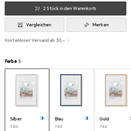
2 Stück in den Warenkorb
Vergleichen
Merken
i
Kostenloser Versand ab 30,–
Farbe
5
Silber
Blau
Gold
EUR
7,60
EUR
7,63
EUR
7,62