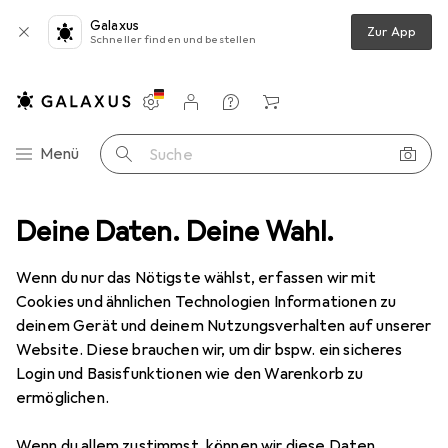
Galaxus
Zur App
Schneller finden und bestellen
Einstellungen
Kundenkonto
Vergleichslisten
Merklisten
Warenkorb
Navigation nach Kategorien
Menü
Suche
Wanddekoration
Deine Daten. Deine Wahl.
Bilderrahmen
Walther Design New Lifestyle
Wenn du nur das Nötigste wählst, erfassen wir mit
Cookies und ähnlichen Technologien Informationen zu
5 Bilder
deinem Gerät und deinem Nutzungsverhalten auf unserer
Website. Diese brauchen wir, um dir bspw. ein sicheres
MENGENRABATT
Login und Basisfunktionen wie den Warenkorb zu
ermöglichen.
EUR
9,73
Spare
EUR
1,08
Walther Design
New Lifestyle
Wenn du allem zustimmst, können wir diese Daten