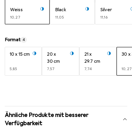
Weiss
Black
Silver
EUR
10,27
EUR
11,05
EUR
11,16
Format
4
10 x 15 cm
20 x
21 x
30 x
30 cm
29.7 cm
EUR
5,85
EUR
7,57
EUR
7,74
EUR
10,27
Ähnliche Produkte mit besserer
Verfügbarkeit