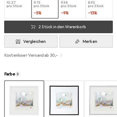
EUR
10,27
EUR
9,73
EUR
9,34
EUR
8,92
pro Stück
pro Stück
pro Stück
pro Stück
−
5
%
−
9
%
−
13
%
2 Stück in den Warenkorb
Vergleichen
Merken
i
Kostenloser Versand ab 30,–
Farbe
3