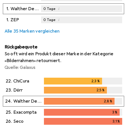
1.
Walther Design
i
0
Tage
1.
ZEP
i
0
Tage
Alle 35 Marken vergleichen
Rückgabequote
So oft wird ein Produkt dieser Marke in der Kategorie
«Bilderrahmen» retourniert.
Quelle: Galaxus
22.
ChiCura
2,3
%
2,3
%
23.
Dörr
2,5
%
2,5
%
24.
Walther Design
2,8
%
2,8
%
25.
Exacompta
3
%
3
%
26.
Seco
3,1
%