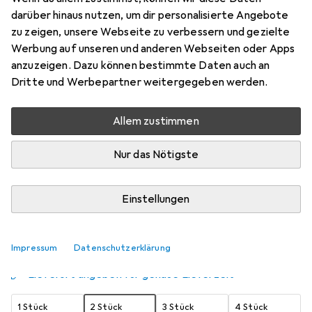
darüber hinaus nutzen, um dir personalisierte Angebote
30 x 30 cm
zu zeigen, unsere Webseite zu verbessern und gezielte
Preis in EUR inkl. MwSt.
Werbung auf unseren und anderen Webseiten oder Apps
anzuzeigen. Dazu können bestimmte Daten auch an
Schneller lieferbar
Dritte und Werbepartner weitergegeben werden.
Angebot für
EUR
23,38
Allem zustimmen
Bewertungen
474
Nur das Nötigste
Zwischen Fr, 14.8. und Fr, 21.8. geliefert
Einstellungen
Mehr als 10 Stück an Lager beim Lieferanten
Benachrichtigen, wenn schneller verfügbar
Impressum
Datenschutzerklärung
Lieferort angeben für genaue Lieferzeit
1 Stück
2 Stück
3 Stück
4 Stück