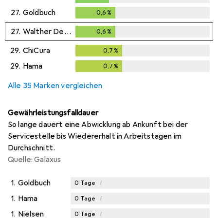
27.
Goldbuch
0,6
%
0,6
%
27.
Walther Design
0,6
%
0,6
%
29.
ChiCura
0,7
%
0,7
%
29.
Hama
0,7
%
0,7
%
Alle 35 Marken vergleichen
Gewährleistungsfalldauer
So lange dauert eine Abwicklung ab Ankunft bei der
Servicestelle bis Wiedererhalt in Arbeitstagen im
Durchschnitt.
Quelle: Galaxus
1.
Goldbuch
i
0
Tage
1.
Hama
i
0
Tage
1.
Nielsen
i
0
Tage