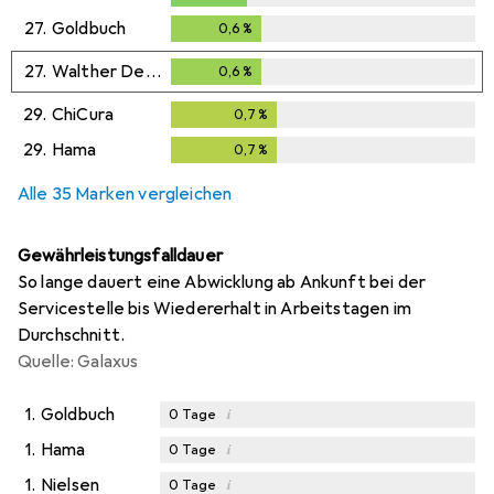
27.
Goldbuch
0,6
%
0,6
%
27.
Walther Design
0,6
%
0,6
%
29.
ChiCura
0,7
%
0,7
%
29.
Hama
0,7
%
0,7
%
Alle 35 Marken vergleichen
Gewährleistungsfalldauer
So lange dauert eine Abwicklung ab Ankunft bei der
Servicestelle bis Wiedererhalt in Arbeitstagen im
Durchschnitt.
Quelle: Galaxus
1.
Goldbuch
i
0
Tage
1.
Hama
i
0
Tage
1.
Nielsen
i
0
Tage