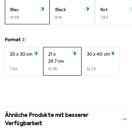
Blau
Black
Rot
EUR
13,38
EUR
8,16
EUR
7,82
Format
3
20 x 30 cm
21 x
30 x 40 cm
29.7 cm
EUR
7,63
EUR
13,38
EUR
12,73
Ähnliche Produkte mit besserer
Verfügbarkeit