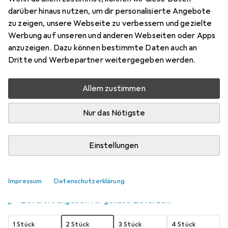
darüber hinaus nutzen, um dir personalisierte Angebote
21 x 29.70 cm
zu zeigen, unsere Webseite zu verbessern und gezielte
Preis in EUR inkl. MwSt.
Werbung auf unseren und anderen Webseiten oder Apps
anzuzeigen. Dazu können bestimmte Daten auch an
Schneller lieferbar
Dritte und Werbepartner weitergegeben werden.
Angebot für
EUR
21,44
Allem zustimmen
Bewertungen
474
Nur das Nötigste
Zwischen Fr, 14.8. und Fr, 21.8. geliefert
Einstellungen
Mehr als 10 Stück an Lager beim Lieferanten
Benachrichtigen, wenn schneller verfügbar
Impressum
Datenschutzerklärung
Lieferort angeben für genaue Lieferzeit
1 Stück
2 Stück
3 Stück
4 Stück