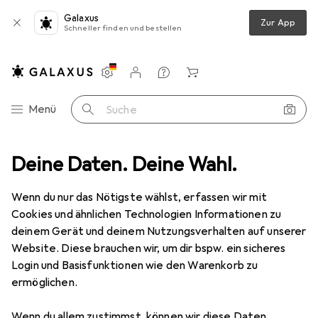
Galaxus
Zur App
Schneller finden und bestellen
Einstellungen
Kundenkonto
Vergleichslisten
Merklisten
Warenkorb
Navigation nach Kategorien
Menü
Suche
Wanddekoration
Deine Daten. Deine Wahl.
Bilderrahmen
Walther Design New Lifestyle
Wenn du nur das Nötigste wählst, erfassen wir mit
Cookies und ähnlichen Technologien Informationen zu
4 Bilder
deinem Gerät und deinem Nutzungsverhalten auf unserer
Website. Diese brauchen wir, um dir bspw. ein sicheres
MENGENRABATT
Login und Basisfunktionen wie den Warenkorb zu
ermöglichen.
EUR
12,32
Spare
EUR
2,12
Walther Design
New Lifestyle
Wenn du allem zustimmst, können wir diese Daten