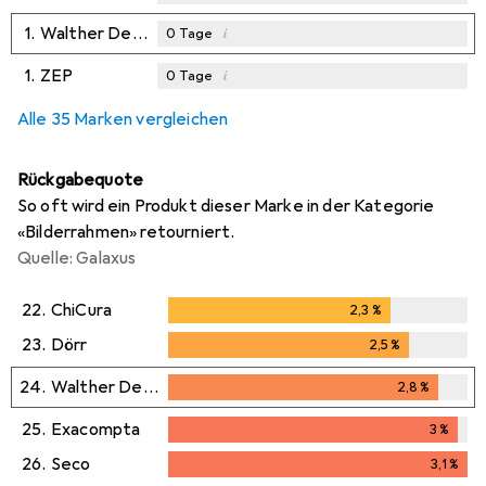
1.
Walther Design
i
0
Tage
1.
ZEP
i
0
Tage
Alle 35 Marken vergleichen
Rückgabequote
So oft wird ein Produkt dieser Marke in der Kategorie
«Bilderrahmen» retourniert.
Quelle: Galaxus
22.
ChiCura
2,3
%
2,3
%
23.
Dörr
2,5
%
2,5
%
24.
Walther Design
2,8
%
2,8
%
25.
Exacompta
3
%
3
%
26.
Seco
3,1
%