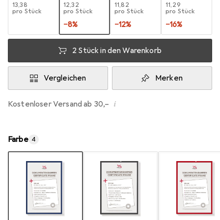
EUR
13,38
EUR
12,32
EUR
11,82
EUR
11,29
pro Stück
pro Stück
pro Stück
pro Stück
−
8
%
−
12
%
−
16
%
2 Stück in den Warenkorb
Vergleichen
Merken
i
Kostenloser Versand ab 30,–
Farbe
4