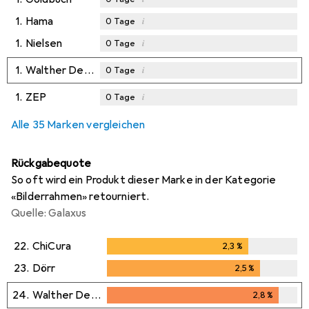
1.
Hama
i
0
Tage
1.
Nielsen
i
0
Tage
1.
Walther Design
i
0
Tage
1.
ZEP
i
0
Tage
Alle 35 Marken vergleichen
Rückgabequote
So oft wird ein Produkt dieser Marke in der Kategorie
«Bilderrahmen» retourniert.
Quelle: Galaxus
22.
ChiCura
2,3
%
2,3
%
23.
Dörr
2,5
%
2,5
%
24.
Walther Design
2,8
%