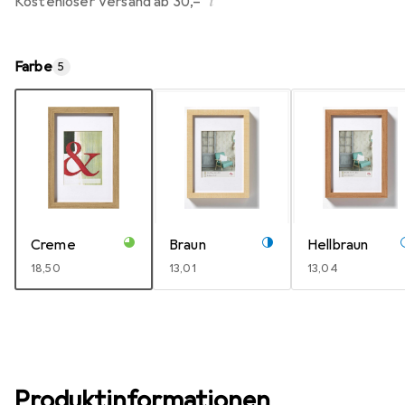
i
Kostenloser Versand ab 30,–
Farbe
5
Creme
Braun
Hellbraun
EUR
18,50
EUR
13,01
EUR
13,04
Produktinformationen