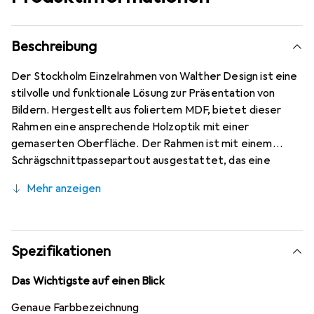
Beschreibung
Der Stockholm Einzelrahmen von Walther Design ist eine
stilvolle und funktionale Lösung zur Präsentation von
Bildern. Hergestellt aus foliertem MDF, bietet dieser
Rahmen eine ansprechende Holzoptik mit einer
gemaserten Oberfläche. Der Rahmen ist mit einem
Schrägschnittpassepartout ausgestattet, das eine
elegante Umrandung für Ihre Fotos schafft. Er ist in
Mehr anzeigen
verschiedenen Formaten und Farben erhältlich, sodass er
sich nahtlos in unterschiedliche Einrichtungsstile
integrieren lässt. Das gewaschene Klarglas schützt Ihre
Bilder vor Staub und Schmutz, während die MDF-
Spezifikationen
Rückwand für Stabilität sorgt. Der Rahmen ist sowohl für
Hoch- als auch Querformat geeignet und lässt sich
Das Wichtigste auf einen Blick
einfach aufhängen oder aufstellen. Die Drehklammern
Genaue Farbbezeichnung
ermöglichen einen schnellen und unkomplizierten Wechsel