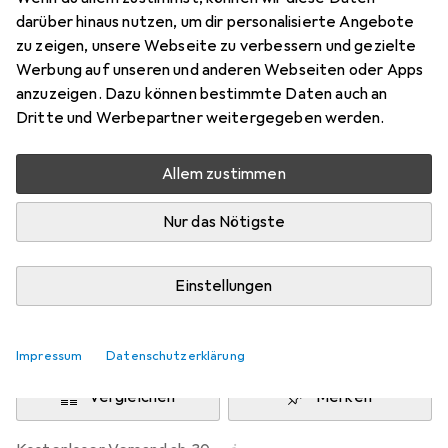
Preis in EUR inkl. MwSt.
darüber hinaus nutzen, um dir personalisierte Angebote
zu zeigen, unsere Webseite zu verbessern und gezielte
Schneller lieferbar
Werbung auf unseren und anderen Webseiten oder Apps
Angebot für
EUR
29,44
anzuzeigen. Dazu können bestimmte Daten auch an
Dritte und Werbepartner weitergegeben werden.
Bewertungen
21
Allem zustimmen
Nur das Nötigste
Zwischen Sa, 15.8. und Mi, 19.8. geliefert
10 Stück an Lager beim Lieferanten
Einstellungen
Lieferort angeben für genaue Lieferzeit
In den Warenkorb
Impressum
Datenschutzerklärung
Vergleichen
Merken