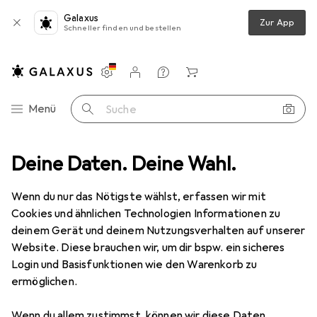
Galaxus
Zur App
Schneller finden und bestellen
Einstellungen
Kundenkonto
Vergleichslisten
Merklisten
Warenkorb
Navigation nach Kategorien
Menü
Suche
Deine Daten. Deine Wahl.
Wanddekoration
Bilderrahmen
Walther Design Stockholm
Wenn du nur das Nötigste wählst, erfassen wir mit
Cookies und ähnlichen Technologien Informationen zu
4 Bilder
deinem Gerät und deinem Nutzungsverhalten auf unserer
Website. Diese brauchen wir, um dir bspw. ein sicheres
EUR
18,50
Login und Basisfunktionen wie den Warenkorb zu
Walther Design
Stockholm
ermöglichen.
13 x 18 cm
Wenn du allem zustimmst, können wir diese Daten