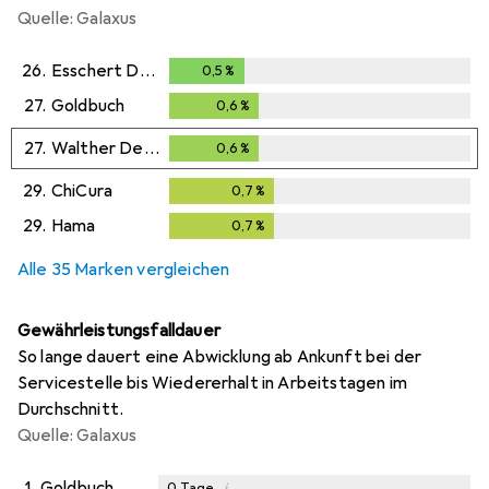
Quelle: Galaxus
26.
Esschert Design
0,5
%
0,5
%
27.
Goldbuch
0,6
%
0,6
%
27.
Walther Design
0,6
%
0,6
%
29.
ChiCura
0,7
%
0,7
%
29.
Hama
0,7
%
0,7
%
Alle 35 Marken vergleichen
Gewährleistungsfalldauer
So lange dauert eine Abwicklung ab Ankunft bei der
Servicestelle bis Wiedererhalt in Arbeitstagen im
Durchschnitt.
Quelle: Galaxus
1.
Goldbuch
i
0
Tage