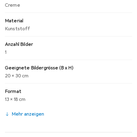
Creme
der Bilder.
Material
Kunststoff
Anzahl Bilder
1
Geeignete Bildergrösse (B x H)
20 x 30 cm
Format
13 x 18 cm
Mehr anzeigen