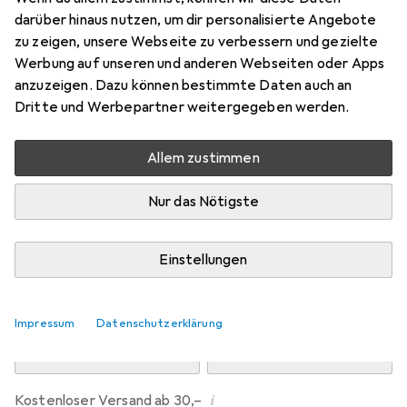
Preis in EUR inkl. MwSt.
darüber hinaus nutzen, um dir personalisierte Angebote
zu zeigen, unsere Webseite zu verbessern und gezielte
Bewertungen
Werbung auf unseren und anderen Webseiten oder Apps
30
anzuzeigen. Dazu können bestimmte Daten auch an
Dritte und Werbepartner weitergegeben werden.
Zwischen Mi, 12.8. und Do, 13.8. geliefert
Allem zustimmen
Nur 3 Stück an Lager beim Drittanbieter
Lieferort angeben für genaue Lieferzeit
Nur das Nötigste
i
Angebot von
StockNet Connect
FR
Einstellungen
In den Warenkorb
Impressum
Datenschutzerklärung
Vergleichen
Merken
i
Kostenloser Versand ab 30,–