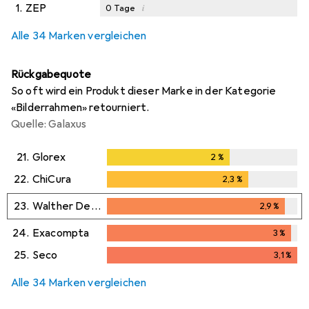
1.
ZEP
i
0
Tage
Alle 34 Marken vergleichen
Rückgabequote
So oft wird ein Produkt dieser Marke in der Kategorie
«Bilderrahmen» retourniert.
Quelle: Galaxus
21.
Glorex
2
%
2
%
22.
ChiCura
2,3
%
2,3
%
23.
Walther Design
2,9
%
2,9
%
24.
Exacompta
3
%
3
%
25.
Seco
3,1
%
3,1
%
Alle 34 Marken vergleichen