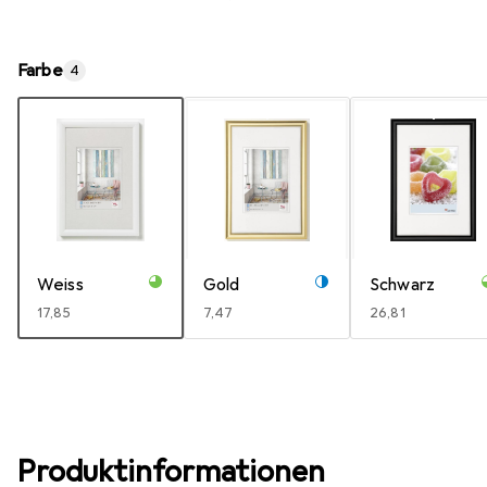
Farbe
4
Weiss
Gold
Schwarz
EUR
17,85
EUR
7,47
EUR
26,81
Produktinformationen