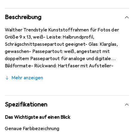
Beschreibung
Walther Trendstyle Kunststoffrahmen für Fotos der
Größe 9 x 13, weiß- Leiste: Halbrundprofil,
Schrägschnittpassepartout geeignet- Glas: Klarglas,
gewaschen- Passepartout: weiß, angestanzt mit
doppeltem Passepartout für analoge und digitale
Bildformate- Rückwand: Hartfaser mit Aufsteller-
Aufhängung: Aufhängevorrichtung in der Drehklammer-
Mehr anzeigen
Verschlusssystem: Drehklammer-Verschluss-
Rahmengröße: 13 x 18 cm.
Spezifikationen
Das Wichtigste auf einen Blick
Genaue Farbbezeichnung