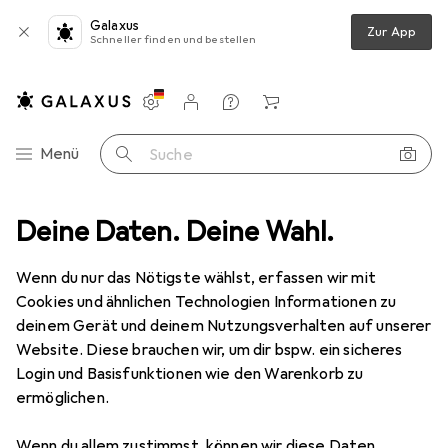
Galaxus
Zur App
Schneller finden und bestellen
Einstellungen
Kundenkonto
Vergleichslisten
Merklisten
Warenkorb
Navigation nach Kategorien
Menü
Suche
Deine Daten. Deine Wahl.
Wanddekoration
Bilderrahmen
Walther Design Trendstyle
Wenn du nur das Nötigste wählst, erfassen wir mit
Cookies und ähnlichen Technologien Informationen zu
4 Bilder
deinem Gerät und deinem Nutzungsverhalten auf unserer
Website. Diese brauchen wir, um dir bspw. ein sicheres
EUR
17,85
Login und Basisfunktionen wie den Warenkorb zu
Walther Design
Trendstyle
ermöglichen.
13 x 18 cm
Wenn du allem zustimmst, können wir diese Daten