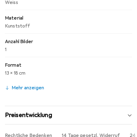
Weiss
Material
Kunststoff
Anzahl Bilder
1
Format
13 x 18 cm
Mehr anzeigen
Preisentwicklung
Rechtliche Bedenken
14 Tage gesetzl. Widerruf
24 