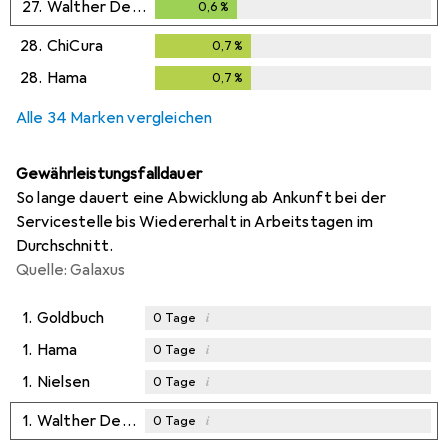
27.
Walther Design
0,6
%
0,6
%
28.
ChiCura
0,7
%
0,7
%
28.
Hama
0,7
%
0,7
%
Alle 34 Marken vergleichen
Gewährleistungsfalldauer
So lange dauert eine Abwicklung ab Ankunft bei der
Servicestelle bis Wiedererhalt in Arbeitstagen im
Durchschnitt.
Quelle: Galaxus
1.
Goldbuch
i
0
Tage
1.
Hama
i
0
Tage
1.
Nielsen
i
0
Tage
1.
Walther Design
i
0
Tage