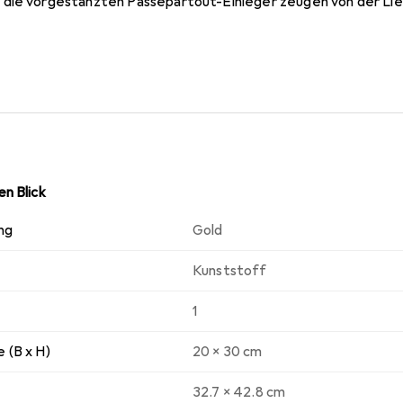
 die vorgestanzten Passepartout-Einleger zeugen von der Lie
n Blick
ng
Gold
Kunststoff
1
 (B x H)
20 x 30 cm
32.7 x 42.8 cm