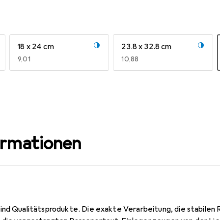
18 x 24 cm
23.8 x 32.8 cm
EUR
9,01
EUR
10,88
ormationen
ind Qualitätsprodukte. Die exakte Verarbeitung, die stabilen