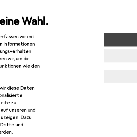
eine Wahl.
erfassen wir mit
nen
Deko + Accessoires
Wanddekoration
Bilderrah
en Informationen
ungsverhalten
en wir, um dir
funktionen wie den
wir diese Daten
onalisierte
eite zu
 auf unseren und
zuzeigen. Dazu
Dritte und
rden.