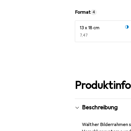
Format
4
13 x 18 cm
EUR
7,47
Mehr anzeigen
Produktinf
Beschreibung
Walther Bilderrahmen s