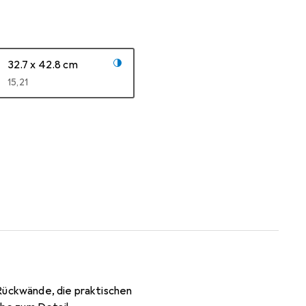
32.7 x 42.8 cm
EUR
15,21
 Rückwände, die praktischen