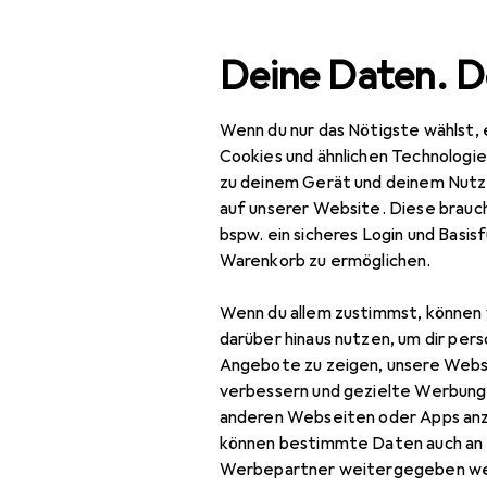
Suche
Deine Daten. D
Wenn du nur das Nötigste wählst, 
Navigation nach Kategorien
Gesamtsortiment
Woh
Gesamtsortiment
Cookies und ähnlichen Technologi
zu deinem Gerät und deinem Nutz
Wohnen
auf unserer Website. Diese brauch
bspw. ein sicheres Login und Basis
Deko + Accessoires
Warenkorb zu ermöglichen.
Wanddekoration
Wenn du allem zustimmst, können 
Bilder
darüber hinaus nutzen, um dir pers
Angebote zu zeigen, unsere Webs
Bilderrahmen
verbessern und gezielte Werbung
anderen Webseiten oder Apps an
Dekofolie
können bestimmte Daten auch an 
Pinnwand
Werbepartner weitergegeben we