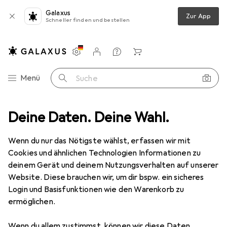
Galaxus
Zur App
Schneller finden und bestellen
Einstellungen
Kundenkonto
Vergleichslisten
Merklisten
Warenkorb
Navigation nach Kategorien
Menü
Suche
ahrung + Ordnung
Deine Daten. Deine Wahl.
Kisten + Körbe
Wäschekorb
Wenko Duo
Wenn du nur das Nötigste wählst, erfassen wir mit
Cookies und ähnlichen Technologien Informationen zu
7 Bilder
deinem Gerät und deinem Nutzungsverhalten auf unserer
Website. Diese brauchen wir, um dir bspw. ein sicheres
EUR
49,74
Login und Basisfunktionen wie den Warenkorb zu
Wenko
Duo
ermöglichen.
120 l
Wenn du allem zustimmst, können wir diese Daten