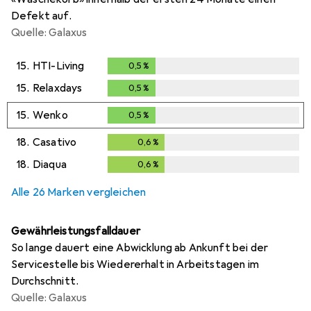
Defekt auf.
Quelle: Galaxus
15.
HTI-Living
0,5
%
0,5
%
15.
Relaxdays
0,5
%
0,5
%
15.
Wenko
0,5
%
0,5
%
18.
Casativo
0,6
%
0,6
%
18.
Diaqua
0,6
%
0,6
%
Alle 26 Marken vergleichen
Gewährleistungsfalldauer
So lange dauert eine Abwicklung ab Ankunft bei der
Servicestelle bis Wiedererhalt in Arbeitstagen im
Durchschnitt.
Quelle: Galaxus