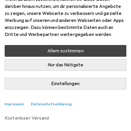
Preis in EUR inkl. MwSt.
darüber hinaus nutzen, um dir personalisierte Angebote
zu zeigen, unsere Webseite zu verbessern und gezielte
Marke
Bewertungen
Werbung auf unseren und anderen Webseiten oder Apps
Mehr von Wenko
22
anzuzeigen. Dazu können bestimmte Daten auch an
Dritte und Werbepartner weitergegeben werden.
Zwischen Di, 25.8. und Mi, 2.9. geliefert
Allem zustimmen
Benachrichtigen, wenn schneller verfügbar
Nur das Nötigste
Lieferort angeben für genaue Lieferzeit
Einstellungen
In den Warenkorb
Vergleichen
Merken
Impressum
Datenschutzerklärung
kostenloser Versand