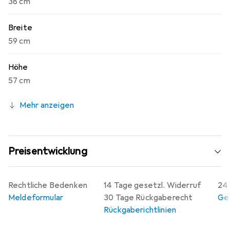
38 cm
Breite
59 cm
Höhe
57 cm
Mehr anzeigen
Preisentwicklung
Rechtliche Bedenken
14 Tage gesetzl. Widerruf
24 
Meldeformular
30 Tage Rückgaberecht
Gew
Rückgaberichtlinien