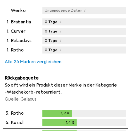
i
Wenko
Ungenügende Daten
1.
Brabantia
i
0
Tage
1.
Curver
i
0
Tage
1.
Relaxdays
i
0
Tage
1.
Rotho
i
0
Tage
Alle 26 Marken vergleichen
Rückgabequote
So oft wird ein Produkt dieser Marke in der Kategorie
«Wäschekorb» retourniert.
Quelle: Galaxus
5.
Rotho
1,2
%
1,2
%
6.
Koziol
1,4
%
1,4
%