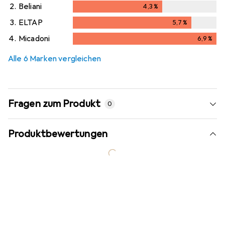
2.
Beliani
4,3
%
4,3
%
3.
ELTAP
5,7
%
5,7
%
4.
Micadoni
6,9
%
6,9
%
Alle 6 Marken vergleichen
Fragen zum Produkt
0
Produktbewertungen