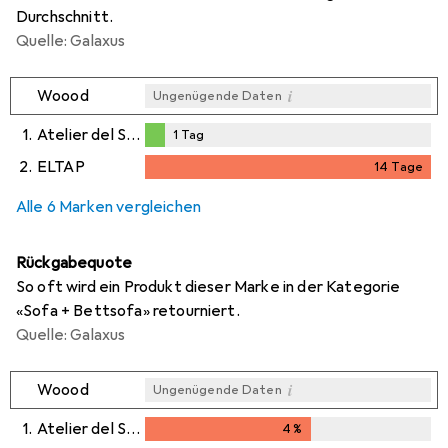
Durchschnitt.
Quelle: Galaxus
i
Woood
Ungenügende Daten
1.
Atelier del Sofa
1
Tag
1
Tag
2.
ELTAP
14
Tage
i
i
Ungenügende Daten
Ungenügende Daten
14
Tage
Alle 6 Marken vergleichen
Rückgabequote
So oft wird ein Produkt dieser Marke in der Kategorie
«Sofa + Bettsofa» retourniert.
Quelle: Galaxus
i
Woood
Ungenügende Daten
1.
Atelier del Sofa
4
%
4
%