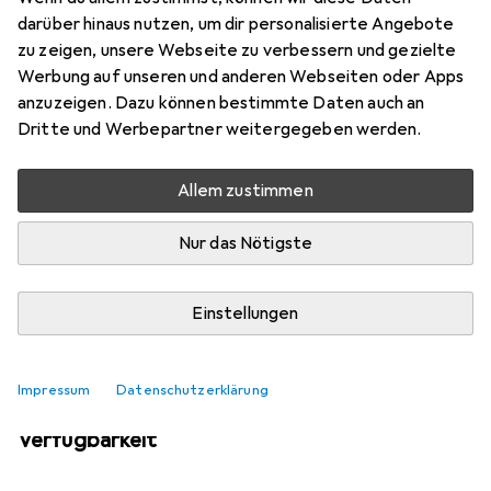
Mehr von Woood
darüber hinaus nutzen, um dir personalisierte Angebote
zu zeigen, unsere Webseite zu verbessern und gezielte
Werbung auf unseren und anderen Webseiten oder Apps
Aktuell nicht lieferbar
anzuzeigen. Dazu können bestimmte Daten auch an
Dritte und Werbepartner weitergegeben werden.
Benachrichtigen, wenn lieferbar
Allem zustimmen
Vergleichen
Merken
Nur das Nötigste
i
Kostenloser Versand ab 30,–
Einstellungen
Impressum
Datenschutzerklärung
Ähnliche Produkte mit besserer
Verfügbarkeit