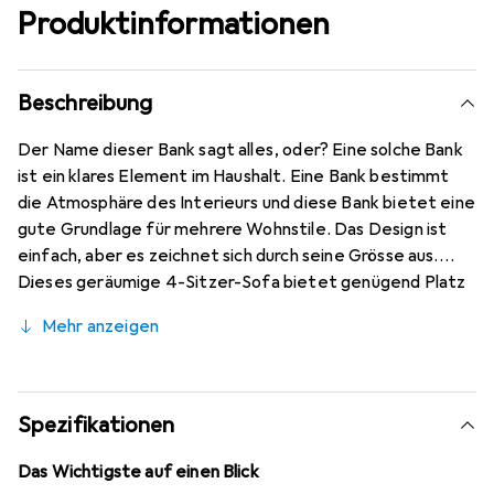
Produktinformationen
Beschreibung
Der Name dieser Bank sagt alles, oder? Eine solche Bank
ist ein klares Element im Haushalt. Eine Bank bestimmt
die Atmosphäre des Interieurs und diese Bank bietet eine
gute Grundlage für mehrere Wohnstile. Das Design ist
einfach, aber es zeichnet sich durch seine Grösse aus.
Dieses geräumige 4-Sitzer-Sofa bietet genügend Platz
für die ganze Familie und ist grossartig. Dieser Artikel
Mehr anzeigen
passt perfekt in die BePureHome Kollektion, ist rein und
robust und besteht aus mehreren Varianten, Stoffen und
Farben. Diese Variante ist mit honiggelbem Samt
ausgestattet. Die Sitztiefe beträgt 63 cm, die
Spezifikationen
Sitzbreite 244 cm und die Sitzhöhe 45 cm. Die Höhe der
Armlehne beträgt 65 cm und die Breite der Armlehne 18
Das Wichtigste auf einen Blick