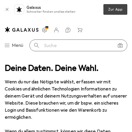
Galaxus
Zur App
Schneller finden und bestellen
Einstellungen
Kundenkonto
Vergleichslisten
Merklisten
Warenkorb
Navigation nach Kategorien
Menü
Suche
Möbel
Deine Daten. Deine Wahl.
Wohnzimmer
Sofa + Bettsofa
Woood Statement
Wenn du nur das Nötigste wählst, erfassen wir mit
Cookies und ähnlichen Technologien Informationen zu
7 Bilder
deinem Gerät und deinem Nutzungsverhalten auf unserer
Woood
Statement
Website. Diese brauchen wir, um dir bspw. ein sicheres
Login und Basisfunktionen wie den Warenkorb zu
4-Sitzer
ermöglichen.
Marke
Bewertungen
Wenn du allem zustimmst, können wir diese Daten