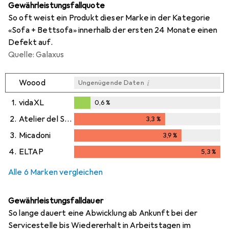
Gewährleistungsfallquote
So oft weist ein Produkt dieser Marke in der Kategorie
«Sofa + Bettsofa» innerhalb der ersten 24 Monate einen
Defekt auf.
Quelle: Galaxus
i
Woood
Ungenügende Daten
1.
vidaXL
0,6
%
0,6
%
2.
Atelier del Sofa
3,3
%
3,3
%
3.
Micadoni
3,9
%
3,9
%
4.
ELTAP
5,3
%
5,3
%
Alle 6 Marken vergleichen
Gewährleistungsfalldauer
So lange dauert eine Abwicklung ab Ankunft bei der
Servicestelle bis Wiedererhalt in Arbeitstagen im