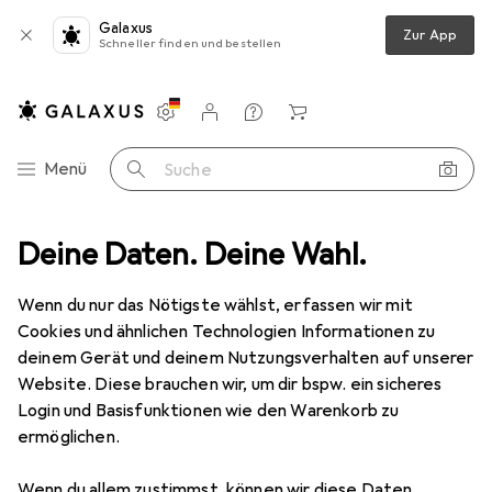
Galaxus
Zur App
Schneller finden und bestellen
Einstellungen
Kundenkonto
Vergleichslisten
Merklisten
Warenkorb
Navigation nach Kategorien
Menü
Suche
samtsortiment
Deine Daten. Deine Wahl.
Wohnen
Möbel
Wohnzimmer
TV Möbel
TV Möbel
Wenn du nur das Nötigste wählst, erfassen wir mit
Cookies und ähnlichen Technologien Informationen zu
deinem Gerät und deinem Nutzungsverhalten auf unserer
Produkte
Forum
Website. Diese brauchen wir, um dir bspw. ein sicheres
Login und Basisfunktionen wie den Warenkorb zu
ermöglichen.
Wenn du allem zustimmst, können wir diese Daten