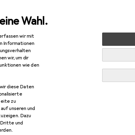
eine Wahl.
erfassen wir mit
nen
Geschirr + Bar
Bar + Wein
Bar Zubehör
en Informationen
ungsverhalten
r
en wir, um dir
funktionen wie den
wir diese Daten
onalisierte
eite zu
 auf unseren und
zuzeigen. Dazu
Dritte und
rden.