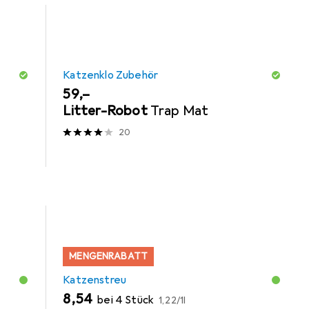
Katzenklo Zubehör
EUR
59,–
Litter-Robot
Trap Mat
20
MENGENRABATT
Katzenstreu
EUR
EUR
8,54
bei 4 Stück
1,22
/
1l