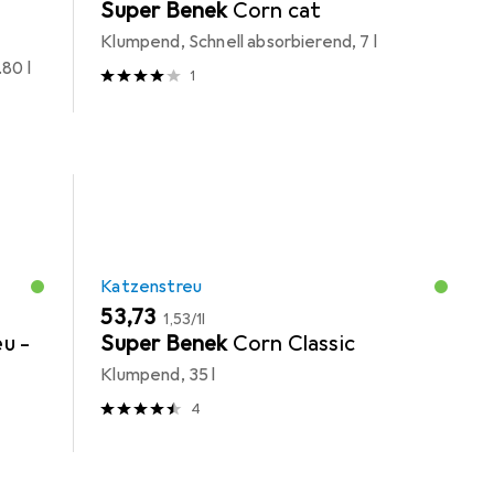
Super Benek
Corn cat
Klumpend, Schnell absorbierend, 7 l
.80 l
1
Katzenstreu
EUR
EUR
53,73
1,53
/
1l
u -
Super Benek
Corn Classic
Klumpend, 35 l
4