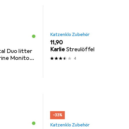
Katzenklo Zubehör
EUR
11,90
Karlie
Streulöffel
al Duo litter
rine Monitor
4
1)
−33%
Katzenklo Zubehör