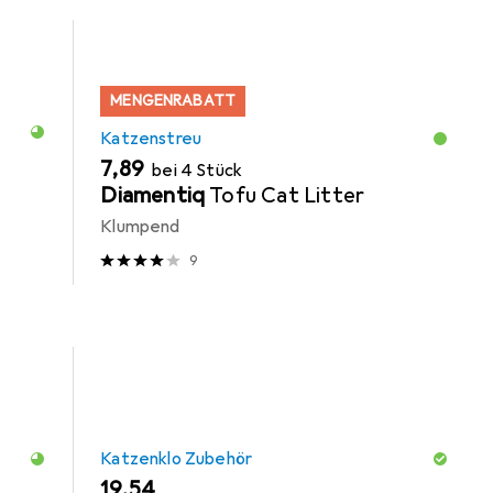
MENGENRABATT
Katzenstreu
EUR
7,89
bei 4 Stück
Diamentiq
Tofu Cat Litter
Klumpend
9
Katzenklo Zubehör
EUR
19,54