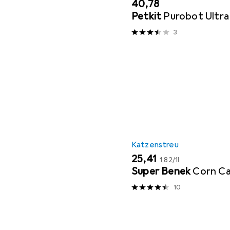
EUR
40,78
Petkit
Purobot Ultra
3
Katzenstreu
EUR
EUR
25,41
1,82
/
1l
Super Benek
Corn C
10