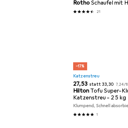
Rotho
Schaufel mit H
21
−17%
Katzenstreu
EUR
EUR
EUR
27,53
statt
33,30
7,24
/
1l
Hilton
Tofu Super-K
Katzenstreu - 2 5 kg
Klumpend, Schnell absorbie
1