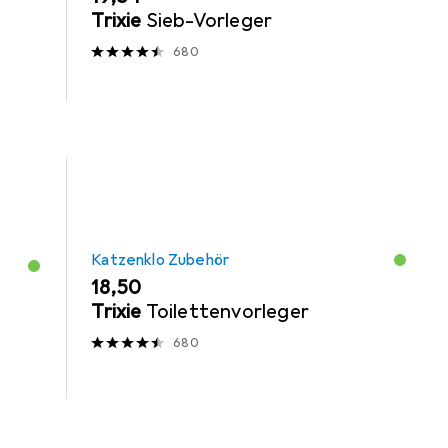
Trixie
Sieb-Vorleger
680
Katzenklo Zubehör
EUR
18,50
Trixie
Toilettenvorleger
680