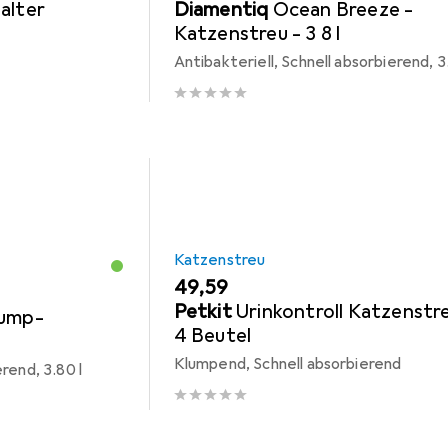
alter
Diamentiq
Ocean Breeze -
Katzenstreu - 3 8 l
Antibakteriell, Schnell absorbierend, 3
Katzenstreu
EUR
49,59
Petkit
Urinkontroll Katzenstre
lump-
4 Beutel
Klumpend, Schnell absorbierend
rend, 3.80 l