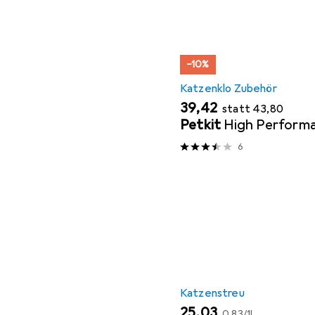
−10%
Katzenklo Zubehör
EUR
EUR
39,42
statt
43,80
Petkit
High Perform
6
Katzenstreu
EUR
EUR
25,03
0,83
/
1l