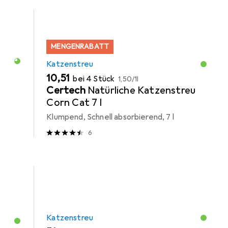
MENGENRABATT
Katzenstreu
EUR
EUR
10,51
bei 4 Stück
1,50
/
1l
Certech
Natürliche Katzenstreu
Corn Cat 7 l
Klumpend, Schnell absorbierend, 7 l
6
Katzenstreu