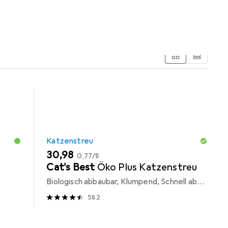
Katzenstreu
EUR
EUR
30,98
0,77
/
1l
Cat's Best
Öko Plus Katzenstreu
Biologisch abbaubar, Klumpend, Schnell absorbierend, 40 l
582