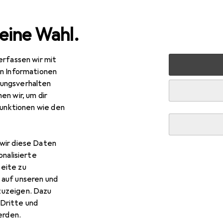
eine Wahl.
erfassen wir mit
rbedarf
Katze
Katzenklo
Savic Katzentoilette Nesto
en Informationen
ungsverhalten
en wir, um dir
R
17
funktionen wie den
vic
Katzentoilette Nestor limited
zenklo geschlossen
wir diese Daten
onalisierte
eite zu
 auf unseren und
 Savic Katzentoilette Nestor 
zuzeigen. Dazu
Dritte und
 Zubehör zum Produkt Savic Katzentoilette Nestor limited au
rden.