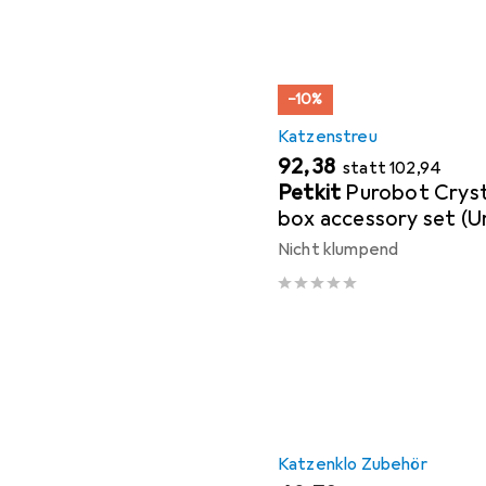
−10%
Katzenstreu
EUR
EUR
92,38
statt
102,94
Petkit
Purobot Cryst
box accessory set (U
Crystal Litter Set C1
Nicht klumpend
Katzenklo Zubehör