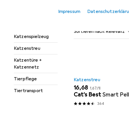
Katzenbaum
Impressum
Datenschutzerklär
Katzenklo
Beliebt
Katzenstre
Katzenklo Zubehör
Sortieren nach
:
Relevanz
Katzenspielzeug
Produktliste
Katzenstreu
Katzentüre +
Katzennetz
Tierpflege
Katzenstreu
EUR
EUR
16,68
1,67
/
1l
Tiertransport
Cat's Best
Smart Pel
364