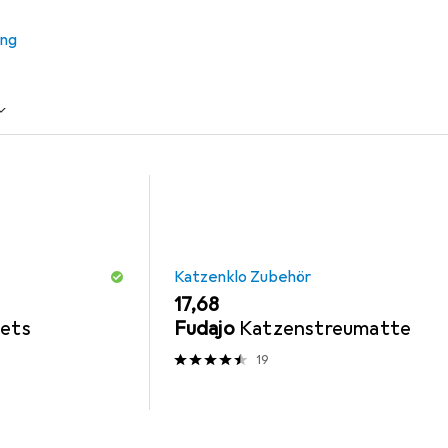
ung
u
Katzenklo Zubehör
Savic
Katzenklo Zubehör
EUR
17,68
lets
Fudajo
Katzenstreumatte
19