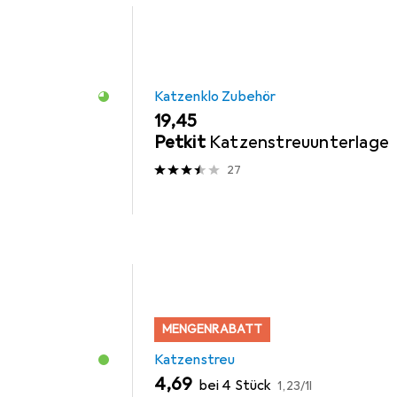
Katzenklo Zubehör
EUR
19,45
Petkit
Katzenstreuunterlage
27
MENGENRABATT
Katzenstreu
EUR
EUR
4,69
bei 4 Stück
1,23
/
1l