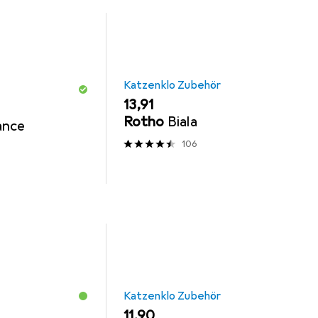
Katzenklo Zubehör
EUR
13,91
Rotho
Biala
ance
106
Katzenklo Zubehör
EUR
11,90