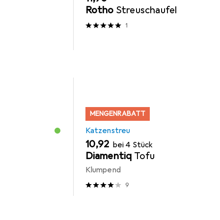
Rotho
Streuschaufel
1
MENGENRABATT
Katzenstreu
EUR
10,92
bei 4 Stück
Diamentiq
Tofu
Klumpend
9