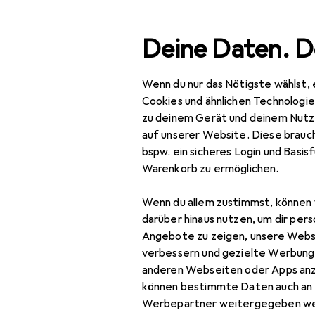
Suche
Deine Daten. D
Wenn du nur das Nötigste wählst, 
Navigation nach Kategorien
Gesamtsortiment
Tie
Gesamtsortiment
Cookies und ähnlichen Technologi
zu deinem Gerät und deinem Nutz
Tierbedarf
auf unserer Website. Diese brauch
EU
21,
bspw. ein sicheres Login und Basis
Katze
Sa
Warenkorb zu ermöglichen.
Kat
Futternapf
Wenn du allem zustimmst, können 
Futternapf Zubehör
darüber hinaus nutzen, um dir pers
Angebote zu zeigen, unsere Webs
Halsband + Leine
verbessern und gezielte Werbung
Zubehör für
anderen Webseiten oder Apps an
Hundebett +
können bestimmte Daten auch an 
Katzenbett
Hier findest du passendes
Werbepartner weitergegeben we