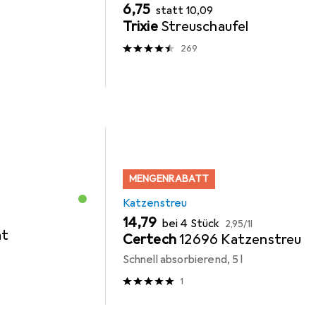
EUR
EUR
6,75
statt
10,09
Trixie
Streuschaufel
269
MENGENRABATT
Katzenstreu
EUR
EUR
14,79
bei 4 Stück
2,95
/
1l
at
Certech
12696 Katzenstreu
Schnell absorbierend, 5 l
1