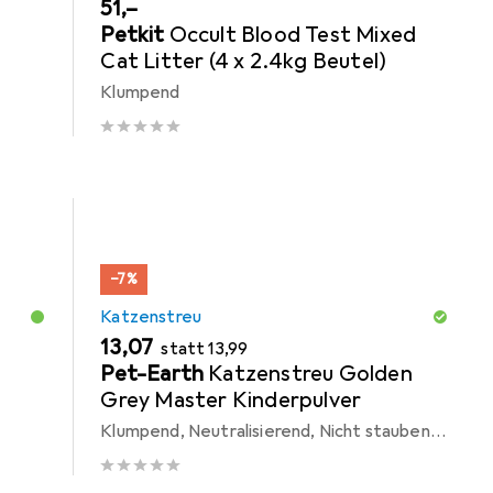
EUR
51,–
Petkit
Occult Blood Test Mixed
Cat Litter (4 x 2.4kg Beutel)
Klumpend
−7%
Katzenstreu
EUR
EUR
13,07
statt
13,99
Pet-Earth
Katzenstreu Golden
Grey Master Kinderpulver
Klumpend, Neutralisierend, Nicht staubend, Schnell absorbierend