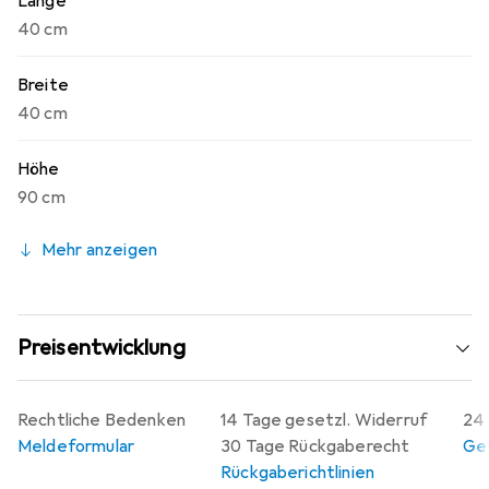
Länge
40 cm
Breite
40 cm
Höhe
90 cm
Mehr anzeigen
Preisentwicklung
Rechtliche Bedenken
14 Tage gesetzl. Widerruf
24 
Meldeformular
30 Tage Rückgaberecht
Gew
Rückgaberichtlinien