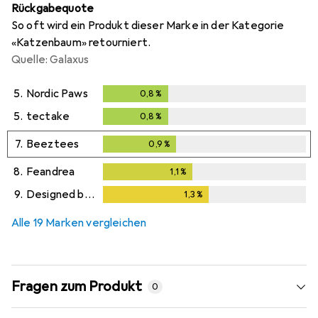
Rückgabequote
So oft wird ein Produkt dieser Marke in der Kategorie
«Katzenbaum» retourniert.
Quelle: Galaxus
5.
Nordic Paws
0,8
%
0,8
%
5.
tectake
0,8
%
0,8
%
7.
Beeztees
0,9
%
0,9
%
8.
Feandrea
1,1
%
1,1
%
9.
Designed by Lotte
1,3
%
1,3
%
Alle 19 Marken vergleichen
Fragen zum Produkt
0