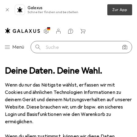
Galaxus
Zur App
Schneller finden und bestellen
Einstellungen
Kundenkonto
Vergleichslisten
Merklisten
Warenkorb
Navigation nach Kategorien
Menü
Suche
ment
Deine Daten. Deine Wahl.
Tierbedarf
Katze
Katzenbaum
Beeztees Figo XL
Wenn du nur das Nötigste wählst, erfassen wir mit
Cookies und ähnlichen Technologien Informationen zu
9 Bilder
deinem Gerät und deinem Nutzungsverhalten auf unserer
Website. Diese brauchen wir, um dir bspw. ein sicheres
EUR
42,06
Login und Basisfunktionen wie den Warenkorb zu
Beeztees
Figo XL
ermöglichen.
90 cm, Grau
Wenn du allem zustimmst, können wir diese Daten