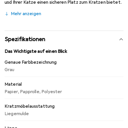
und Ihrer Katze einen sicheren Platz zum Kratzen bietet.
Er hat ausserdem ein Ballspielzeug, das den Jagdtrieb
Mehr anzeigen
Ihrer Katze stimuliert. Das Kratzteil ist äusserst
farbecht. Dieser Kratzbaum ist sehr einfach zu warten
und zu montieren.
Spezifikationen
Das Wichtigste auf einen Blick
Genaue Farbbezeichnung
Grau
Material
Papier
,
Papprolle
,
Polyester
Kratzmöbelausstattung
Liegemulde