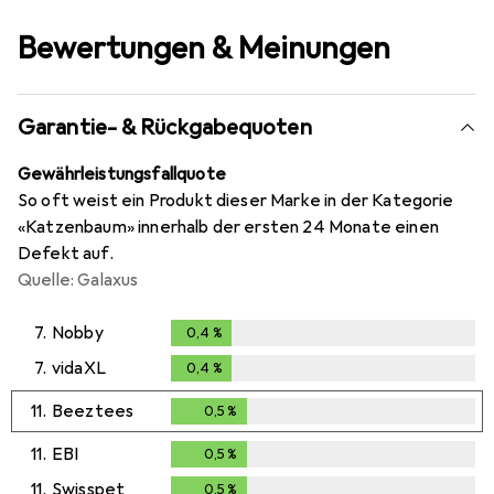
Bewertungen & Meinungen
Garantie- & Rückgabequoten
Gewährleistungsfallquote
So oft weist ein Produkt dieser Marke in der Kategorie
«Katzenbaum» innerhalb der ersten 24 Monate einen
Defekt auf.
Quelle: Galaxus
7.
Nobby
0,4
%
0,4
%
7.
vidaXL
0,4
%
0,4
%
11.
Beeztees
0,5
%
0,5
%
11.
EBI
0,5
%
0,5
%
11.
Swisspet
0,5
%
0,5
%