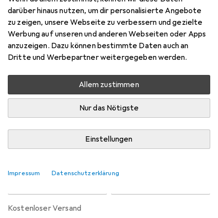
Preis in EUR inkl. MwSt.
darüber hinaus nutzen, um dir personalisierte Angebote
zu zeigen, unsere Webseite zu verbessern und gezielte
Bewertungen
Werbung auf unseren und anderen Webseiten oder Apps
5
anzuzeigen. Dazu können bestimmte Daten auch an
Dritte und Werbepartner weitergegeben werden.
Zwischen Di, 18.8. und Fr, 21.8. geliefert
Allem zustimmen
Mehr als 10 Stück an Lager beim Lieferanten
Benachrichtigen, wenn schneller verfügbar
Nur das Nötigste
Lieferort angeben für genaue Lieferzeit
Einstellungen
In den Warenkorb
Impressum
Datenschutzerklärung
Vergleichen
Merken
kostenloser Versand