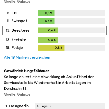
Quelle: Galaxus
11.
EBI
0,5
%
0,5
%
11.
Swisspet
0,5
%
0,5
%
13.
Beeztees
0,6
%
0,6
%
13.
tectake
0,6
%
0,6
%
15.
Fudajo
0,8
%
0,8
%
Alle 19 Marken vergleichen
Gewährleistungsfalldauer
So lange dauert eine Abwicklung ab Ankunft bei der
Servicestelle bis Wiedererhalt in Arbeitstagen im
Durchschnitt.
Quelle: Galaxus
1.
Designed by Lotte
i
0
Tage