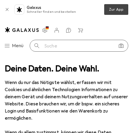
Galaxus
Zur App
Schneller finden und bestellen
Einstellungen
Kundenkonto
Vergleichslisten
Merklisten
Warenkorb
Navigation nach Kategorien
Menü
Suche
iment
Deine Daten. Deine Wahl.
Tierbedarf
Katze
Katzenbaum
Beeztees Serpa
Wenn du nur das Nötigste wählst, erfassen wir mit
Cookies und ähnlichen Technologien Informationen zu
8 Bilder
deinem Gerät und deinem Nutzungsverhalten auf unserer
Website. Diese brauchen wir, um dir bspw. ein sicheres
EUR
41,90
Login und Basisfunktionen wie den Warenkorb zu
Beeztees
Serpa
ermöglichen.
90 cm, White
Wenn du allem zustimmst, können wir diese Daten