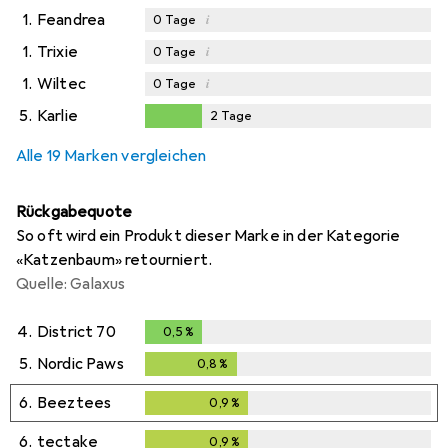
1.
Feandrea
i
0
Tage
1.
Trixie
i
0
Tage
1.
Wiltec
i
0
Tage
5.
Karlie
2
Tage
2
Tage
Alle 19 Marken vergleichen
Rückgabequote
So oft wird ein Produkt dieser Marke in der Kategorie
«Katzenbaum» retourniert.
Quelle: Galaxus
4.
District 70
0,5
%
0,5
%
5.
Nordic Paws
0,8
%
0,8
%
6.
Beeztees
0,9
%
0,9
%
6.
tectake
0,9
%
0,9
%