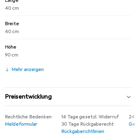
Länge
40 cm
Breite
40 cm
Höhe
90 cm
Mehr anzeigen
Preisentwicklung
Rechtliche Bedenken
14 Tage gesetzl. Widerruf
24 
Meldeformular
30 Tage Rückgaberecht
Gew
Rückgaberichtlinien