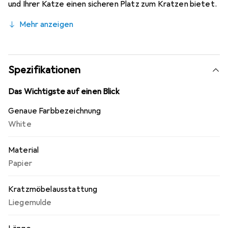
und Ihrer Katze einen sicheren Platz zum Kratzen bietet.
Er hat ausserdem ein Ballspielzeug, das den Jagdtrieb
Mehr anzeigen
Ihrer Katze stimuliert. Das Kratzteil ist äusserst
farbecht. Dieser Kratzbaum ist sehr einfach zu warten
und zu montieren.
Spezifikationen
Das Wichtigste auf einen Blick
Genaue Farbbezeichnung
White
Material
Papier
Kratzmöbelausstattung
Liegemulde