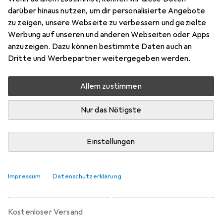
Preis in EUR inkl. MwSt.
darüber hinaus nutzen, um dir personalisierte Angebote
zu zeigen, unsere Webseite zu verbessern und gezielte
Bewertungen
Werbung auf unseren und anderen Webseiten oder Apps
18
anzuzeigen. Dazu können bestimmte Daten auch an
Dritte und Werbepartner weitergegeben werden.
Zwischen Di, 18.8. und Fr, 21.8. geliefert
Allem zustimmen
Mehr als 10 Stück an Lager beim Lieferanten
Benachrichtigen, wenn schneller verfügbar
Nur das Nötigste
Lieferort angeben für genaue Lieferzeit
Einstellungen
In den Warenkorb
Impressum
Datenschutzerklärung
Vergleichen
Merken
kostenloser Versand