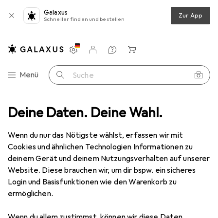
Galaxus
Zur App
Schneller finden und bestellen
Einstellungen
Kundenkonto
Vergleichslisten
Merklisten
Warenkorb
Navigation nach Kategorien
Menü
Suche
Deine Daten. Deine Wahl.
Tierbedarf
Katze
Katzenspielzeug
Karlie Federwedel
Wenn du nur das Nötigste wählst, erfassen wir mit
Cookies und ähnlichen Technologien Informationen zu
7 Bilder
deinem Gerät und deinem Nutzungsverhalten auf unserer
Website. Diese brauchen wir, um dir bspw. ein sicheres
EUR
11,90
Login und Basisfunktionen wie den Warenkorb zu
Karlie
Federwedel
ermöglichen.
Ballspielzeug Katze
Wenn du allem zustimmst, können wir diese Daten