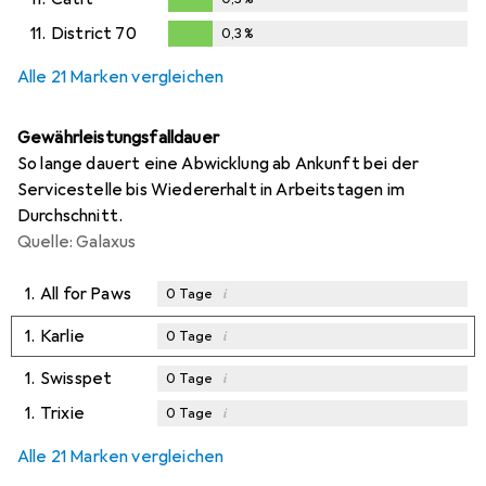
0,3
%
11.
District 70
0,3
%
0,3
%
Alle 21 Marken vergleichen
Gewährleistungsfalldauer
So lange dauert eine Abwicklung ab Ankunft bei der
Servicestelle bis Wiedererhalt in Arbeitstagen im
Durchschnitt.
Quelle: Galaxus
1.
All for Paws
i
0
Tage
1.
Karlie
i
0
Tage
1.
Swisspet
i
0
Tage
1.
Trixie
i
0
Tage
Alle 21 Marken vergleichen