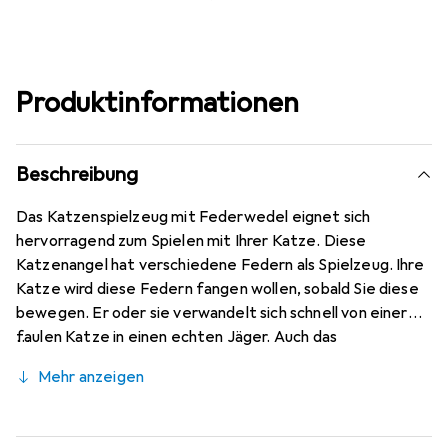
Produktinformationen
Beschreibung
Das Katzenspielzeug mit Federwedel eignet sich
hervorragend zum Spielen mit Ihrer Katze. Diese
Katzenangel hat verschiedene Federn als Spielzeug. Ihre
Katze wird diese Federn fangen wollen, sobald Sie diese
bewegen. Er oder sie verwandelt sich schnell von einer
faulen Katze in einen echten Jäger. Auch das
gemeinsame Spielen mit dem Federwedel stärkt die
Mehr anzeigen
gegenseitige Bindung.