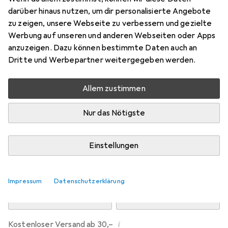
Preis in EUR inkl. MwSt.
darüber hinaus nutzen, um dir personalisierte Angebote
zu zeigen, unsere Webseite zu verbessern und gezielte
Bewertungen
Werbung auf unseren und anderen Webseiten oder Apps
24
anzuzeigen. Dazu können bestimmte Daten auch an
Dritte und Werbepartner weitergegeben werden.
Zwischen Do, 13.8. und Fr, 14.8. geliefert
Allem zustimmen
5 Stück an Lager beim Drittanbieter
Lieferort angeben für genaue Lieferzeit
Nur das Nötigste
i
Angebot von
StockNet Connect
FR
Einstellungen
In den Warenkorb
Impressum
Datenschutzerklärung
Vergleichen
Merken
i
Kostenloser Versand ab 30,–