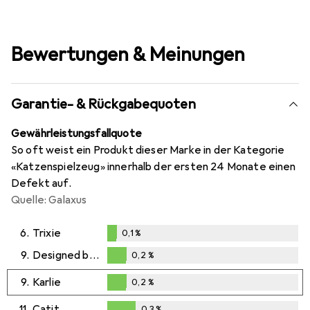
Bewertungen & Meinungen
Garantie- & Rückgabequoten
Gewährleistungsfallquote
So oft weist ein Produkt dieser Marke in der Kategorie
«Katzenspielzeug» innerhalb der ersten 24 Monate einen
Defekt auf.
Quelle: Galaxus
6.
Trixie
0,1
%
0,1
%
9.
Designed by Lotte
0,2
%
0,2
%
9.
Karlie
0,2
%
0,2
%
11.
Catit
0,3
%