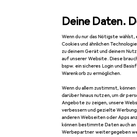
Suche
Deine Daten. D
Wenn du nur das Nötigste wählst, 
Navigation nach Kategorien
Gesamtsortiment
Tie
Gesamtsortiment
Cookies und ähnlichen Technologi
zu deinem Gerät und deinem Nutz
Tierbedarf
auf unserer Website. Diese brauch
bspw. ein sicheres Login und Basis
Fisch
Warenkorb zu ermöglichen.
Hund
Wenn du allem zustimmst, können 
Katze
darüber hinaus nutzen, um dir pers
Angebote zu zeigen, unsere Webs
Nager
verbessern und gezielte Werbung
anderen Webseiten oder Apps an
Pferd
können bestimmte Daten auch an 
Reptil
Werbepartner weitergegeben we