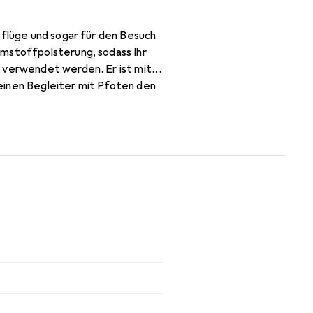
sflüge und sogar für den Besuch
umstoffpolsterung, sodass Ihr
n verwendet werden. Er ist mit
einen Begleiter mit Pfoten den
ausschauen, und das abnehmbare
und Stabilität. In der
rwenden Sie immer einen
n.