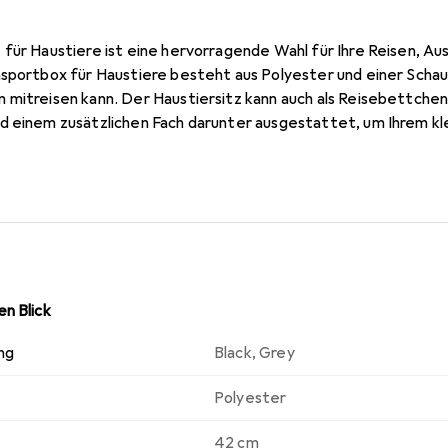
für Haustiere ist eine hervorragende Wahl für Ihre Reisen, Au
nsportbox für Haustiere besteht aus Polyester und einer Scha
 mitreisen kann. Der Haustiersitz kann auch als Reisebettche
d einem zusätzlichen Fach darunter ausgestattet, um Ihrem kl
ten. Dabei kann der Hund dank der erhöhten Sitzposition her
 praktisch. Die rutschfeste Unterseite gewährleistet Sicherheit 
e einige Kleinigkeiten mit auf die Fahrt nehmen. Hinweis: Ve
herheitsgurt mit umfassendem Schutz, um Unfälle zu vermeide
n Blick
ng
Black
,
Grey
Polyester
42 cm