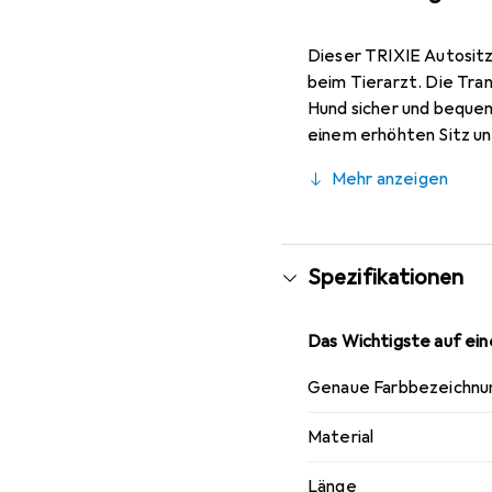
Dieser TRIXIE Autositz 
beim Tierarzt. Die Tra
Hund sicher und bequem
einem erhöhten Sitz un
nötigen Komfort zu bie
Mehr anzeigen
Kissen ist flexibel und
Aussentasche können Si
zertifizierten Autosic
Spezifikationen
Das Wichtigste auf eine
Genaue Farbbezeichnu
Material
Länge