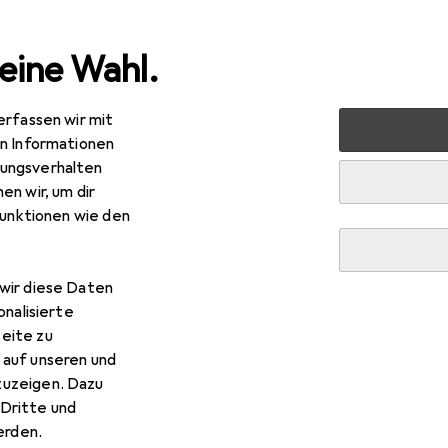
eine Wahl.
erfassen wir mit
rbedarf
Tiertransport
Trixie Autositz
en Informationen
ungsverhalten
en wir, um dir
funktionen wie den
wir diese Daten
onalisierte
eite zu
 auf unseren und
zuzeigen. Dazu
Dritte und
rden.