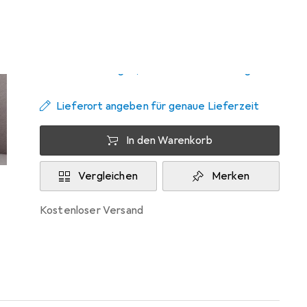
Zwischen Mi, 26.8. und Mi, 2.9. geliefert
Mehr als 10 Stück an Lager beim Lieferanten
Benachrichtigen, wenn schneller verfügbar
Lieferort angeben für genaue Lieferzeit
In den Warenkorb
Vergleichen
Merken
kostenloser Versand