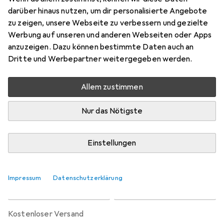
Preis in EUR inkl. MwSt.
darüber hinaus nutzen, um dir personalisierte Angebote
zu zeigen, unsere Webseite zu verbessern und gezielte
Bewertungen
Werbung auf unseren und anderen Webseiten oder Apps
10
anzuzeigen. Dazu können bestimmte Daten auch an
Dritte und Werbepartner weitergegeben werden.
Zwischen Fr, 21.8. und Di, 25.8. geliefert
Allem zustimmen
Nur 1 Stück an Lager beim Lieferanten
Benachrichtigen, wenn schneller verfügbar
Nur das Nötigste
Lieferort angeben für genaue Lieferzeit
Einstellungen
In den Warenkorb
Impressum
Datenschutzerklärung
Vergleichen
Merken
kostenloser Versand