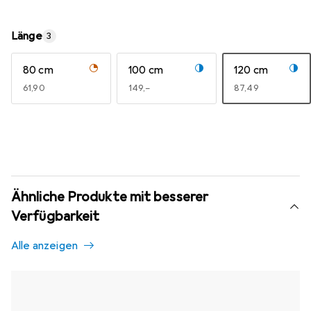
Länge
3
80 cm
100 cm
120 cm
EUR
61,90
EUR
149,–
EUR
87,49
Ähnliche Produkte mit besserer
Verfügbarkeit
Alle anzeigen