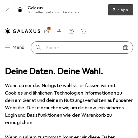
Galaxus
Zur App
Schneller finden und bestellen
Einstellungen
Kundenkonto
Vergleichslisten
Merklisten
Warenkorb
Navigation nach Kategorien
Menü
Suche
ment
Deine Daten. Deine Wahl.
Tierbedarf
Hundebett + Katzenbett
Trixie Bendson
Wenn du nur das Nötigste wählst, erfassen wir mit
Cookies und ähnlichen Technologien Informationen zu
12 Bilder
deinem Gerät und deinem Nutzungsverhalten auf unserer
Website. Diese brauchen wir, um dir bspw. ein sicheres
EUR
87,49
Login und Basisfunktionen wie den Warenkorb zu
Trixie
Bendson
ermöglichen.
Hund
Wenn du allem zustimmst, können wir diese Daten