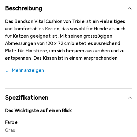
Beschreibung
Das Bendson Vital Cushion von Trixie ist ein vielseitiges
und komfortables Kissen, das sowohl für Hunde als auch
für Katzen geeignet ist. Mit seinen grosszügigen
Abmessungen von 120 x 72 cm bietet es ausreichend
Platz für Haustiere, um sich bequem auszuruhen und zu
entspannen. Das Kissen ist in einem ansprechenden
Dunkelgrau und Hellgrau gehalten, was es zu einer
Mehr anzeigen
stilvollen Ergänzung für jedes Zuhause macht.
Hergestellt aus hochwertigem Textilmaterial, ist das
Kissen nicht nur langlebig, sondern auch pflegeleicht, da
es bei 30°C gewaschen werden kann. Die rechteckige
Spezifikationen
Form und die angenehme Höhe von 10 cm sorgen für eine
optimale Unterstützung und Bequemlichkeit. Das
Das Wichtigste auf einen Blick
Bendson Vital Cushion ist ideal für Haustierbesitzer, die
Farbe
Wert auf Qualität und Design legen.
Grau