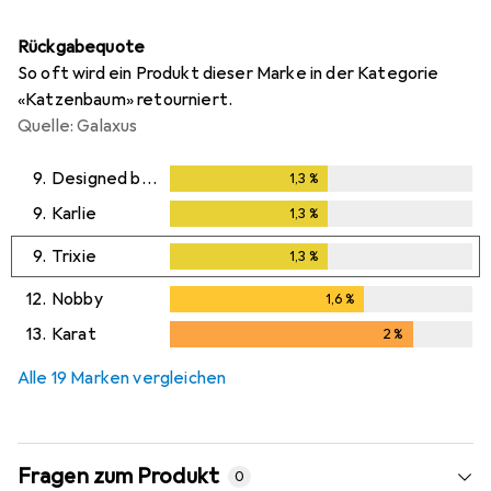
Rückgabequote
So oft wird ein Produkt dieser Marke in der Kategorie
«Katzenbaum» retourniert.
Quelle: Galaxus
9.
Designed by Lotte
1,3
%
1,3
%
9.
Karlie
1,3
%
1,3
%
9.
Trixie
1,3
%
1,3
%
12.
Nobby
1,6
%
1,6
%
13.
Karat
2
%
2
%
Alle 19 Marken vergleichen
Fragen zum Produkt
0