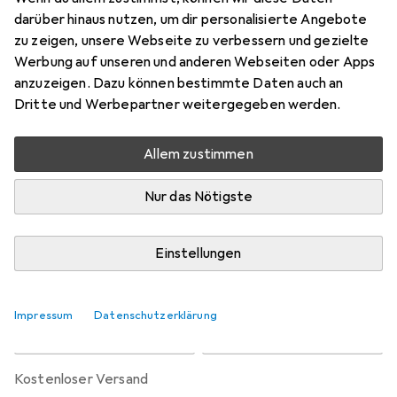
Preis in EUR inkl. MwSt.
darüber hinaus nutzen, um dir personalisierte Angebote
zu zeigen, unsere Webseite zu verbessern und gezielte
Marke
Bewertungen
Werbung auf unseren und anderen Webseiten oder Apps
Mehr von Trixie
39
anzuzeigen. Dazu können bestimmte Daten auch an
Dritte und Werbepartner weitergegeben werden.
Zwischen Mi, 26.8. und Mi, 2.9. geliefert
Allem zustimmen
Mehr als 10 Stück an Lager beim Lieferanten
Benachrichtigen, wenn schneller verfügbar
Nur das Nötigste
Lieferort angeben für genaue Lieferzeit
Einstellungen
In den Warenkorb
Impressum
Datenschutzerklärung
Vergleichen
Merken
kostenloser Versand