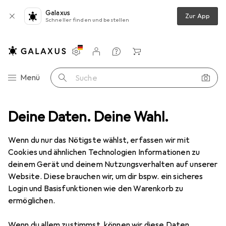
Galaxus
Zur App
Schneller finden und bestellen
Einstellungen
Kundenkonto
Vergleichslisten
Merklisten
Warenkorb
Navigation nach Kategorien
Menü
Suche
ent
Deine Daten. Deine Wahl.
Tierbedarf
Katze
Katzenbaum
Trixie Kletterleiter
Wenn du nur das Nötigste wählst, erfassen wir mit
Cookies und ähnlichen Technologien Informationen zu
10 Bilder
deinem Gerät und deinem Nutzungsverhalten auf unserer
Website. Diese brauchen wir, um dir bspw. ein sicheres
EUR
53,01
Login und Basisfunktionen wie den Warenkorb zu
Trixie
Kletterleiter
ermöglichen.
150 cm, Taupe
Wenn du allem zustimmst, können wir diese Daten