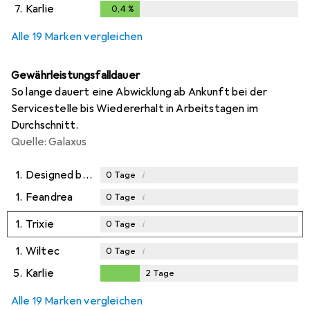
7.
Karlie
0,4
%
0,4
%
Alle 19 Marken vergleichen
Gewährleistungsfalldauer
So lange dauert eine Abwicklung ab Ankunft bei der
Servicestelle bis Wiedererhalt in Arbeitstagen im
Durchschnitt.
Quelle: Galaxus
1.
Designed by Lotte
i
0
Tage
1.
Feandrea
i
0
Tage
1.
Trixie
i
0
Tage
1.
Wiltec
i
0
Tage
5.
Karlie
2
Tage
2
Tage
Alle 19 Marken vergleichen