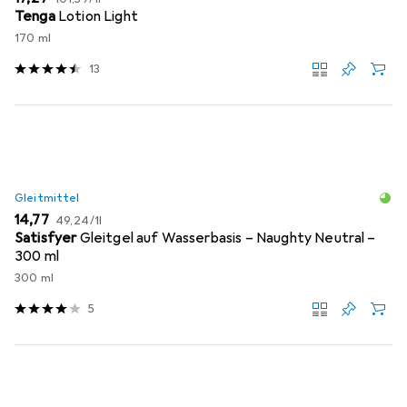
Tenga
Lotion Light
170 ml
13
Gleitmittel
EUR
EUR
14,77
49,24
/
1l
Satisfyer
Gleitgel auf Wasserbasis – Naughty Neutral –
300 ml
300 ml
5