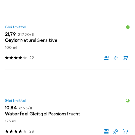
Gleitmittel
EUR
EUR
21,79
217,90
/
1l
Ceylor
Natural Sensitive
100 ml
22
Gleitmittel
EUR
EUR
10,84
61,95
/
1l
Waterfeel
Gleitgel Passionsfrucht
175 ml
28