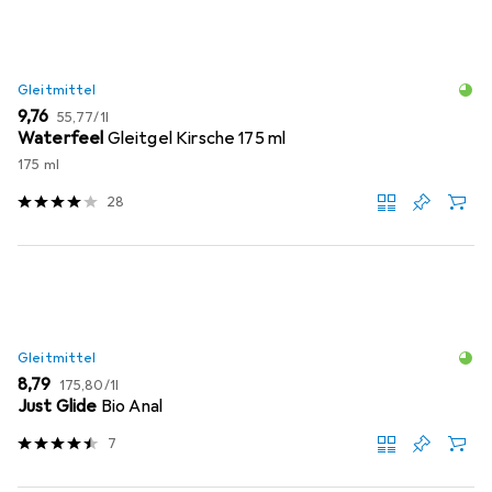
Gleitmittel
EUR
EUR
9,76
55,77
/
1l
Waterfeel
Gleitgel Kirsche 175 ml
175 ml
28
Gleitmittel
EUR
EUR
8,79
175,80
/
1l
Just Glide
Bio Anal
7