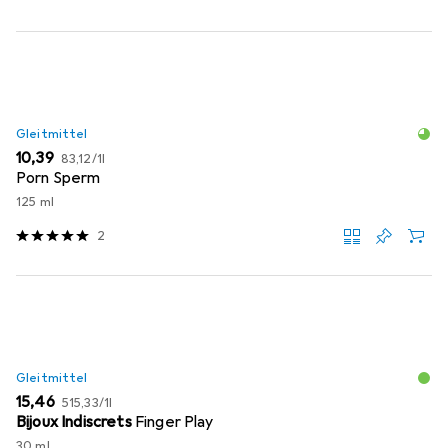
Gleitmittel
EUR
EUR
10,39
83,12
/
1l
Porn Sperm
125 ml
2
Gleitmittel
EUR
EUR
15,46
515,33
/
1l
Bijoux Indiscrets
Finger Play
30 ml