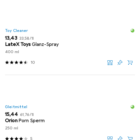
Toy Cleaner
EUR
EUR
13,43
33,58
/
1l
LateX Toys
Glanz-Spray
400 ml
10
Gleitmittel
EUR
EUR
15,44
61,76
/
1l
Orion
Porn Sperm
250 ml
5