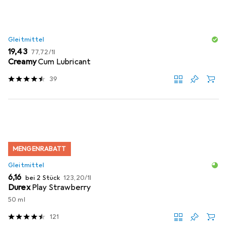
Gleitmittel
EUR
EUR
19,43
77,72
/
1l
Creamy
Cum Lubricant
39
MENGENRABATT
Gleitmittel
EUR
EUR
6,16
bei 2 Stück
123,20
/
1l
Durex
Play Strawberry
50 ml
121