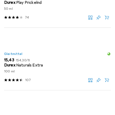
Durex
Play Prickelnd
50 ml
74
Gleitmittel
EUR
EUR
15,43
154,30
/
1l
Durex
Naturals Extra
100 ml
107