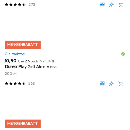
273
MENGENRABATT
Gleitmittel
EUR
EUR
10,50
bei 2 Stück
52,50
/
1l
Durex
Play 2in1 Aloe Vera
200 ml
563
MENGENRABATT