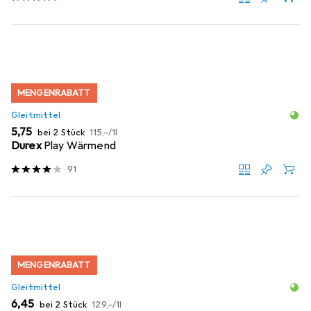
MENGENRABATT
Gleitmittel
EUR
EUR
5,75
bei 2 Stück
115,–
/
1l
Durex
Play Wärmend
91
MENGENRABATT
Gleitmittel
EUR
EUR
6,45
bei 2 Stück
129,–
/
1l