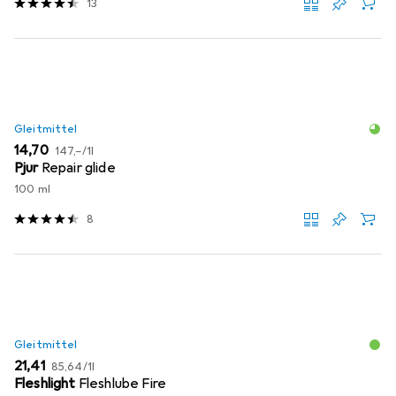
13
Gleitmittel
EUR
EUR
14,70
147,–
/
1l
Pjur
Repair glide
100 ml
8
Gleitmittel
EUR
EUR
21,41
85,64
/
1l
Fleshlight
Fleshlube Fire