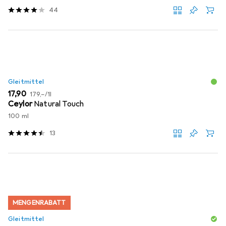
44
Gleitmittel
EUR
EUR
17,90
179,–
/
1l
Ceylor
Natural Touch
100 ml
13
MENGENRABATT
Gleitmittel