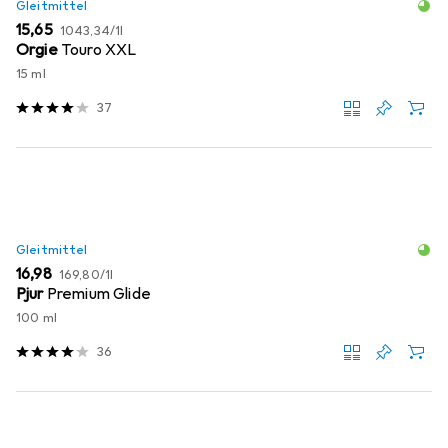
Gleitmittel
EUR
EUR
15,65
1043,34
/
1l
Orgie
Touro XXL
15 ml
37
Gleitmittel
EUR
EUR
16,98
169,80
/
1l
Pjur
Premium Glide
100 ml
36