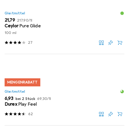
Gleitmittel
EUR
EUR
21,79
217,90
/
1l
Ceylor
Pure Glide
100 ml
27
MENGENRABATT
Gleitmittel
EUR
EUR
6,93
bei 2 Stück
69,30
/
1l
Durex
Play Feel
62