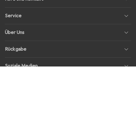
Service
Über Uns
Rückgabe
Soziale Medien
Stellenangebote
Preise
Alle Preise in EUR inkl. MwSt., zzgl.
Versandkosten
bei Bestellungen
unter
30,–
Shop Version
master-20260806-1707-31113322752-1
Unsere Onlineshops