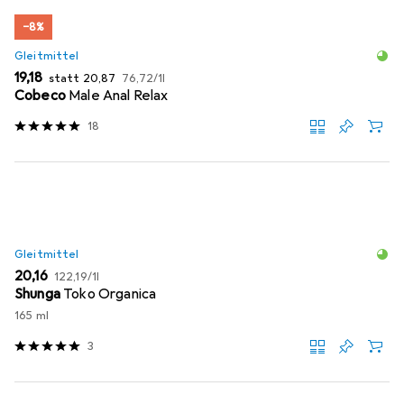
−8%
Gleitmittel
EUR
EUR
EUR
19,18
statt
20,87
76,72
/
1l
Cobeco
Male Anal Relax
18
Gleitmittel
EUR
EUR
20,16
122,19
/
1l
Shunga
Toko Organica
165 ml
3