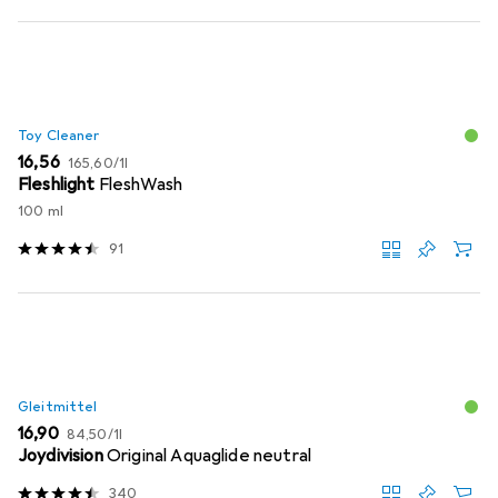
Toy Cleaner
EUR
EUR
16,56
165,60
/
1l
Fleshlight
FleshWash
100 ml
91
Gleitmittel
EUR
EUR
16,90
84,50
/
1l
Joydivision
Original Aquaglide neutral
340