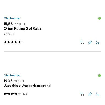
Gleitmittel
EUR
EUR
15,58
77,90
/
1l
Orion
Fisting Gel Relax
200 ml
3
Gleitmittel
EUR
EUR
19,03
19,03
/
1l
Just Glide
Wasserbasierend
138