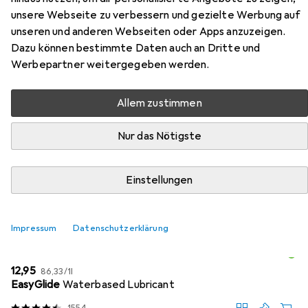
Star
unsere Webseite zu verbessern und gezielte Werbung auf
unseren und anderen Webseiten oder Apps anzuzeigen.
Hier findest du passendes Zubehör zum Produkt Curve
Dazu können bestimmte Daten auch an Dritte und
Toys Baby Star aus den Kategorien Gleitmittel und Toy
Werbepartner weitergegeben werden.
Cleaner.
Allem zustimmen
Beliebt
Gleitmittel
Toy Cleaner
Nur das Nötigste
Relevanz
Einstellungen
Produktliste
Impressum
Datenschutzerklärung
Gleitmittel
EUR
EUR
12,95
86,33
/
1l
EasyGlide
Waterbased Lubricant
1554