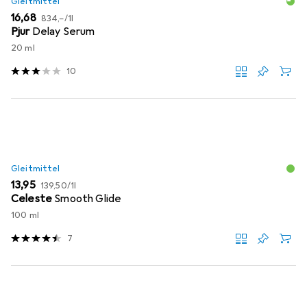
Gleitmittel
EUR
EUR
16,68
834,–
/
1l
Pjur
Delay Serum
20 ml
10
Gleitmittel
EUR
EUR
13,95
139,50
/
1l
Celeste
Smooth Glide
100 ml
7