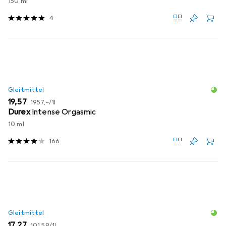
150 ml
4
Gleitmittel
EUR
EUR
19,57
1957,–
/
1l
Durex
Intense Orgasmic
10 ml
166
Gleitmittel
EUR
EUR
17,27
101,59
/
1l