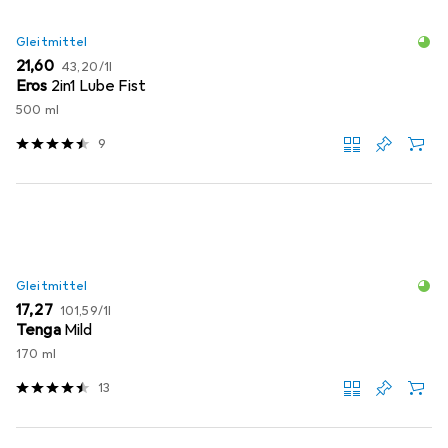
Gleitmittel
EUR
EUR
21,60
43,20
/
1l
Eros
2in1 Lube Fist
500 ml
9
Gleitmittel
EUR
EUR
17,27
101,59
/
1l
Tenga
Mild
170 ml
13