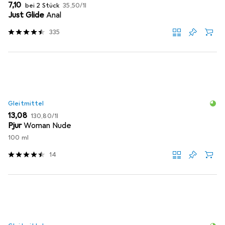
EUR
EUR
7,10
bei 2 Stück
35,50
/
1l
Just Glide
Anal
335
Gleitmittel
EUR
EUR
13,08
130,80
/
1l
Pjur
Woman Nude
100 ml
14