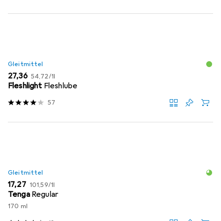
Gleitmittel
EUR
EUR
27,36
54,72
/
1l
Fleshlight
Fleshlube
57
Gleitmittel
EUR
EUR
17,27
101,59
/
1l
Tenga
Regular
170 ml