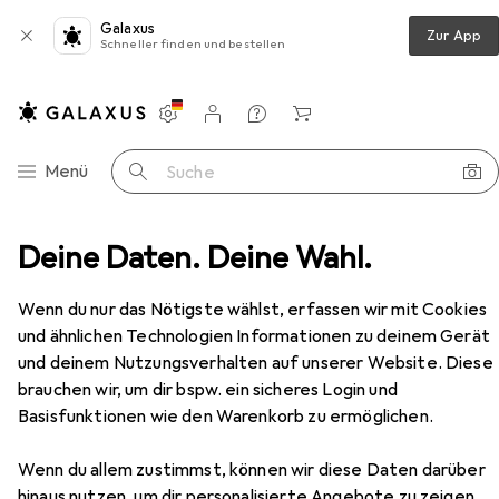
Galaxus
Zur App
Schneller finden und bestellen
Einstellungen
Kundenkonto
Vergleichslisten
Merklisten
Warenkorb
Navigation nach Kategorien
Menü
Suche
rotik
Deine Daten. Deine Wahl.
Sex Toys
Vibrator
Curve Toys Baby Star
Zubehör
Wenn du nur das Nötigste wählst, erfassen wir mit Cookies
EUR
94,49
und ähnlichen Technologien Informationen zu deinem Gerät
Curve Toys
Baby Star
und deinem Nutzungsverhalten auf unserer Website. Diese
brauchen wir, um dir bspw. ein sicheres Login und
Basisfunktionen wie den Warenkorb zu ermöglichen.
Wenn du allem zustimmst, können wir diese Daten darüber
Zubehör für Curve Toys Baby
hinaus nutzen, um dir personalisierte Angebote zu zeigen,