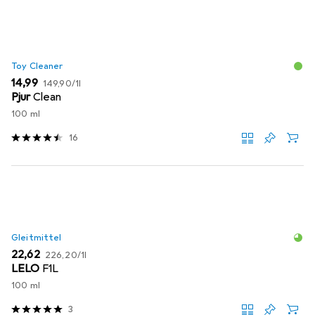
Toy Cleaner
EUR
EUR
14,99
149,90
/
1l
Pjur
Clean
100 ml
16
Gleitmittel
EUR
EUR
22,62
226,20
/
1l
LELO
F1L
100 ml
3