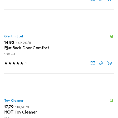
Gleitmittel
EUR
EUR
14,92
149,20
/
1l
Pjur
Back Door Comfort
100 ml
5
Toy Cleaner
EUR
EUR
17,79
118,60
/
1l
HOT
Toy Cleaner