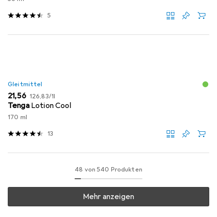
5
Gleitmittel
EUR
EUR
21,56
126,83
/
1l
Tenga
Lotion Cool
170 ml
13
48 von 540 Produkten
Mehr anzeigen