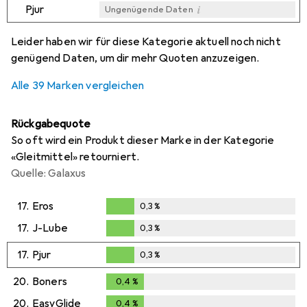
i
Pjur
Ungenügende Daten
i
i
i
i
Ungenügende Daten
Ungenügende Daten
Ungenügende Daten
Ungenügende Daten
Leider haben wir für diese Kategorie aktuell noch nicht
genügend Daten, um dir mehr Quoten anzuzeigen.
Alle 39 Marken vergleichen
Rückgabequote
So oft wird ein Produkt dieser Marke in der Kategorie
«Gleitmittel» retourniert.
Quelle: Galaxus
17.
Eros
0,3
%
0,3
%
17.
J-Lube
0,3
%
0,3
%
17.
Pjur
0,3
%
0,3
%
20.
Boners
0,4
%
0,4
%
20.
EasyGlide
0,4
%
0,4
%