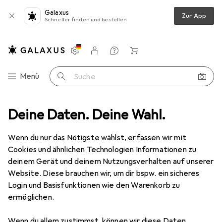
Galaxus
Zur App
Schneller finden und bestellen
Einstellungen
Kundenkonto
Vergleichslisten
Merklisten
Warenkorb
Navigation nach Kategorien
Menü
Suche
ortiment
Deine Daten. Deine Wahl.
Erotik
Kondome + Gels
Gleitmittel
Pjur Aqua
Wenn du nur das Nötigste wählst, erfassen wir mit
Cookies und ähnlichen Technologien Informationen zu
10 Bilder
deinem Gerät und deinem Nutzungsverhalten auf unserer
Website. Diese brauchen wir, um dir bspw. ein sicheres
EUR
19,87
EUR
79,48
/
1l
Login und Basisfunktionen wie den Warenkorb zu
Pjur
Aqua
ermöglichen.
250 ml
Wenn du allem zustimmst, können wir diese Daten