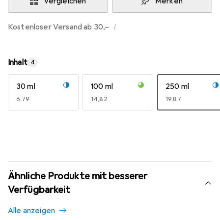
Vergleichen
Merken
i
Kostenloser Versand ab 30,–
Inhalt
4
30 ml
100 ml
250 ml
EUR
6,79
EUR
14,82
EUR
19,87
Ähnliche Produkte mit besserer
Verfügbarkeit
Alle anzeigen