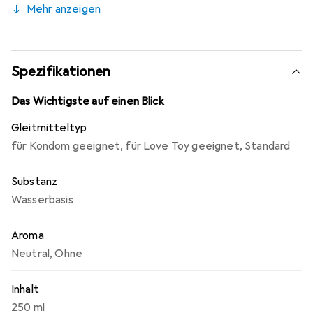
Mehr anzeigen
selbstverständlich auch sicher in der Anwendung mit
Kondomen.
Spezifikationen
Das Wichtigste auf einen Blick
Gleitmitteltyp
für Kondom geeignet
,
für Love Toy geeignet
,
Standard
Substanz
Wasserbasis
Aroma
Neutral
,
Ohne
Inhalt
250 ml