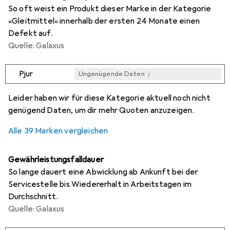
So oft weist ein Produkt dieser Marke in der Kategorie
«Gleitmittel» innerhalb der ersten 24 Monate einen
Defekt auf.
Quelle: Galaxus
i
Pjur
Ungenügende Daten
i
i
i
i
Ungenügende Daten
Ungenügende Daten
Ungenügende Daten
Ungenügende Daten
Leider haben wir für diese Kategorie aktuell noch nicht
genügend Daten, um dir mehr Quoten anzuzeigen.
Alle 39 Marken vergleichen
Gewährleistungsfalldauer
So lange dauert eine Abwicklung ab Ankunft bei der
Servicestelle bis Wiedererhalt in Arbeitstagen im
Durchschnitt.
Quelle: Galaxus