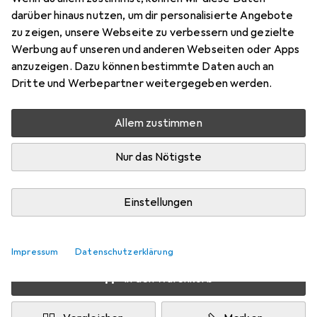
Preis in EUR inkl. MwSt.
darüber hinaus nutzen, um dir personalisierte Angebote
zu zeigen, unsere Webseite zu verbessern und gezielte
Schneller lieferbar
Werbung auf unseren und anderen Webseiten oder Apps
Angebot für
EUR
25,25
anzuzeigen. Dazu können bestimmte Daten auch an
Dritte und Werbepartner weitergegeben werden.
Marke
Bewertungen
Mehr von Pjur
14
Allem zustimmen
Nur das Nötigste
Zwischen Fr, 14.8. und Sa, 15.8. geliefert
7 Stück an Lager beim Lieferanten
Einstellungen
Benachrichtigen, wenn schneller verfügbar
Lieferort angeben für genaue Lieferzeit
Impressum
Datenschutzerklärung
In den Warenkorb