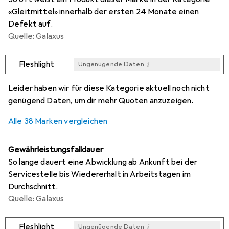
«Gleitmittel» innerhalb der ersten 24 Monate einen
Defekt auf.
Quelle: Galaxus
i
Fleshlight
Ungenügende Daten
i
i
i
i
Ungenügende Daten
Ungenügende Daten
Ungenügende Daten
Ungenügende Daten
Leider haben wir für diese Kategorie aktuell noch nicht
genügend Daten, um dir mehr Quoten anzuzeigen.
Alle 38 Marken vergleichen
Gewährleistungsfalldauer
So lange dauert eine Abwicklung ab Ankunft bei der
Servicestelle bis Wiedererhalt in Arbeitstagen im
Durchschnitt.
Quelle: Galaxus
i
Fleshlight
Ungenügende Daten