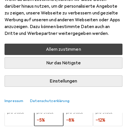
darüber hinaus nutzen, um dir personalisierte Angebote
100 ml
zu zeigen, unsere Webseite zu verbessern und gezielte
Preis in EUR inkl. MwSt.
Werbung auf unseren und anderen Webseiten oder Apps
anzuzeigen. Dazu können bestimmte Daten auch an
Marke
Bewertungen
Dritte und Werbepartner weitergegeben werden.
Mehr von Fleshlight
57
Allem zustimmen
Zwischen Sa, 5.9. und Sa, 19.9. geliefert
Nur das Nötigste
Mehr als 10 Stück an Lager beim Lieferanten
Benachrichtigen, wenn schneller verfügbar
Einstellungen
Lieferort angeben für genaue Lieferzeit
Impressum
Datenschutzerklärung
1 Stück
2 Stück
3 Stück
4 Stück
EUR
11,81
EUR
11,25
EUR
10,83
EUR
10,37
pro Stück
pro Stück
pro Stück
pro Stück
−
5
%
−
8
%
−
12
%