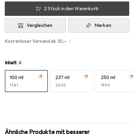
2 Stück in den Warenkorb
Vergleichen
Merken
i
Kostenloser Versand ab 30,–
Inhalt
4
100 ml
237 ml
250 ml
EUR
11,81
EUR
23,05
EUR
19,93
Ähnliche Produkte mit besserer