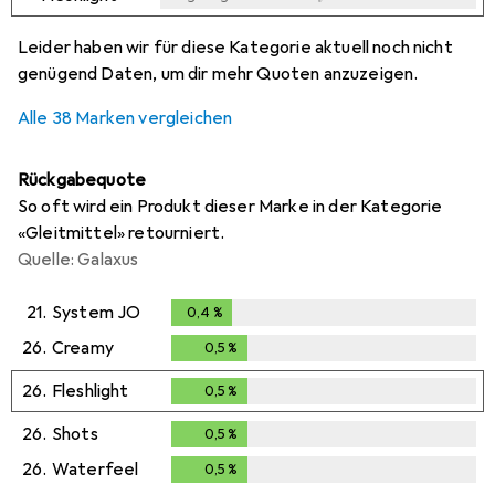
i
i
i
i
Ungenügende Daten
Ungenügende Daten
Ungenügende Daten
Ungenügende Daten
Leider haben wir für diese Kategorie aktuell noch nicht
genügend Daten, um dir mehr Quoten anzuzeigen.
Alle 38 Marken vergleichen
Rückgabequote
So oft wird ein Produkt dieser Marke in der Kategorie
«Gleitmittel» retourniert.
Quelle: Galaxus
21.
System JO
0,4
%
0,4
%
26.
Creamy
0,5
%
0,5
%
26.
Fleshlight
0,5
%
0,5
%
26.
Shots
0,5
%
0,5
%
26.
Waterfeel
0,5
%
0,5
%