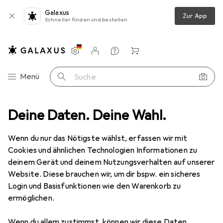
Galaxus
Zur App
Schneller finden und bestellen
Einstellungen
Kundenkonto
Vergleichslisten
Merklisten
Warenkorb
Navigation nach Kategorien
Menü
Suche
Deine Daten. Deine Wahl.
Erotik
Kondome + Gels
Gleitmittel
Fleshlight Fleshlube
Wenn du nur das Nötigste wählst, erfassen wir mit
Cookies und ähnlichen Technologien Informationen zu
7 Bilder
deinem Gerät und deinem Nutzungsverhalten auf unserer
Website. Diese brauchen wir, um dir bspw. ein sicheres
MENGENRABATT
Login und Basisfunktionen wie den Warenkorb zu
ermöglichen.
EUR
11,25
Spare
EUR
1,12
EUR
112,50
/
1l
Fleshlight
Fleshlube
Wenn du allem zustimmst, können wir diese Daten