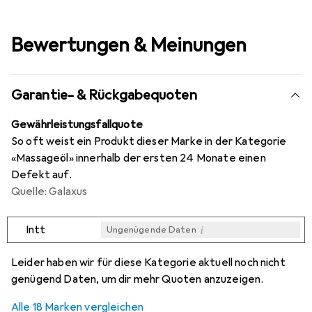
Bewertungen & Meinungen
Garantie- & Rückgabequoten
Gewährleistungsfallquote
So oft weist ein Produkt dieser Marke in der Kategorie
«Massageöl» innerhalb der ersten 24 Monate einen
Defekt auf.
Quelle: Galaxus
i
Intt
Ungenügende Daten
i
i
i
i
Ungenügende Daten
Ungenügende Daten
Ungenügende Daten
Ungenügende Daten
Leider haben wir für diese Kategorie aktuell noch nicht
genügend Daten, um dir mehr Quoten anzuzeigen.
Alle 18 Marken vergleichen