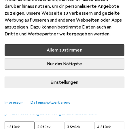
darüber hinaus nutzen, um dir personalisierte Angebote
30 ml
zu zeigen, unsere Webseite zu verbessern und gezielte
Preis in EUR inkl. MwSt.
Werbung auf unseren und anderen Webseiten oder Apps
anzuzeigen. Dazu können bestimmte Daten auch an
Schneller lieferbar
Dritte und Werbepartner weitergegeben werden.
Angebot für
EUR
12,77
Allem zustimmen
Marke
Bewertungen
Mehr von Intt
5
Nur das Nötigste
Zwischen Fr, 14.8. und Sa, 15.8. geliefert
Einstellungen
Mehr als 10 Stück an Lager beim Lieferanten
Benachrichtigen, wenn schneller verfügbar
Impressum
Datenschutzerklärung
Lieferort angeben für genaue Lieferzeit
1 Stück
2 Stück
3 Stück
4 Stück