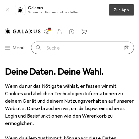
Galaxus
Zur App
Schneller finden und bestellen
Einstellungen
Kundenkonto
Vergleichslisten
Merklisten
Warenkorb
Navigation nach Kategorien
Menü
Suche
samtsortiment
Deine Daten. Deine Wahl.
Erotik
Romantik
Massageöl
Intt Aperol
Wenn du nur das Nötigste wählst, erfassen wir mit
Cookies und ähnlichen Technologien Informationen zu
8 Bilder
deinem Gerät und deinem Nutzungsverhalten auf unserer
Website. Diese brauchen wir, um dir bspw. ein sicheres
MENGENRABATT
Login und Basisfunktionen wie den Warenkorb zu
ermöglichen.
EUR
9,99
EUR
333,–
/
1l
Intt
Aperol
Wenn du allem zustimmst, können wir diese Daten