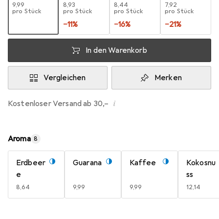
EUR
9,99
EUR
8,93
EUR
8,44
EUR
7,92
pro Stück
pro Stück
pro Stück
pro Stück
−
11
%
−
16
%
−
21
%
In den Warenkorb
Vergleichen
Merken
i
Kostenloser Versand ab 30,–
Aroma
8
Erdbeer
Guarana
Kaffee
Kokosnu
e
ss
EUR
8,64
EUR
9,99
EUR
9,99
EUR
12,14