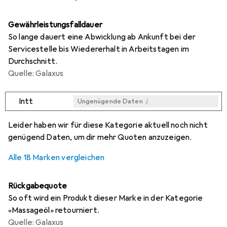
Gewährleistungsfalldauer
So lange dauert eine Abwicklung ab Ankunft bei der
Servicestelle bis Wiedererhalt in Arbeitstagen im
Durchschnitt.
Quelle: Galaxus
i
Intt
Ungenügende Daten
i
i
i
i
Ungenügende Daten
Ungenügende Daten
Ungenügende Daten
Ungenügende Daten
Leider haben wir für diese Kategorie aktuell noch nicht
genügend Daten, um dir mehr Quoten anzuzeigen.
Alle 18 Marken vergleichen
Rückgabequote
So oft wird ein Produkt dieser Marke in der Kategorie
«Massageöl» retourniert.
Quelle: Galaxus