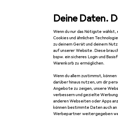
Suche
Deine Daten. D
Wenn du nur das Nötigste wählst, 
Navigation nach Kategorien
Gesamtsortiment
Erot
Gesamtsortiment
Cookies und ähnlichen Technologi
zu deinem Gerät und deinem Nutz
Erotik
auf unserer Website. Diese brauch
bspw. ein sicheres Login und Basis
Romantik
Warenkorb zu ermöglichen.
Erotikspiel
Wenn du allem zustimmst, können 
Massageöl
darüber hinaus nutzen, um dir pers
Angebote zu zeigen, unsere Webs
verbessern und gezielte Werbung
Verwandte
anderen Webseiten oder Apps an
Kategorien
können bestimmte Daten auch an 
Werbepartner weitergegeben we
Gleitmittel