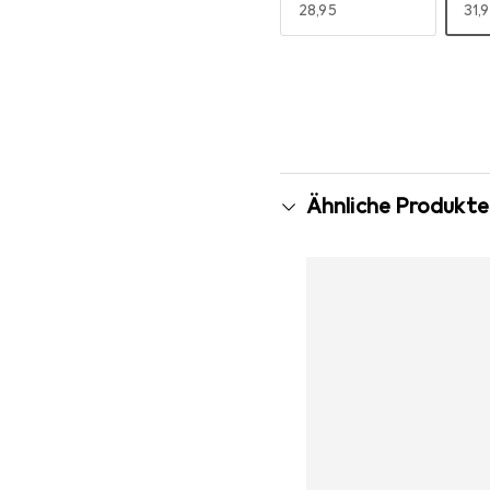
EUR
28,95
EU
31,
Mehr anzeigen
Ähnliche Produkte