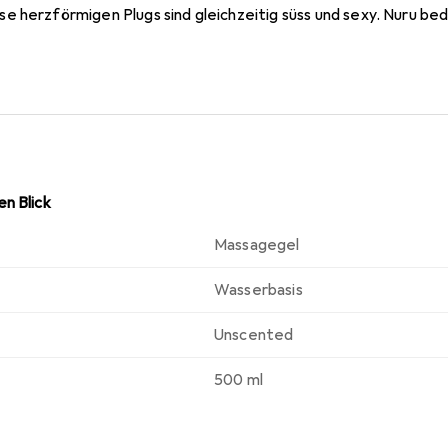
e herzförmigen Plugs sind gleichzeitig süss und sexy. Nuru be
örper-Massage mit Algenextrakt für eine exotische und intim
n Blick
Massagegel
Wasserbasis
Unscented
500 ml