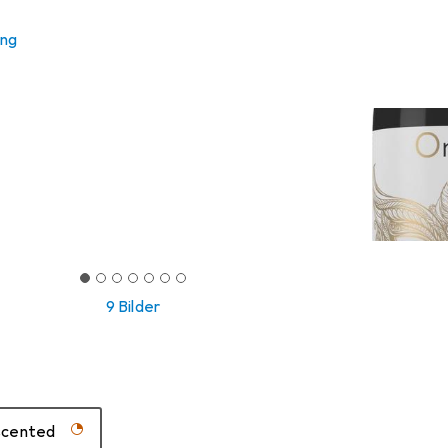
ung
9 Bilder
scented