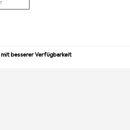
R
97
 mit besserer Verfügbarkeit