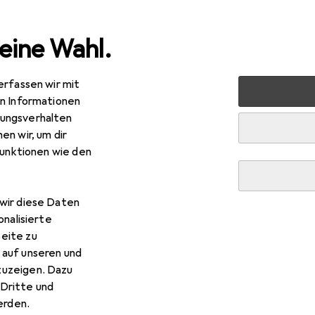
eine Wahl.
erfassen wir mit
ik
Romantik
Massageöl
Orgie Noriplay
en Informationen
ungsverhalten
en wir, um dir
funktionen wie den
wir diese Daten
onalisierte
eite zu
 auf unseren und
zuzeigen. Dazu
Dritte und
rden.