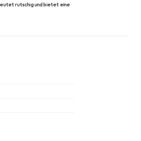
deutet rutschig und bietet eine
e sensorische Erfahrung.