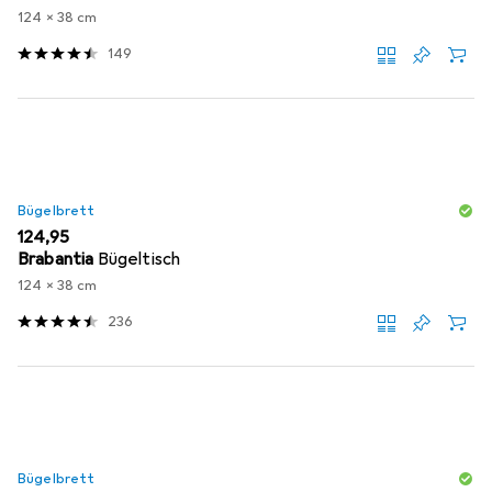
124 x 38 cm
149
Bügelbrett
EUR
124,95
Brabantia
Bügeltisch
124 x 38 cm
236
Bügelbrett