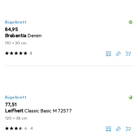
Bügelbrett
EUR
84,95
Brabantia
Denim
110 x 30 cm
8
Bügelbrett
EUR
77,51
Leifheit
Classic Basic M 72577
120 x 38 cm
4