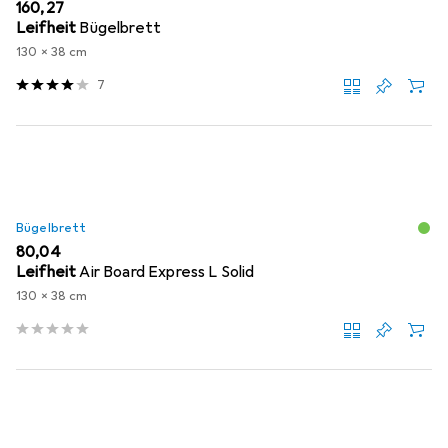
EUR
160,27
Leifheit
Bügelbrett
130 x 38 cm
7
Bügelbrett
EUR
80,04
Leifheit
Air Board Express L Solid
130 x 38 cm