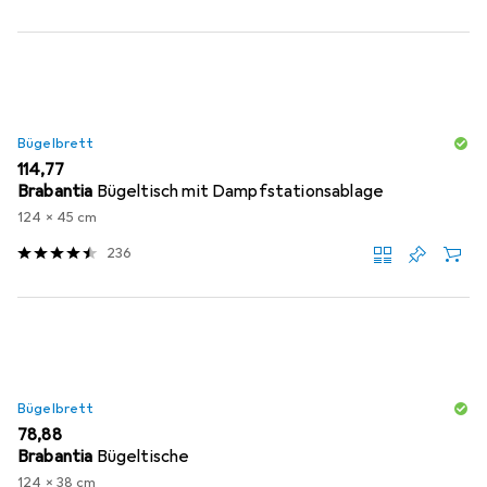
Bügelbrett
EUR
114,77
Brabantia
Bügeltisch mit Dampfstationsablage
124 x 45 cm
236
Bügelbrett
EUR
78,88
Brabantia
Bügeltische
124 x 38 cm