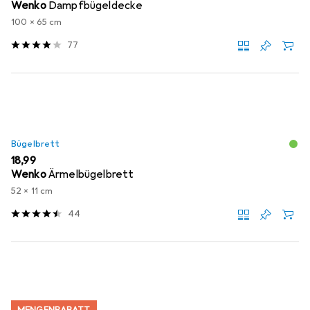
Wenko
Dampfbügeldecke
100 x 65 cm
77
Bügelbrett
EUR
18,99
Wenko
Ärmelbügelbrett
52 x 11 cm
44
MENGENRABATT