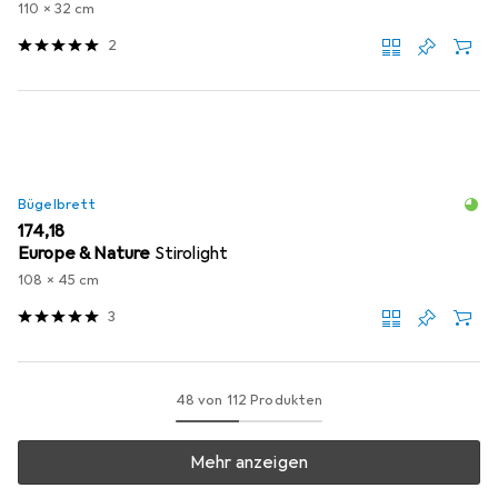
110 x 32 cm
2
Bügelbrett
EUR
174,18
Europe & Nature
Stirolight
108 x 45 cm
3
48 von 112 Produkten
Mehr anzeigen