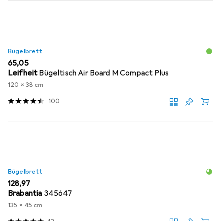
Bügelbrett
EUR
65,05
Leifheit
Bügeltisch Air Board M Compact Plus
120 x 38 cm
100
Bügelbrett
EUR
128,97
Brabantia
345647
135 x 45 cm