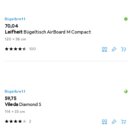
Bügelbrett
EUR
70,04
Leifheit
Bügeltisch AirBoard M Compact
120 x 38 cm
100
Bügelbrett
EUR
59,75
Vileda
Diamond S
114 x 33 cm
2