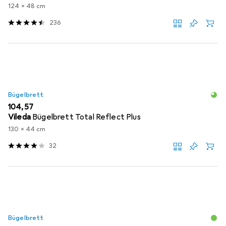
124 x 48 cm
236
Bügelbrett
EUR
104,57
Vileda
Bügelbrett Total Reflect Plus
130 x 44 cm
32
Bügelbrett