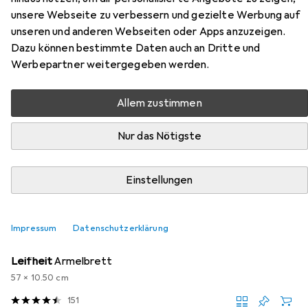
Zubehör für Braun BRA SI1050BL
unsere Webseite zu verbessern und gezielte Werbung auf
unseren und anderen Webseiten oder Apps anzuzeigen.
Hier findest du passendes Zubehör zum Produkt Braun
Dazu können bestimmte Daten auch an Dritte und
BRA SI1050BL aus der Kategorie Bügelbrett.
Werbepartner weitergegeben werden.
Allem zustimmen
Beliebt
Braun
Nur das Nötigste
Relevanz
Produktliste
Einstellungen
Impressum
Datenschutzerklärung
Bügelbrett
EUR
21,14
Leifheit
Ärmelbrett
57 x 10.50 cm
151