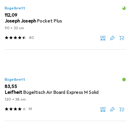
Bügelbrett
EUR
112,09
Joseph Joseph
Pocket Plus
90 x 33 cm
40
Bügelbrett
EUR
83,55
Leifheit
Bügeltisch Air Board Express M Solid
120 x 38 cm
19