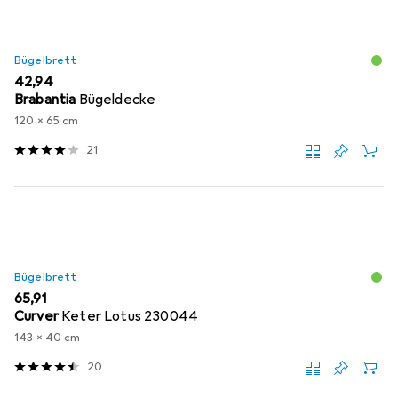
Bügelbrett
EUR
42,94
Brabantia
Bügeldecke
120 x 65 cm
21
Bügelbrett
EUR
65,91
Curver
Keter Lotus 230044
143 x 40 cm
20