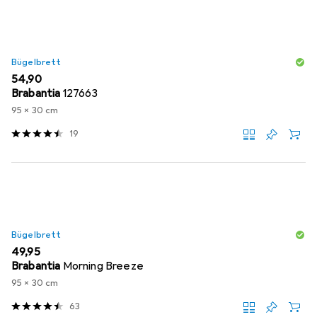
Bügelbrett
EUR
54,90
Brabantia
127663
95 x 30 cm
19
Bügelbrett
EUR
49,95
Brabantia
Morning Breeze
95 x 30 cm
63