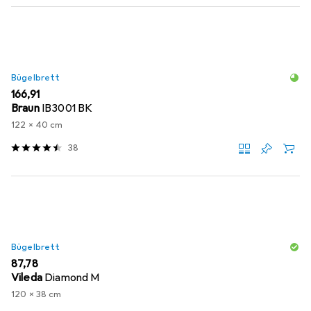
Bügelbrett
EUR
166,91
Braun
IB3001 BK
122 x 40 cm
38
Bügelbrett
EUR
87,78
Vileda
Diamond M
120 x 38 cm