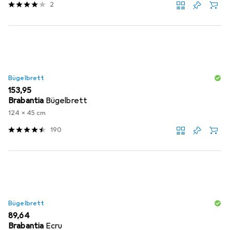
2
Bügelbrett
EUR
153,95
Brabantia
Bügelbrett
124 x 45 cm
190
Bügelbrett
EUR
89,64
Brabantia
Ecru