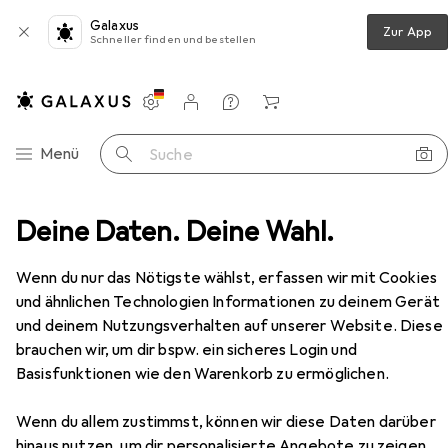
Galaxus
Zur App
Schneller finden und bestellen
Einstellungen
Kundenkonto
Vergleichslisten
Merklisten
Warenkorb
Navigation nach Kategorien
Menü
Suche
n + Wäschepflege
Deine Daten. Deine Wahl.
Bügeleisen
Braun BRA SI1050BL
Zubehör
Wenn du nur das Nötigste wählst, erfassen wir mit Cookies
EUR
34,07
und ähnlichen Technologien Informationen zu deinem Gerät
Braun
BRA SI1050BL
und deinem Nutzungsverhalten auf unserer Website. Diese
2000 W, 120 g/min
brauchen wir, um dir bspw. ein sicheres Login und
Basisfunktionen wie den Warenkorb zu ermöglichen.
Wenn du allem zustimmst, können wir diese Daten darüber
hinaus nutzen, um dir personalisierte Angebote zu zeigen,