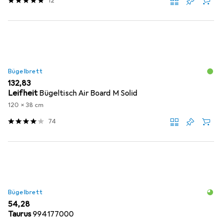
12
Bügelbrett
EUR
132,83
Leifheit
Bügeltisch Air Board M Solid
120 x 38 cm
74
Bügelbrett
EUR
54,28
Taurus
994177000