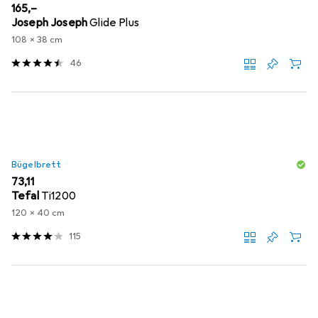
EUR
165,–
Joseph Joseph
Glide Plus
108 x 38 cm
46
Bügelbrett
EUR
73,11
Tefal
Ti1200
120 x 40 cm
115