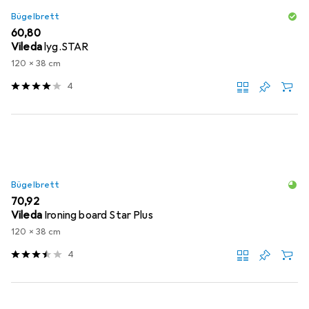
Bügelbrett
EUR
60,80
Vileda
lyg.STAR
120 x 38 cm
4
Bügelbrett
EUR
70,92
Vileda
Ironing board Star Plus
120 x 38 cm
4