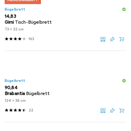
Bügelbrett
EUR
14,83
Gimi
Tisch-Bügelbrett
73 x 32 cm
163
Bügelbrett
EUR
90,84
Brabantia
Bügelbrett
124 x 38 cm
22