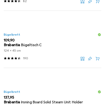
82
Bügelbrett
EUR
109,90
Brabantia
Bügeltisch C
124 x 45 cm
190
Bügelbrett
EUR
137,95
Brabantia
Ironing Board Solid Steam Unit Holder