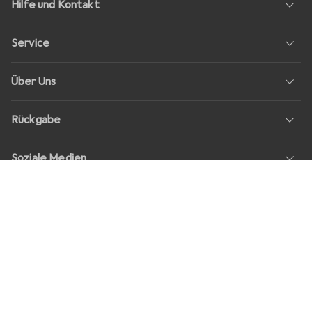
Hilfe und Kontakt
Service
Über Uns
Rückgabe
Soziale Medien
Stellenangebote
Preise
Alle Preise in EUR inkl. MwSt., zzgl.
Versandkosten
bei Bestellungen
unter
30,–
Shop Version
master-20260806-1707-31113322752-1
Unsere Onlineshops