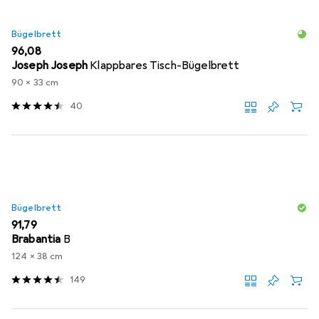
Bügelbrett
EUR
96,08
Joseph Joseph
Klappbares Tisch-Bügelbrett
90 x 33 cm
40
Bügelbrett
EUR
91,79
Brabantia
B
124 x 38 cm
149