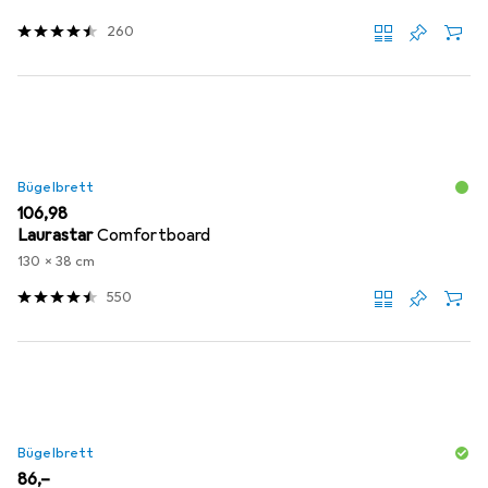
260
Bügelbrett
EUR
106,98
Laurastar
Comfortboard
130 x 38 cm
550
Bügelbrett
EUR
86,–