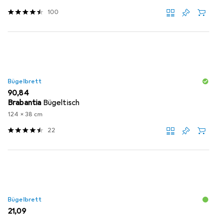
100
Bügelbrett
EUR
90,84
Brabantia
Bügeltisch
124 x 38 cm
22
Bügelbrett
EUR
21,09