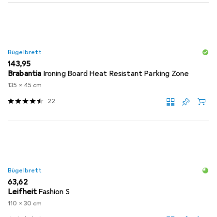
Bügelbrett
EUR
143,95
Brabantia
Ironing Board Heat Resistant Parking Zone
135 x 45 cm
22
Bügelbrett
EUR
63,62
Leifheit
Fashion S
110 x 30 cm