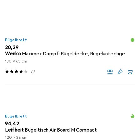
Bügelbrett
EUR
20,29
Wenko
Maximex Dampf-Bügeldecke, Bügelunterlage
130 x 65 cm
77
Bügelbrett
EUR
94,42
Leifheit
Bügeltisch Air Board M Compact
120 x 38 cm