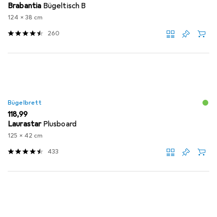
Brabantia
Bügeltisch B
124 x 38 cm
260
Bügelbrett
EUR
118,99
Laurastar
Plusboard
125 x 42 cm
433