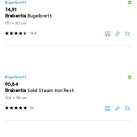
Bügelbrett
EUR
74,91
Brabantia
Bügelbrett
110 x 30 cm
164
Bügelbrett
EUR
90,84
Brabantia
Solid Steam Iron Rest
124 x 38 cm
16