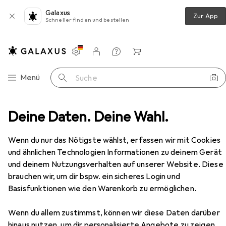
Galaxus
Zur App
Schneller finden und bestellen
Einstellungen
Kundenkonto
Vergleichslisten
Merklisten
Warenkorb
Navigation nach Kategorien
Menü
Suche
mier-Folienschläuche für Balken-Vakuumierer, 28 x 500 cm
Deine Daten. Deine Wahl.
Zubehör
EUR
EUR
15,99
3,20
/
1m
Wenn du nur das Nötigste wählst, erfassen wir mit Cookies
Casativo
2 Profi Vakuumier-
und ähnlichen Technologien Informationen zu deinem Gerät
Folienschläuche für Balken-
und deinem Nutzungsverhalten auf unserer Website. Diese
Vakuumierer, 28 x 500 cm
2x
brauchen wir, um dir bspw. ein sicheres Login und
Basisfunktionen wie den Warenkorb zu ermöglichen.
Zubehör für Casativo 2 Profi
Wenn du allem zustimmst, können wir diese Daten darüber
hinaus nutzen, um dir personalisierte Angebote zu zeigen,