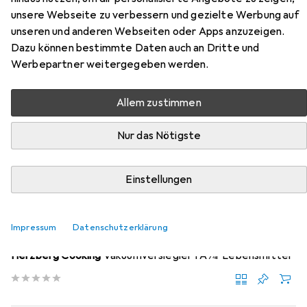
Vakuumier-Folienschläuche für
unsere Webseite zu verbessern und gezielte Werbung auf
Balken-Vakuumierer, 28 x 500 cm
unseren und anderen Webseiten oder Apps anzuzeigen.
Dazu können bestimmte Daten auch an Dritte und
Hier findest du passendes Zubehör zum Produkt Casativo
Werbepartner weitergegeben werden.
2 Profi Vakuumier-Folienschläuche für Balken-
Vakuumierer, 28 x 500 cm aus der Kategorie
Allem zustimmen
Vakuumiergerät.
Nur das Nötigste
Relevanz
Produktliste
Einstellungen
Vakuumiergerät
Impressum
Datenschutzerklärung
EUR
30,99
Herzberg Cooking
Vakuumversiegler fÃ¼r Lebensmittel