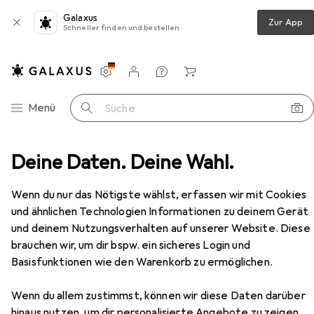
Galaxus
Zur App
Schneller finden und bestellen
Einstellungen
Kundenkonto
Vergleichslisten
Merklisten
Warenkorb
Navigation nach Kategorien
Menü
Suche
Deine Daten. Deine Wahl.
Reinigungsutensil
Eva Solo Washing Up Ersatzkopf
Zubehör
Wenn du nur das Nötigste wählst, erfassen wir mit Cookies
EUR
EUR
16,65
statt
44,20
und ähnlichen Technologien Informationen zu deinem Gerät
Eva Solo
Washing Up Ersatzkopf
und deinem Nutzungsverhalten auf unserer Website. Diese
1 Stk.
brauchen wir, um dir bspw. ein sicheres Login und
Basisfunktionen wie den Warenkorb zu ermöglichen.
Wenn du allem zustimmst, können wir diese Daten darüber
Zubehör für Eva Solo Washing Up
hinaus nutzen, um dir personalisierte Angebote zu zeigen,