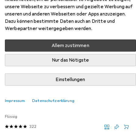
unsere Webseite zu verbessern und gezielte Werbung auf
Ersatzkopf
unseren und anderen Webseiten oder Apps anzuzeigen.
Dazu können bestimmte Daten auch an Dritte und
Hier findest du passendes Zubehör zum Produkt Eva Solo
Werbepartner weitergegeben werden.
Washing Up Ersatzkopf aus der Kategorie
Geschirrspülmittel.
Allem zustimmen
Relevanz
Produktliste
Nur das Nötigste
Einstellungen
MENGENRABATT
Geschirrspülmittel
Impressum
Datenschutzerklärung
EUR
EUR
5,05
bei 2 Stück
5,61
/
1l
Fairy
Handspülmittel
Flüssig
322