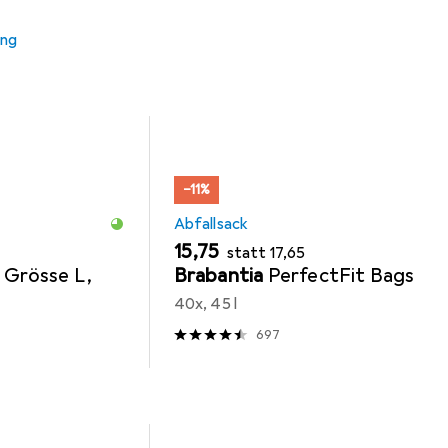
Zubehör zum Produkt Helit Papierkorb 45l gelb aus der Katego
ung
−11%
Abfallsack
EUR
EUR
15,75
statt
17,65
 Grösse L,
Brabantia
PerfectFit Bags
40x, 45 l
697