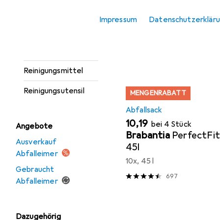
Hier findest du passendes 
Geschirrtuch
Impressum
Datenschutzerklär
Sortieren nach
:
Relevanz
Haushaltspapier
Produktliste
Küchenrollenhalter
Reinigungsmittel
Reinigungsutensil
MENGENRABATT
Abfallsack
EUR
10,19
bei 4 Stück
Angebote
Brabantia
PerfectFit
Ausverkauf
45l
Abfalleimer
10x, 45 l
Gebraucht
697
Abfalleimer
Dazugehörig