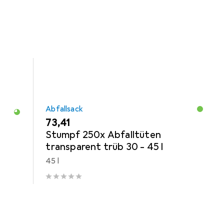
rie Abfallsack.
Abfallsack
EUR
73,41
Stumpf 250x Abfalltüten
transparent trüb 30 - 45 l
45 l