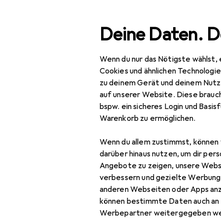
Suche
Deine Daten. D
Wenn du nur das Nötigste wählst, 
Navigation nach Kategorien
Gesamtsortiment
Haus
Gesamtsortiment
Cookies und ähnlichen Technologi
zu deinem Gerät und deinem Nutz
Haushalt
auf unserer Website. Diese brauch
bspw. ein sicheres Login und Basis
EU
46
Küche
Warenkorb zu ermöglichen.
Hel
Entsorgen + Reinigen
45 l
Wenn du allem zustimmst, können 
Abfalleimer
darüber hinaus nutzen, um dir pers
Angebote zu zeigen, unsere Webs
Abfallsack
verbessern und gezielte Werbung
anderen Webseiten oder Apps an
Abtropfgestell
Zubehör für 
können bestimmte Daten auch an 
Geschirrspülmittel
Werbepartner weitergegeben we