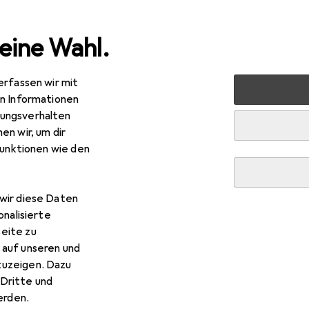
eine Wahl.
erfassen wir mit
halt
Küche
Entsorgen + Reinigen
Abfalleimer
He
en Informationen
ungsverhalten
en wir, um dir
funktionen wie den
R
,42
it
Papierkorb 45l gelb
wir diese Daten
onalisierte
eite zu
 auf unseren und
zuzeigen. Dazu
Helit Papierkorb 45l gelb
Dritte und
rden.