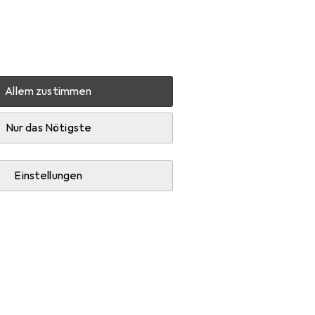
Einstellungen
Kundenkonto
Vergleichslisten
Merklisten
Warenkorb
Anmelden
Allem zustimmen
lit Papierkorb 45l gelb
Zubehör
Nur das Nötigste
Einstellungen