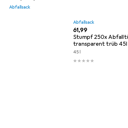
Abfallsack
Abfallsack
EUR
61,99
Stumpf 250x Abfallt
transparent trüb 45l
45 l