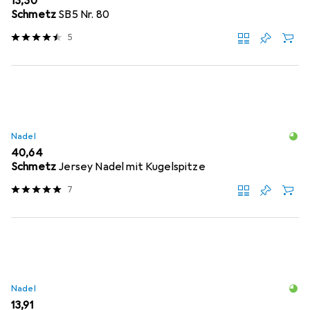
EUR
13,30
Schmetz
SB5 Nr. 80
5
Nadel
EUR
40,64
Schmetz
Jersey Nadel mit Kugelspitze
7
Nadel
EUR
13,91