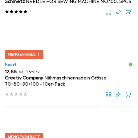
Schmetz
NEEDLE FOR SEWING MACHINE NO.100. 5PCS
1
MENGENRABATT
Nadel
EUR
12,55
bei 3 Stück
Creativ Company
Nähmaschinennadeln Grösse
70+80+90+100 - 10er-Pack
MENGENRABATT