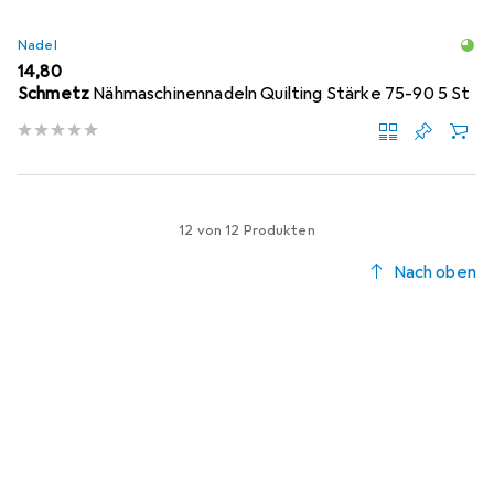
Nadel
EUR
14,80
Schmetz
Nähmaschinennadeln Quilting Stärke 75-90 5 St
12 von 12 Produkten
Nach oben