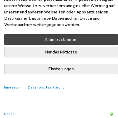
unsere Webseite zu verbessern und gezielte Werbung auf
Hier findest du passendes Zubehör zum Produkt Janome
unseren und anderen Webseiten oder Apps anzuzeigen.
1522LG aus der Kategorie Nadel.
Dazu können bestimmte Daten auch an Dritte und
Relevanz
Werbepartner weitergegeben werden.
Produktliste
Allem zustimmen
Nur das Nötigste
Nadel
EUR
16,12
Singer
Best-of Nähmaschinennadeln, 3-er Sortiment
Einstellungen
7
Impressum
Datenschutzerklärung
Nadel