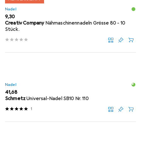
Nadel
EUR
9,30
Creativ Company
Nähmaschinennadeln Grösse 80 - 10
Stück.
Nadel
EUR
41,68
Schmetz
Universal-Nadel SB10 Nr. 110
1