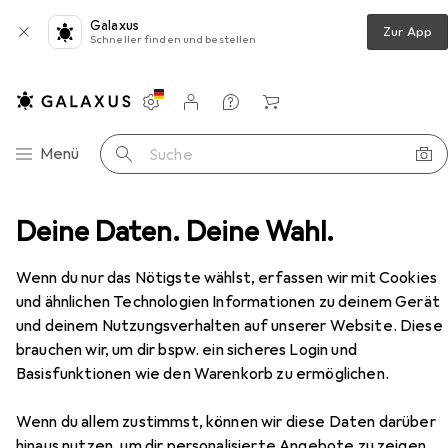
Galaxus
Zur App
Schneller finden und bestellen
Einstellungen
Kundenkonto
Vergleichslisten
Merklisten
Warenkorb
Navigation nach Kategorien
Menü
Suche
halt
Deine Daten. Deine Wahl.
Handarbeit
Nähmaschine
Janome 1522LG
Zubehör
Wenn du nur das Nötigste wählst, erfassen wir mit Cookies
EUR
289,–
und ähnlichen Technologien Informationen zu deinem Gerät
Janome
1522LG
und deinem Nutzungsverhalten auf unserer Website. Diese
brauchen wir, um dir bspw. ein sicheres Login und
Basisfunktionen wie den Warenkorb zu ermöglichen.
Zubehör für Janome 1522LG
Wenn du allem zustimmst, können wir diese Daten darüber
hinaus nutzen, um dir personalisierte Angebote zu zeigen,