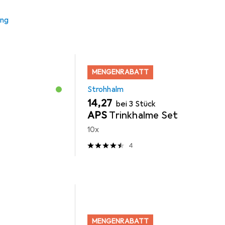
ung
MENGENRABATT
Strohhalm
EUR
14,27
bei 3 Stück
APS
Trinkhalme Set
10x
4
MENGENRABATT