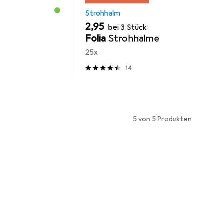
Strohhalm
EUR
2,95
bei 3 Stück
Folia
Strohhalme
25x
14
5 von 5 Produkten