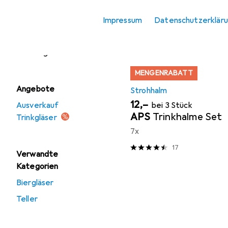
Sortieren nach
:
Relevanz
Trinkgläser
Impressum
Datenschutzerklär
Produktliste
Untertasse
Weingläser
MENGENRABATT
Angebote
Strohhalm
EUR
12,–
Ausverkauf
bei 3 Stück
APS
Trinkhalme Set
Trinkgläser
7x
17
Verwandte
Kategorien
Biergläser
Teller