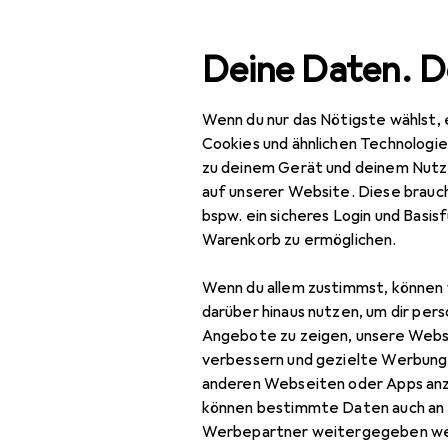
Suche
Deine Daten. D
Wenn du nur das Nötigste wählst, 
Navigation nach Kategorien
Gesamtsortiment
Haushalt
Küche
Gesamtsortiment
Cookies und ähnlichen Technologi
zu deinem Gerät und deinem Nutz
Haushalt
auf unserer Website. Diese brauch
EU
24
bspw. ein sicheres Login und Basis
Küche
Ko
Warenkorb zu ermöglichen.
0.30
Geschirr + Besteck
Wenn du allem zustimmst, können 
Trinkgefässe
darüber hinaus nutzen, um dir pers
Angebote zu zeigen, unsere Webs
Biergläser
Zubehör für 
verbessern und gezielte Werbung
anderen Webseiten oder Apps an
Cocktailgläser
können bestimmte Daten auch an 
Hier findest du passendes 
Tasse
Werbepartner weitergegeben we