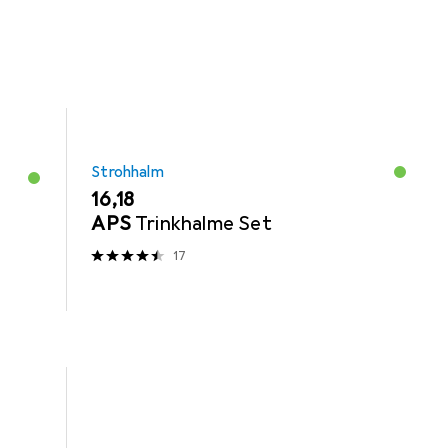
Strohhalm
EUR
16,18
APS
Trinkhalme Set
17