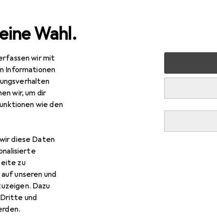
eine Wahl.
erfassen wir mit
Geschirr + Besteck
Trinkgefässe
Trinkgläser
Koziol T
en Informationen
ungsverhalten
en wir, um dir
R
,73
funktionen wie den
ziol
Trinkglas Superglas Club No. 6, 300 ml, 2 Stüc
 l, 2x
wir diese Daten
onalisierte
eite zu
Koziol Trinkglas Superglas C
 auf unseren und
zuzeigen. Dazu
Dritte und
Zubehör zum Produkt Koziol Trinkglas Superglas Club No. 6, 300
rden.