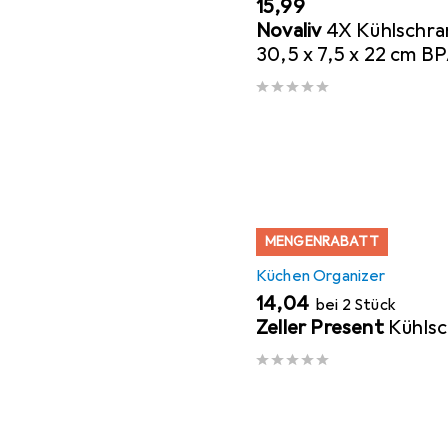
EUR
15,99
Novaliv
4X Kühlschra
30,5 x 7,5 x 22 cm BP
Küchenordnung Made
vorratska
MENGENRABATT
Küchen Organizer
EUR
14,04
bei 2 Stück
Zeller Present
Kühls