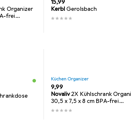
EUR
15,99
nk Organizer
Kerbl
Gerolsbach
A-frei
 in Germany
Küchen Organizer
EUR
9,99
Novaliv
2X Kühlschrank Organ
chrankdose
30,5 x 7,5 x 8 cm BPA-frei
Küchenordnung Made in Ger
Ordnung Kü