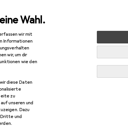
eine Wahl.
erfassen wir mit
halt
Küche
Kühlen + Gefrieren
Food Center
LG
en Informationen
ungsverhalten
en wir, um dir
funktionen wie den
R
86,74
wir diese Daten
GSLV90PZAD
onalisierte
l
eite zu
 auf unseren und
zuzeigen. Dazu
Dritte und
rden.