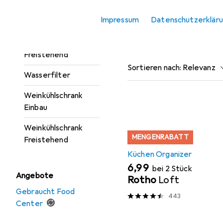
Gefrierschrank +
Zubehör fü
Impressum
Datenschutzerklär
Gefriertruhe
Kühlschrank
Hier findest du passende
Freistehend
Sortieren nach
:
Relevanz
Wasserfilter
Produktliste
Weinkühlschrank
Einbau
Weinkühlschrank
MENGENRABATT
Freistehend
Küchen Organizer
EUR
6,99
bei 2 Stück
Angebote
Rotho
Loft
Gebraucht Food
443
Center