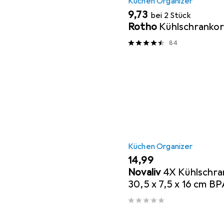
Küchen Organizer
EUR
9,73
bei 2 Stück
Rotho
Kühlschranko
84
Küchen Organizer
EUR
14,99
Novaliv
4X Kühlschra
30,5 x 7,5 x 16 cm BP
Ordnung Made in Ge
Reinigen