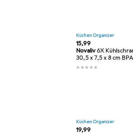
Küchen Organizer
EUR
15,99
Novaliv
6X Kühlschra
30,5 x 7,5 x 8 cm BPA
Ordnung Made in Ge
Lebensmittelecht
Küchen Organizer
EUR
19,99