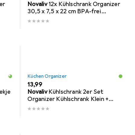
er
Novaliv
12x Kühlschrank Organizer
30,5 x 7,5 x 22 cm BPA-frei
Küchenordnung Made in Germany
Kühlschr
Küchen Organizer
EUR
13,99
ekje
Novaliv
Kühlschrank 2er Set
Organizer Kühlschrank Klein +
Gross BPA-frei Küchenordnung
küchenorganize