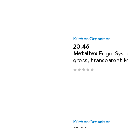
Küchen Organizer
EUR
20,46
Metaltex
Frigo-Syst
gross, transparent M
Polystyrene PS, zur 
Organisation
Küchen Organizer