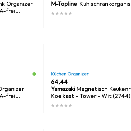
nk Organizer
M-Topline
Kühlschrankorganis
A-frei
 in Germany
Küchen Organizer
EUR
64,44
Organizer
Yamazaki
Magnetisch Keukenr
A-frei
Koelkast - Tower - Wit (2744)
 in Germany