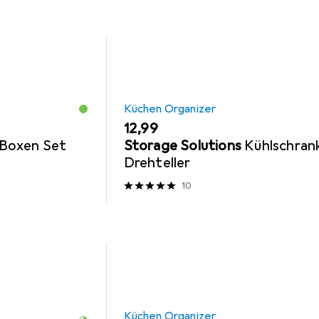
Küchen Organizer
EUR
12,99
 Boxen Set
Storage Solutions
Kühlschran
Drehteller
10
Küchen Organizer