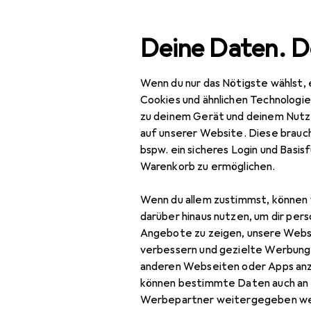
Suche
Deine Daten. D
Wenn du nur das Nötigste wählst, 
Navigation nach Kategorien
Gesamtsortiment
Haus
Gesamtsortiment
Cookies und ähnlichen Technologi
zu deinem Gerät und deinem Nutz
Haushalt
auf unserer Website. Diese brauch
bspw. ein sicheres Login und Basis
Küche
Warenkorb zu ermöglichen.
Kühlen + Gefrieren
EU
17
Wenn du allem zustimmst, können 
LG
Einbaukühlschrank
darüber hinaus nutzen, um dir pers
635 
Angebote zu zeigen, unsere Webs
Eisformen
verbessern und gezielte Werbung
anderen Webseiten oder Apps an
Eisherstellung
können bestimmte Daten auch an 
Food Center
Werbepartner weitergegeben we