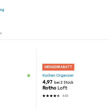
r LG GSLV90PZAD
ung
s Zubehör zum Produkt LG GSLV90PZAD aus der Kategorie Küc
MENGENRABATT
Küchen Organizer
EUR
4,97
bei 2 Stück
Rotho
Loft
443