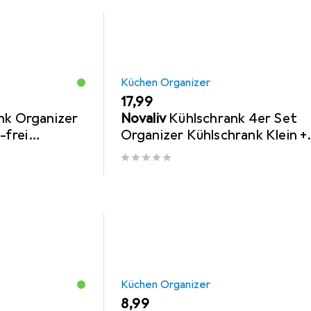
Küchen Organizer
EUR
17,99
nk Organizer
Novaliv
Kühlschrank 4er Set
-frei
Organizer Kühlschrank Klein +
rmany
Mittel BPA-frei Küchenordnu
küchenorgani
Küchen Organizer
EUR
8,99