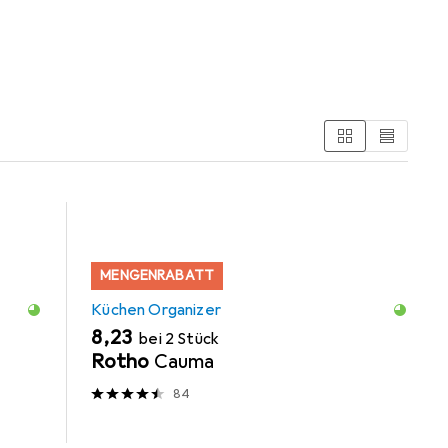
hen Organizer.
MENGENRABATT
Küchen Organizer
EUR
8,23
bei 2 Stück
Rotho
Cauma
84