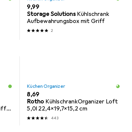
EUR
9,99
Storage Solutions
Kühlschrank
Aufbewahrungsbox mit Griff
2
Küchen Organizer
EUR
8,69
Rotho
KühlschrankOrganizer Loft
iff
5,0l 22,4x19,7x15,2 cm
443