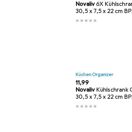
Novaliv
6X Kühlschra
30,5 x 7,5 x 22 cm BP
Küchenordnung Made
Kühlschra
Küchen Organizer
EUR
11,99
Novaliv
Kühlschrank 
30,5 x 7,5 x 22 cm BP
Küchenordnung Made
Schubladen O