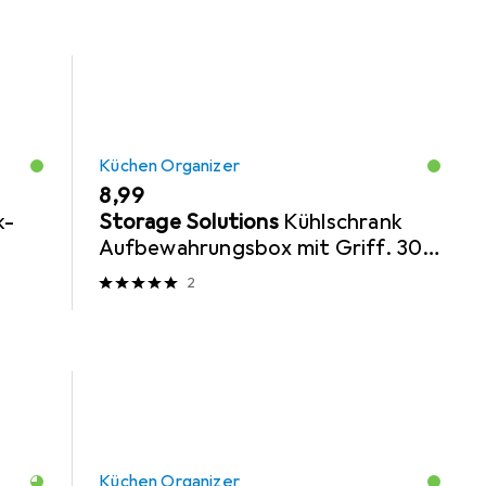
Küchen Organizer
EUR
8,99
k-
Storage Solutions
Kühlschrank
Aufbewahrungsbox mit Griff. 30 x
13 x 11 cm
2
Küchen Organizer