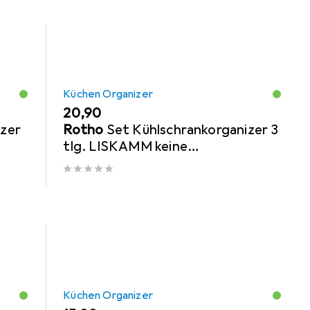
Küchen Organizer
EUR
20,90
izer
Rotho
Set Kühlschrankorganizer 3
tlg. LISKAMM keine
cht
Sekundärfarbe / Variante
Küchen Organizer