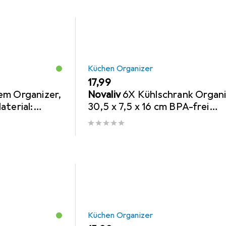
Küchen Organizer
EUR
17,99
em Organizer,
Novaliv
6X Kühlschrank Organ
aterial:
30,5 x 7,5 x 16 cm BPA-frei
Kühlschrank-
Ordnung Made in Germany Lei
Reinigen
Küchen Organizer