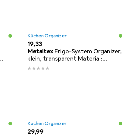
Küchen Organizer
EUR
19,33
Metaltex
Frigo-System Organizer,
klein, transparent Material:
ng
Polystyrene PS, zur Kühlschrank-
Organisation
Küchen Organizer
EUR
29,99