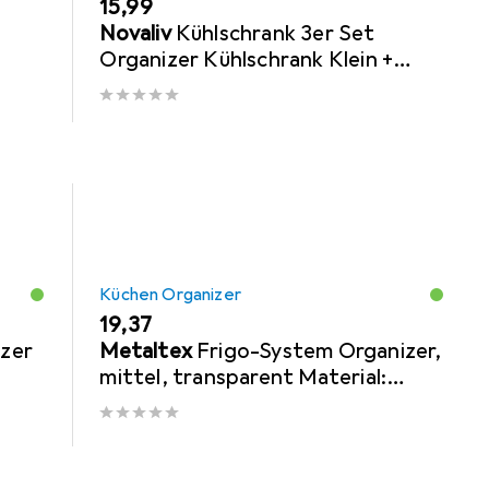
EUR
15,99
Novaliv
Kühlschrank 3er Set
Organizer Kühlschrank Klein +
Mittel + Gross BPA-frei
KüchenOrdnung küche
Küchen Organizer
EUR
19,37
izer
Metaltex
Frigo-System Organizer,
mittel, transparent Material:
many
Polystyrene PS, zur Kühlschrank-
Organisation