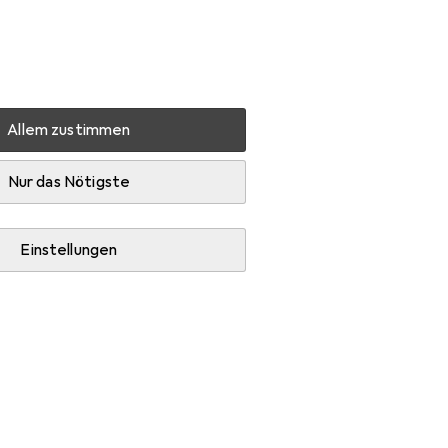
Einstellungen
Kundenkonto
Vergleichslisten
Merklisten
Warenkorb
Anmelden
Allem zustimmen
 GSLV90PZAD
Zubehör
Nur das Nötigste
Einstellungen