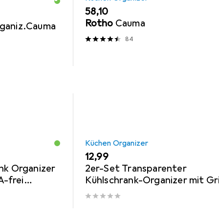
EUR
58,10
Rotho
Cauma
rganiz.Cauma
84
Küchen Organizer
EUR
12,99
nk Organizer
2er-Set Transparenter
A-frei
Kühlschrank-Organizer mit Gr
rmany Leicht
28,2 x 15,5 x 8,7 cm