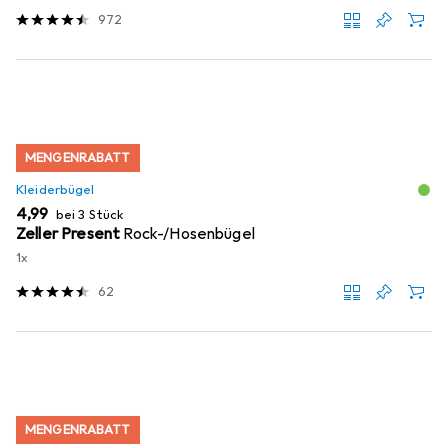
972
MENGENRABATT
Kleiderbügel
EUR
4,99
bei 3 Stück
Zeller Present
Rock-/Hosenbügel
1x
62
MENGENRABATT