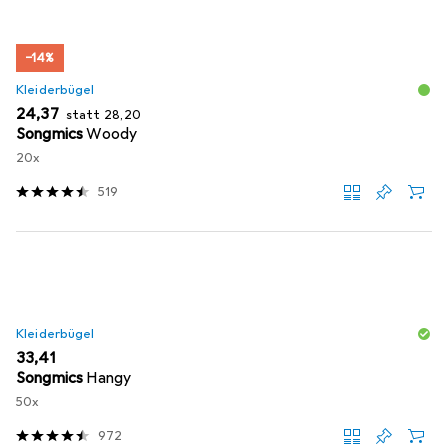
−14%
Kleiderbügel
EUR
EUR
24,37
statt
28,20
Songmics
Woody
20x
519
Kleiderbügel
EUR
33,41
Songmics
Hangy
50x
972