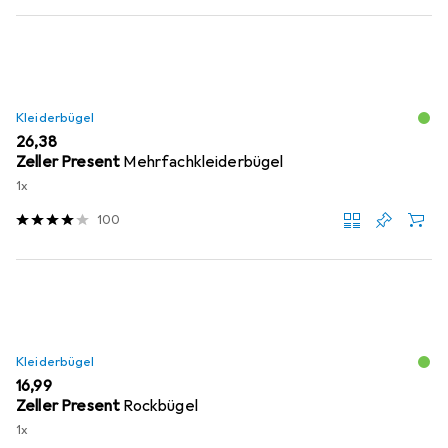
Kleiderbügel
EUR
26,38
Zeller Present
Mehrfachkleiderbügel
1x
100
Kleiderbügel
EUR
16,99
Zeller Present
Rockbügel
1x