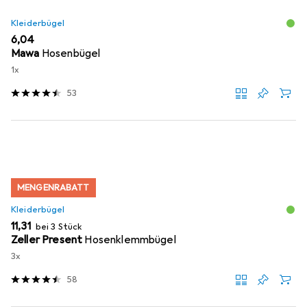
Kleiderbügel
EUR
6,04
Mawa
Hosenbügel
1x
53
MENGENRABATT
Kleiderbügel
EUR
11,31
bei 3 Stück
Zeller Present
Hosenklemmbügel
3x
58