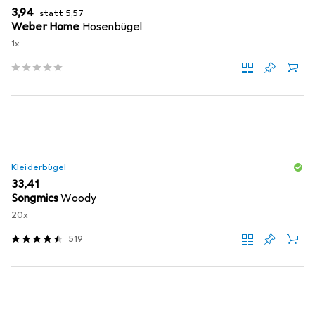
EUR
EUR
3,94
statt
5,57
Weber Home
Hosenbügel
1x
Kleiderbügel
EUR
33,41
Songmics
Woody
20x
519