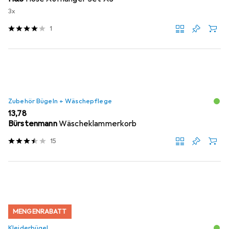
3x
1
Zubehör Bügeln + Wäschepflege
EUR
13,78
Bürstenmann
Wäscheklammerkorb
15
MENGENRABATT
Kleiderbügel