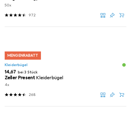
50x
972
MENGENRABATT
Kleiderbügel
EUR
14,67
bei 3 Stück
Zeller Present
Kleiderbügel
4x
268