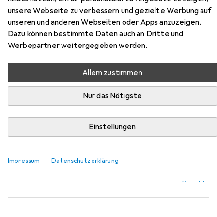
Cheyenne aus den Kategorien Zubehör Bügeln +
unsere Webseite zu verbessern und gezielte Werbung auf
Wäschepflege und Kleiderbügel.
unseren und anderen Webseiten oder Apps anzuzeigen.
Dazu können bestimmte Daten auch an Dritte und
Werbepartner weitergegeben werden.
Beliebt
Zubehör Bügeln + Wäschepflege
Kleiderbügel
Allem zustimmen
Relevanz
Nur das Nötigste
Produktliste
Einstellungen
Zubehör Bügeln + Wäschepflege
EUR
12,–
Impressum
Leifheit
Wäscheklammer
Datenschutzerklärung
96