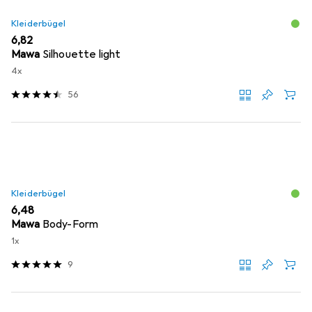
Kleiderbügel
EUR
6,82
Mawa
Silhouette light
4x
56
Kleiderbügel
EUR
6,48
Mawa
Body-Form
1x
9