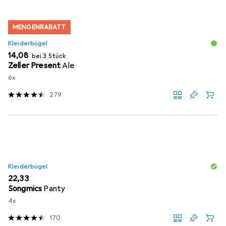
MENGENRABATT
Kleiderbügel
EUR
14,08
bei 3 Stück
Zeller Present
Ale
6x
279
Kleiderbügel
EUR
22,33
Songmics
Panty
4x
170