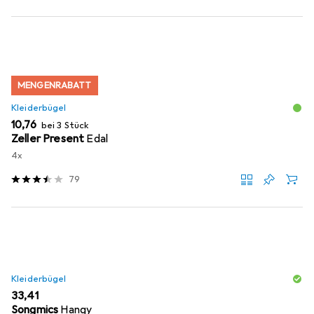
MENGENRABATT
Kleiderbügel
EUR
10,76
bei 3 Stück
Zeller Present
Edal
4x
79
Kleiderbügel
EUR
33,41
Songmics
Hangy