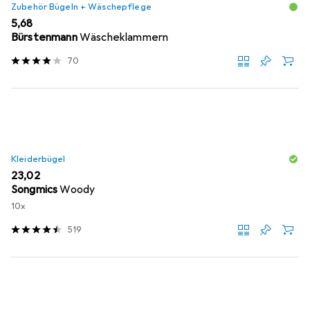
Zubehör Bügeln + Wäschepflege
EUR
5,68
Bürstenmann
Wäscheklammern
70
Kleiderbügel
EUR
23,02
Songmics
Woody
10x
519