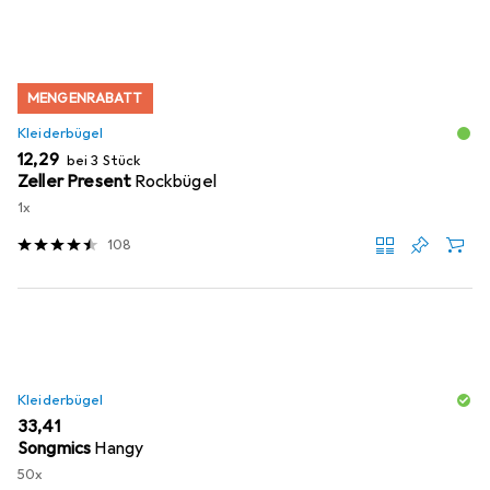
MENGENRABATT
Kleiderbügel
EUR
12,29
bei 3 Stück
Zeller Present
Rockbügel
1x
108
Kleiderbügel
EUR
33,41
Songmics
Hangy
50x