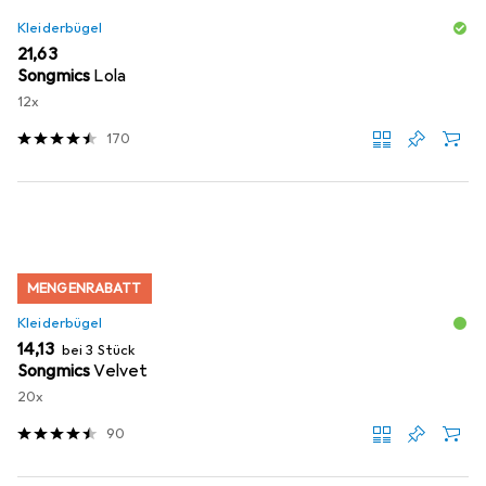
Kleiderbügel
EUR
21,63
Songmics
Lola
12x
170
MENGENRABATT
Kleiderbügel
EUR
14,13
bei 3 Stück
Songmics
Velvet
20x
90