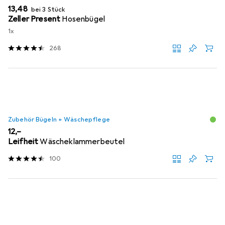
EUR
13,48
bei 3 Stück
Zeller Present
Hosenbügel
1x
268
Zubehör Bügeln + Wäschepflege
EUR
12,–
Leifheit
Wäscheklammerbeutel
100