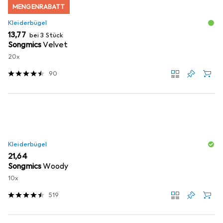
MENGENRABATT
Kleiderbügel
EUR
13,77
bei 3 Stück
Songmics
Velvet
20x
90
Kleiderbügel
EUR
21,64
Songmics
Woody
10x
519