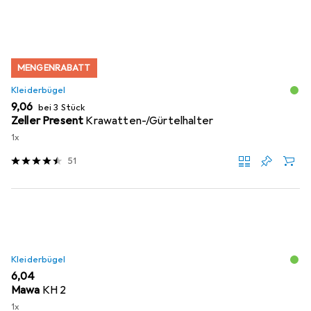
MENGENRABATT
Kleiderbügel
EUR
9,06
bei 3 Stück
Zeller Present
Krawatten-/Gürtelhalter
1x
51
Kleiderbügel
EUR
6,04
Mawa
KH 2
1x