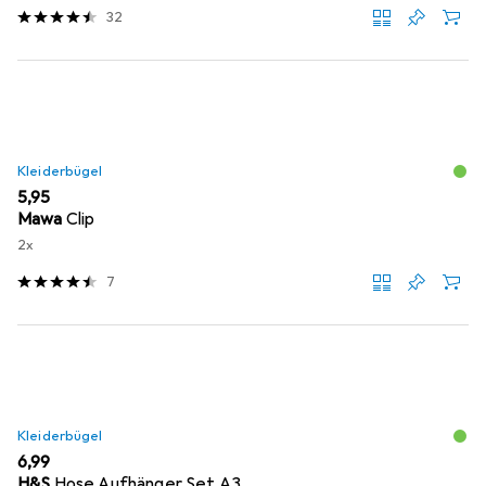
32
Kleiderbügel
EUR
5,95
Mawa
Clip
2x
7
Kleiderbügel
EUR
6,99
H&S
Hose Aufhänger Set A3