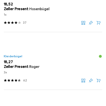
EUR
18,52
Zeller Present
Hosenbügel
1x
37
Kleiderbügel
EUR
18,27
Zeller Present
Roger
3x
62