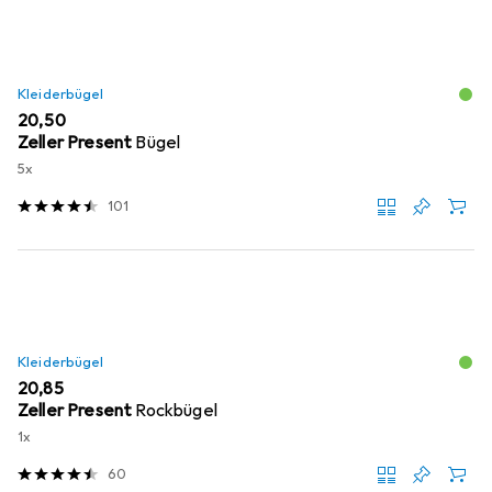
Kleiderbügel
EUR
20,50
Zeller Present
Bügel
5x
101
Kleiderbügel
EUR
20,85
Zeller Present
Rockbügel
1x
60