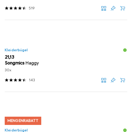
519
Kleiderbügel
EUR
21,13
Songmics
Haggy
30x
143
MENGENRABATT
Kleiderbügel