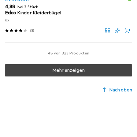
EUR
4,88
bei 3 Stück
Edco
Kinder Kleiderbügel
6x
38
48 von 323 Produkten
Mehr anzeigen
Nach oben