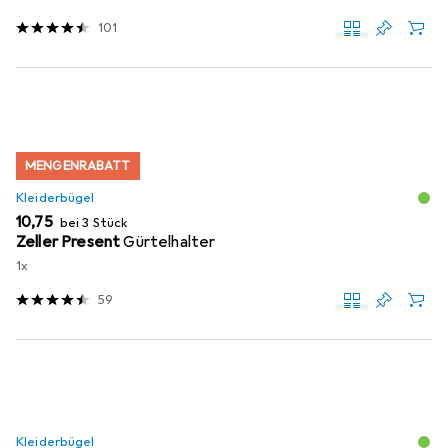
101
MENGENRABATT
Kleiderbügel
EUR
10,75
bei 3 Stück
Zeller Present
Gürtelhalter
1x
59
Kleiderbügel