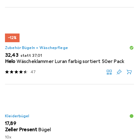
−12%
Zubehör Bügeln + Wäschepflege
EUR
EUR
32,43
statt
37,01
Helo
Wäscheklammer Luran farbig sortiert 50er Pack
47
Kleiderbügel
EUR
17,89
Zeller Present
Bügel
10x