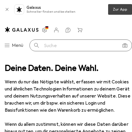
Galaxus
Zur App
Schneller finden und bestellen
Einstellungen
Kundenkonto
Vergleichslisten
Merklisten
Warenkorb
Navigation nach Kategorien
Menü
Suche
schen + Trocknen
Deine Daten. Deine Wahl.
Wäscheständer
MSV Cheyenne
Zubehör
EUR
28,90
Wenn du nur das Nötigste wählst, erfassen wir mit Cookies
MSV
Cheyenne
und ähnlichen Technologien Informationen zu deinem Gerät
5 m
und deinem Nutzungsverhalten auf unserer Website. Diese
brauchen wir, um dir bspw. ein sicheres Login und
Basisfunktionen wie den Warenkorb zu ermöglichen.
Zubehör für MSV Cheyenne
Wenn du allem zustimmst, können wir diese Daten darüber
Hier findest du passendes Zubehör zum Produkt MSV
hinaus nutzen, um dir personalisierte Angebote zu zeigen,