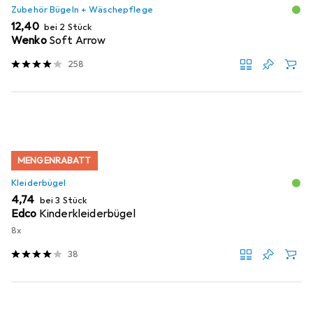
Zubehör Bügeln + Wäschepflege
EUR
12,40
bei 2 Stück
Wenko
Soft Arrow
258
MENGENRABATT
Kleiderbügel
EUR
4,74
bei 3 Stück
Edco
Kinderkleiderbügel
8x
38