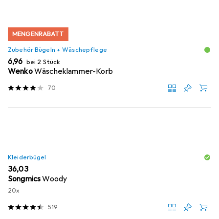
MENGENRABATT
Zubehör Bügeln + Wäschepflege
EUR
6,96
bei 2 Stück
Wenko
Wäscheklammer-Korb
70
Kleiderbügel
EUR
36,03
Songmics
Woody
20x
519