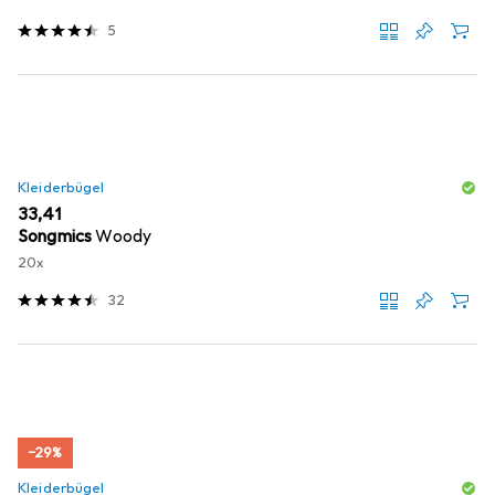
5
Kleiderbügel
EUR
33,41
Songmics
Woody
20x
32
−29%
Kleiderbügel