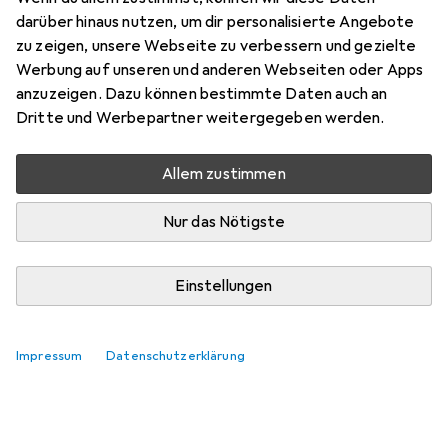
darüber hinaus nutzen, um dir personalisierte Angebote
zu zeigen, unsere Webseite zu verbessern und gezielte
Werbung auf unseren und anderen Webseiten oder Apps
Zubehör für Myboshi Samt
anzuzeigen. Dazu können bestimmte Daten auch an
Dritte und Werbepartner weitergegeben werden.
Hier findest du passendes Zubehör zum Produkt Myboshi
Samt.
Allem zustimmen
Relevanz
Nur das Nötigste
Produktliste
Keine Produkte gefunden
Einstellungen
Impressum
Datenschutzerklärung