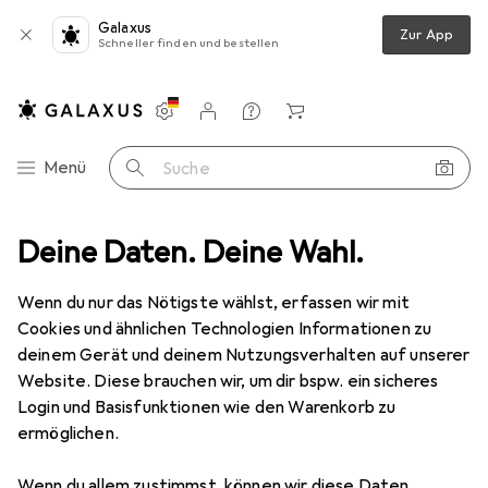
Galaxus
Zur App
Schneller finden und bestellen
Einstellungen
Kundenkonto
Vergleichslisten
Merklisten
Warenkorb
Navigation nach Kategorien
Menü
Suche
shalt
Deine Daten. Deine Wahl.
Handarbeit
Garn + Wolle
Myboshi Samt
Zubehör
Wenn du nur das Nötigste wählst, erfassen wir mit
Cookies und ähnlichen Technologien Informationen zu
deinem Gerät und deinem Nutzungsverhalten auf unserer
Website. Diese brauchen wir, um dir bspw. ein sicheres
Myboshi
Samt
100 m
Login und Basisfunktionen wie den Warenkorb zu
ermöglichen.
Wenn du allem zustimmst, können wir diese Daten