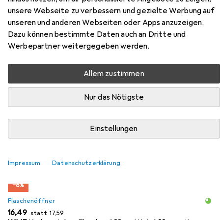
unsere Webseite zu verbessern und gezielte Werbung auf
unseren und anderen Webseiten oder Apps anzuzeigen.
Dazu können bestimmte Daten auch an Dritte und
Werbepartner weitergegeben werden.
Zubehör für Nordal French
Redwine Glass
Allem zustimmen
Hier findest du passendes Zubehör zum Produkt Nordal
Nur das Nötigste
French Redwine Glass aus der Kategorie Flaschenöffner.
Relevanz
Einstellungen
Produktliste
Impressum
Datenschutzerklärung
−6%
Flaschenöffner
EUR
EUR
16,49
statt
17,59