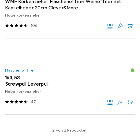
WMF
Korkenzieher Flaschenöffner Weinöffner mit
Kapselheber 20cm Clever&More
Flügelkorkenzieher
106
Flaschenöffner
EUR
163,53
Screwpull
Leverpull
Hebelkorkenzieher
47
2 von 2 Produkten