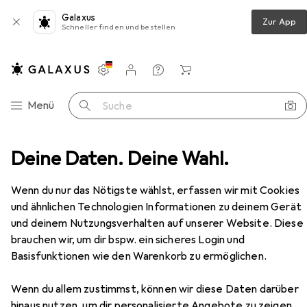
Galaxus
Zur App
Schneller finden und bestellen
Einstellungen
Kundenkonto
Vergleichslisten
Merklisten
Warenkorb
Navigation nach Kategorien
Menü
Suche
r + Wein
Deine Daten. Deine Wahl.
Weingläser
Nordal French Redwine Glass
Zubehör
Wenn du nur das Nötigste wählst, erfassen wir mit Cookies
und ähnlichen Technologien Informationen zu deinem Gerät
und deinem Nutzungsverhalten auf unserer Website. Diese
EUR
50,44
brauchen wir, um dir bspw. ein sicheres Login und
Nordal
French Redwine Glass
Basisfunktionen wie den Warenkorb zu ermöglichen.
23 cl, 1 Glas, Rotweingläser
Wenn du allem zustimmst, können wir diese Daten darüber
hinaus nutzen, um dir personalisierte Angebote zu zeigen,