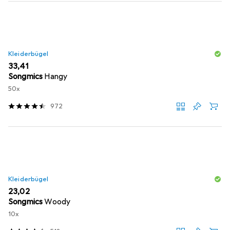
Kleiderbügel
EUR
33,41
Songmics
Hangy
50x
972
Kleiderbügel
EUR
23,02
Songmics
Woody
10x