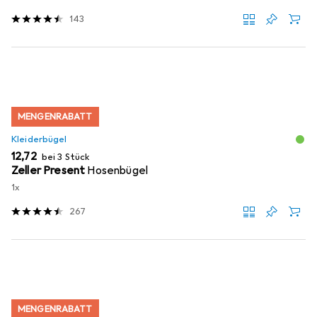
143
MENGENRABATT
Kleiderbügel
EUR
12,72
bei 3 Stück
Zeller Present
Hosenbügel
1x
267
MENGENRABATT