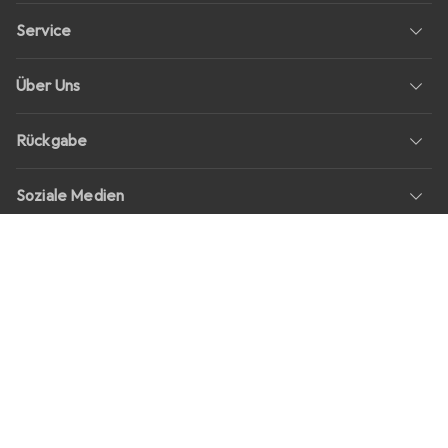
Service
Über Uns
Rückgabe
Soziale Medien
Stellenangebote
Preise
Alle Preise in EUR inkl. MwSt., zzgl.
Versandkosten
bei Bestellungen
unter
30,–
Shop Version
master-20260807-1626-31187574003-1
Unsere Onlineshops
digitec.ch
galaxus.ch
galaxus.at
galaxus.fr
galaxus.it