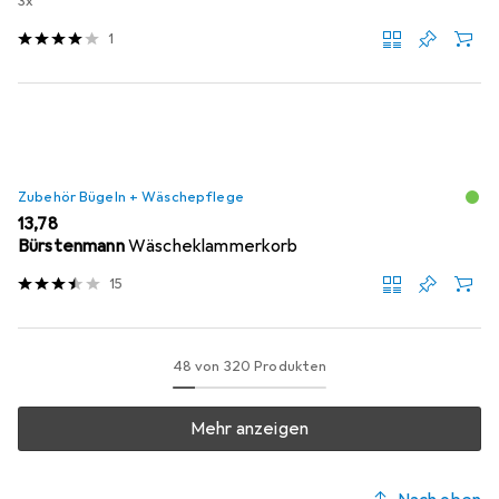
3x
1
Zubehör Bügeln + Wäschepflege
EUR
13,78
Bürstenmann
Wäscheklammerkorb
15
48 von 320 Produkten
Mehr anzeigen