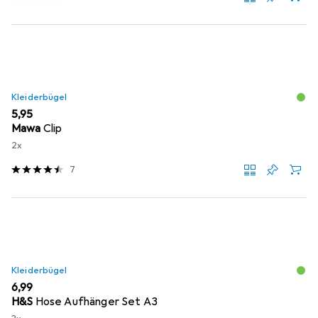
Kleiderbügel
EUR
5,95
Mawa
Clip
2x
7
Kleiderbügel
EUR
6,99
H&S
Hose Aufhänger Set A3