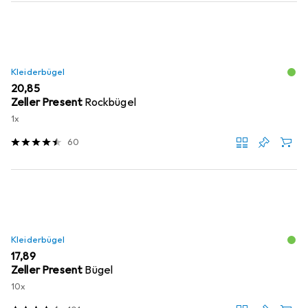
Kleiderbügel
EUR
20,85
Zeller Present
Rockbügel
1x
60
Kleiderbügel
EUR
17,89
Zeller Present
Bügel
10x