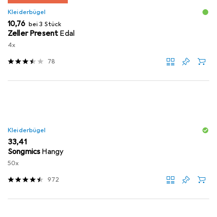
Kleiderbügel
EUR
10,76
bei 3 Stück
Zeller Present
Edal
4x
78
Kleiderbügel
EUR
33,41
Songmics
Hangy
50x
972