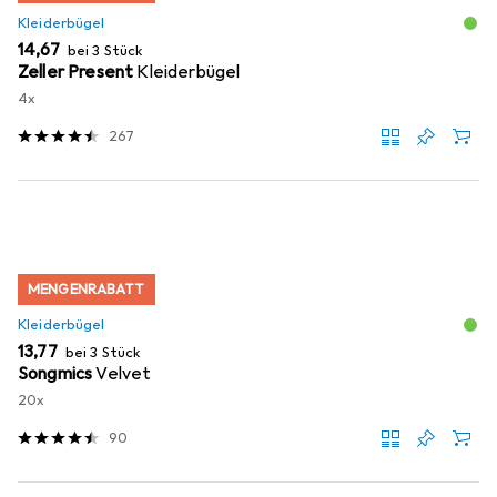
Kleiderbügel
EUR
14,67
bei 3 Stück
Zeller Present
Kleiderbügel
4x
267
MENGENRABATT
Kleiderbügel
EUR
13,77
bei 3 Stück
Songmics
Velvet
20x
90