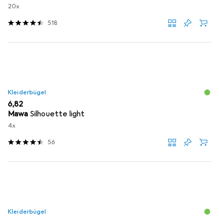
20x
518
Kleiderbügel
EUR
6,82
Mawa
Silhouette light
4x
56
Kleiderbügel