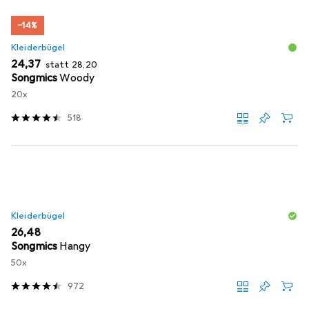
−14%
Kleiderbügel
EUR
EUR
24,37
statt
28,20
Songmics
Woody
20x
518
Kleiderbügel
EUR
26,48
Songmics
Hangy
50x
972