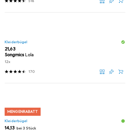
518
Kleiderbügel
EUR
21,63
Songmics
Lola
12x
170
MENGENRABATT
Kleiderbügel
EUR
14,13
bei 3 Stück