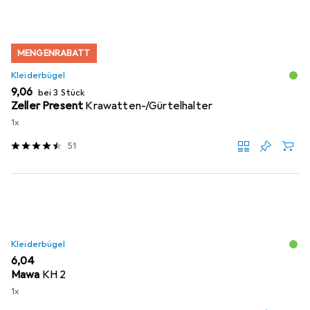
MENGENRABATT
Kleiderbügel
EUR
9,06
bei 3 Stück
Zeller Present
Krawatten-/Gürtelhalter
1x
51
Kleiderbügel
EUR
6,04
Mawa
KH 2
1x