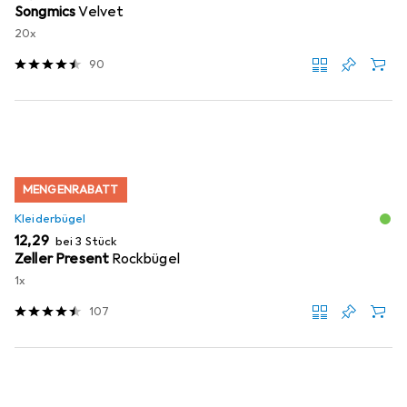
Songmics
Velvet
20x
90
MENGENRABATT
Kleiderbügel
EUR
12,29
bei 3 Stück
Zeller Present
Rockbügel
1x
107