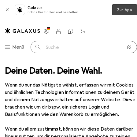
Galaxus
Zur App
Schneller finden und bestellen
Einstellungen
Kundenkonto
Vergleichslisten
Merklisten
Warenkorb
Navigation nach Kategorien
Menü
Suche
ocknen
Deine Daten. Deine Wahl.
Wäscheständer
Relaxdays Wäscheständer
Zubehör
Wenn du nur das Nötigste wählst, erfassen wir mit Cookies
und ähnlichen Technologien Informationen zu deinem Gerät
und deinem Nutzungsverhalten auf unserer Website. Diese
brauchen wir, um dir bspw. ein sicheres Login und
EUR
35,99
Basisfunktionen wie den Warenkorb zu ermöglichen.
Relaxdays
Wäscheständer
Wenn du allem zustimmst, können wir diese Daten darüber
hinaus nutzen, um dir personalisierte Angebote zu zeigen,