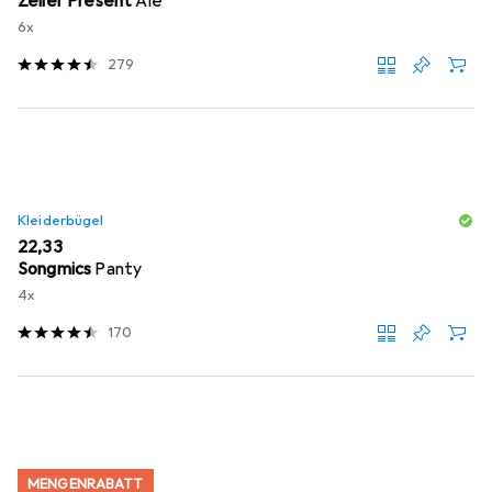
Zeller Present
Ale
6x
279
Kleiderbügel
EUR
22,33
Songmics
Panty
4x
170
MENGENRABATT