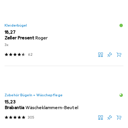
Kleiderbügel
EUR
18,27
Zeller Present
Roger
3x
62
Zubehör Bügeln + Wäschepflege
EUR
15,23
Brabantia
Wäscheklammern-Beutel
305