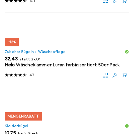
101
−12%
Zubehör Bügeln + Wäschepflege
EUR
EUR
32,43
statt
37,01
Helo
Wäscheklammer Luran farbig sortiert 50er Pack
47
MENGENRABATT
Kleiderbügel
EUR
10,75
bei 3 Stück