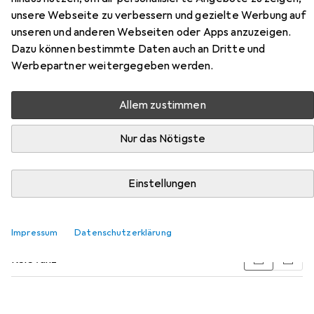
unsere Webseite zu verbessern und gezielte Werbung auf
unseren und anderen Webseiten oder Apps anzuzeigen.
Dazu können bestimmte Daten auch an Dritte und
Werbepartner weitergegeben werden.
Zubehör für Relaxdays
Wäscheständer
Allem zustimmen
Hier findest du passendes Zubehör zum Produkt
Nur das Nötigste
Relaxdays Wäscheständer aus den Kategorien Zubehör
Bügeln + Wäschepflege und Kleiderbügel.
Einstellungen
Beliebt
Zubehör Bügeln + Wäschepflege
Kleiderbügel
Impressum
Datenschutzerklärung
Relevanz
Produktliste