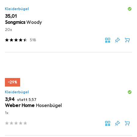
Kleiderbügel
EUR
35,01
Songmics
Woody
20x
518
−29%
Kleiderbügel
EUR
EUR
3,94
statt
5,57
Weber Home
Hosenbügel
1x