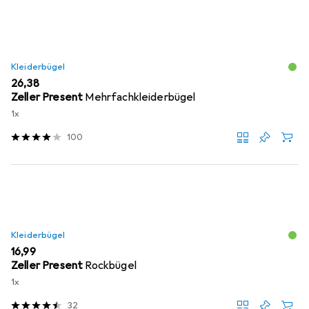
Kleiderbügel
EUR
26,38
Zeller Present
Mehrfachkleiderbügel
1x
100
Kleiderbügel
EUR
16,99
Zeller Present
Rockbügel
1x
32