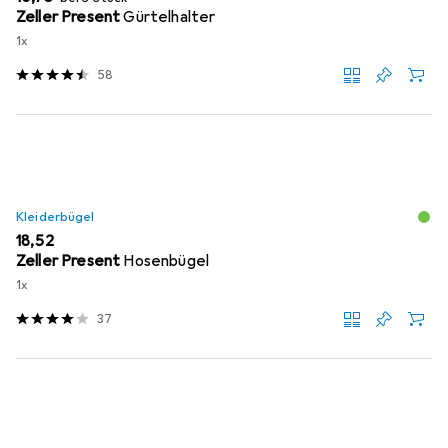
Zeller Present
Gürtelhalter
1x
58
Kleiderbügel
EUR
18,52
Zeller Present
Hosenbügel
1x
37