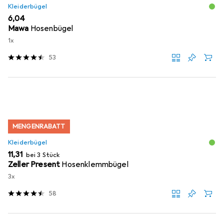
Kleiderbügel
EUR
6,04
Mawa
Hosenbügel
1x
53
MENGENRABATT
Kleiderbügel
EUR
11,31
bei 3 Stück
Zeller Present
Hosenklemmbügel
3x
58