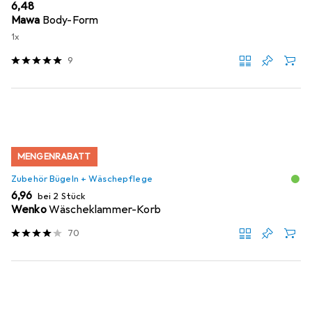
EUR
6,48
Mawa
Body-Form
1x
9
MENGENRABATT
Zubehör Bügeln + Wäschepflege
EUR
6,96
bei 2 Stück
Wenko
Wäscheklammer-Korb
70