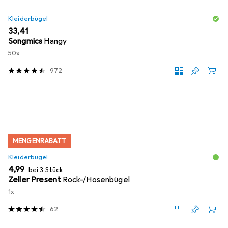
Kleiderbügel
EUR
33,41
Songmics
Hangy
50x
972
MENGENRABATT
Kleiderbügel
EUR
4,99
bei 3 Stück
Zeller Present
Rock-/Hosenbügel
1x
62