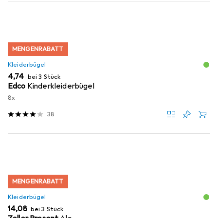
MENGENRABATT
Kleiderbügel
EUR
4,74
bei 3 Stück
Edco
Kinderkleiderbügel
8x
38
MENGENRABATT
Kleiderbügel
EUR
14,08
bei 3 Stück