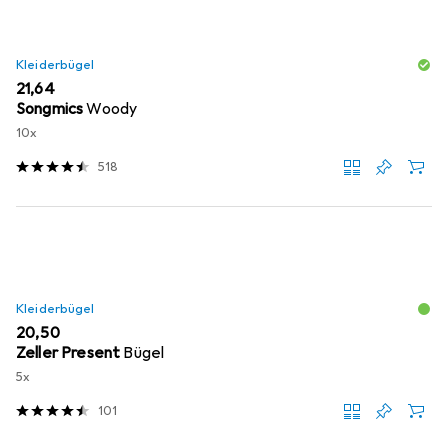
Kleiderbügel
EUR
21,64
Songmics
Woody
10x
518
Kleiderbügel
EUR
20,50
Zeller Present
Bügel
5x
101