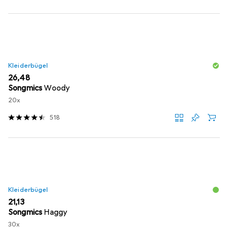
Kleiderbügel
EUR
26,48
Songmics
Woody
20x
518
Kleiderbügel
EUR
21,13
Songmics
Haggy
30x