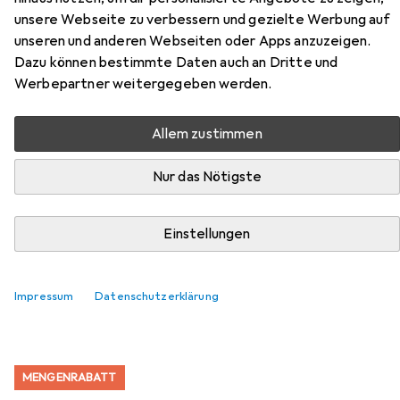
unsere Webseite zu verbessern und gezielte Werbung auf
unseren und anderen Webseiten oder Apps anzuzeigen.
Dazu können bestimmte Daten auch an Dritte und
Zubehör für Abfallsammler mit
Werbepartner weitergegeben werden.
Ascher, Volumen 40 l,
Allem zustimmen
anthrazitgrau
Nur das Nötigste
Hier findest du passendes Zubehör zum Produkt
Abfallsammler mit Ascher, Volumen 40 l, anthrazitgrau
Einstellungen
aus der Kategorie Abfallsack.
Relevanz
Impressum
Datenschutzerklärung
Produktliste
MENGENRABATT