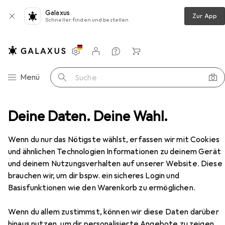
Galaxus
Zur App
Schneller finden und bestellen
Einstellungen
Kundenkonto
Vergleichslisten
Merklisten
Warenkorb
Navigation nach Kategorien
Menü
Suche
Abfallsammler mit Ascher, Volumen 40 l, anthrazitgrau
Deine Daten. Deine Wahl.
Zubehör
Wenn du nur das Nötigste wählst, erfassen wir mit Cookies
und ähnlichen Technologien Informationen zu deinem Gerät
und deinem Nutzungsverhalten auf unserer Website. Diese
EUR
585,94
brauchen wir, um dir bspw. ein sicheres Login und
Abfallsammler mit Ascher, Volumen 40
l, anthrazitgrau
Basisfunktionen wie den Warenkorb zu ermöglichen.
40 l
Wenn du allem zustimmst, können wir diese Daten darüber
hinaus nutzen, um dir personalisierte Angebote zu zeigen,