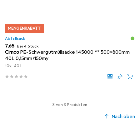
MENGENRABATT
Abfallsack
EUR
7,65
bei 4 Stück
Cimco
PE-Schwergutmüllsäcke 145000 ** 500x800mm
40L 0,15mm/150my
10x, 40 l
3 von 3 Produkten
Nach oben