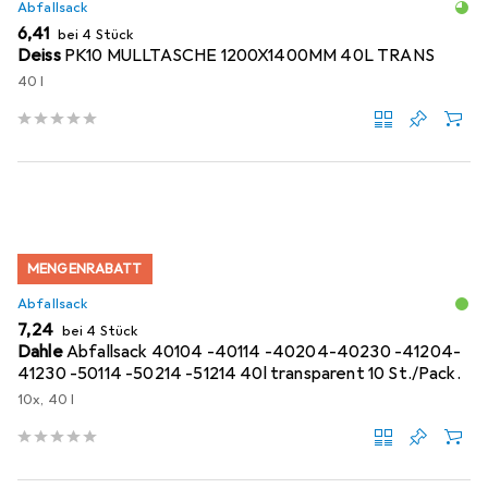
Abfallsack
EUR
6,41
bei 4 Stück
Deiss
PK10 MULLTASCHE 1200X1400MM 40L TRANS
40 l
MENGENRABATT
Abfallsack
EUR
7,24
bei 4 Stück
Dahle
Abfallsack 40104 -40114 -40204-40230 -41204-
41230 -50114 -50214 -51214 40l transparent 10 St./Pack.
10x, 40 l