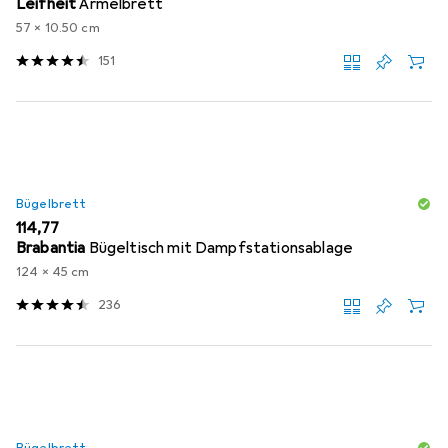
Leifheit
Ärmelbrett
57 x 10.50 cm
151
Bügelbrett
EUR
114,77
Brabantia
Bügeltisch mit Dampfstationsablage
124 x 45 cm
236
Bügelbrett