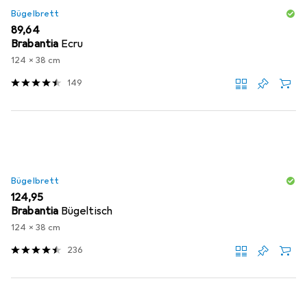
Bügelbrett
EUR
89,64
Brabantia
Ecru
124 x 38 cm
149
Bügelbrett
EUR
124,95
Brabantia
Bügeltisch
124 x 38 cm
236