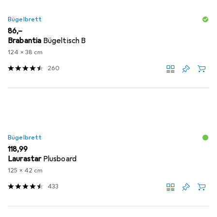
Bügelbrett
EUR
86,–
Brabantia
Bügeltisch B
124 x 38 cm
260
Bügelbrett
EUR
118,99
Laurastar
Plusboard
125 x 42 cm
433