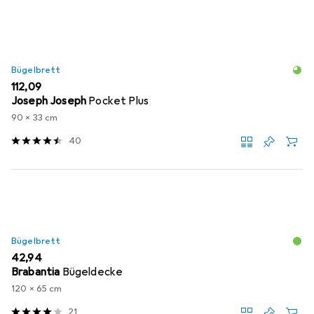
Bügelbrett
EUR
112,09
Joseph Joseph
Pocket Plus
90 x 33 cm
40
Bügelbrett
EUR
42,94
Brabantia
Bügeldecke
120 x 65 cm
21