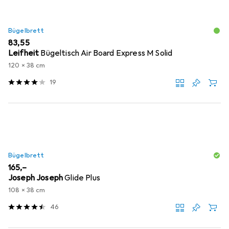
Bügelbrett
EUR
83,55
Leifheit
Bügeltisch Air Board Express M Solid
120 x 38 cm
19
Bügelbrett
EUR
165,–
Joseph Joseph
Glide Plus
108 x 38 cm
46