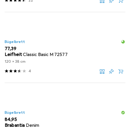
22
Bügelbrett
EUR
77,39
Leifheit
Classic Basic M 72577
120 x 38 cm
4
Bügelbrett
EUR
84,95
Brabantia
Denim