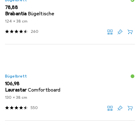
EUR
78,88
Brabantia
Bügeltische
124 x 38 cm
260
Bügelbrett
EUR
106,98
Laurastar
Comfortboard
130 x 38 cm
550