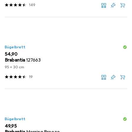
149
Bügelbrett
EUR
54,90
Brabantia
127663
95 x 30 cm
19
Bügelbrett
EUR
49,95
Brabantia
Morning Breeze