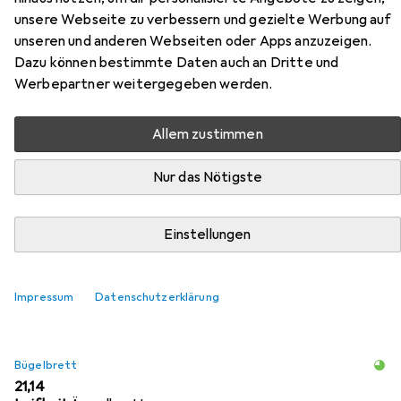
Calc Plus FV6840E0 iron Steam
unsere Webseite zu verbessern und gezielte Werbung auf
unseren und anderen Webseiten oder Apps anzuzeigen.
iron 2800 W Purple, Silver
Dazu können bestimmte Daten auch an Dritte und
Werbepartner weitergegeben werden.
Hier findest du passendes Zubehör zum Produkt Tefal
Ultragliss Anti-Calc Plus FV6840E0 iron Steam iron 2800
Allem zustimmen
W Purple, Silver aus der Kategorie Bügelbrett.
Nur das Nötigste
Beliebt
Tefal
Einstellungen
Relevanz
Produktliste
Impressum
Datenschutzerklärung
Bügelbrett
EUR
21,14