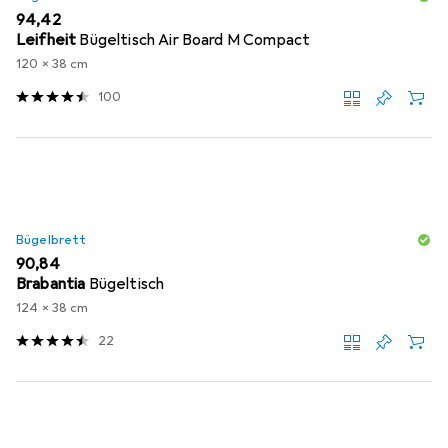
EUR
94,42
Leifheit
Bügeltisch Air Board M Compact
120 x 38 cm
100
Bügelbrett
EUR
90,84
Brabantia
Bügeltisch
124 x 38 cm
22