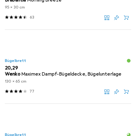
95 x 30 cm
63
Bügelbrett
EUR
20,29
Wenko
Maximex Dampf-Bügeldecke, Bügelunterlage
130 x 65 cm
77
Bügelbrett