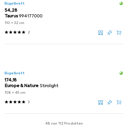
Bügelbrett
EUR
54,28
Taurus
994177000
110 x 32 cm
2
Bügelbrett
EUR
174,18
Europe & Nature
Stirolight
108 x 45 cm
3
48 von 112 Produkten