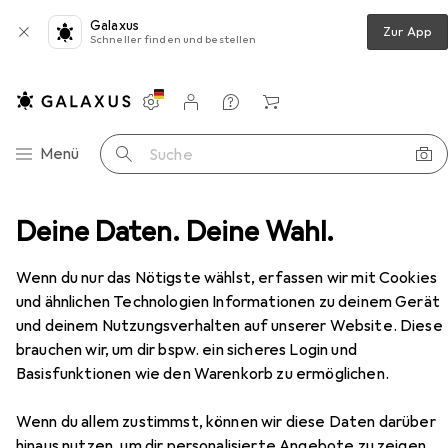
Galaxus
Zur App
Schneller finden und bestellen
Einstellungen
Kundenkonto
Vergleichslisten
Merklisten
Warenkorb
Navigation nach Kategorien
Menü
Suche
-Calc Plus FV6840E0 iron Steam iron 2800 W Purple, Silver
Deine Daten. Deine Wahl.
Zubehör
EUR
71,90
Wenn du nur das Nötigste wählst, erfassen wir mit Cookies
Tefal
Ultragliss Anti-Calc Plus
und ähnlichen Technologien Informationen zu deinem Gerät
FV6840E0 iron Steam iron 2800 W
und deinem Nutzungsverhalten auf unserer Website. Diese
Purple, Silver
2800 W, 260 g/min
brauchen wir, um dir bspw. ein sicheres Login und
Basisfunktionen wie den Warenkorb zu ermöglichen.
Wenn du allem zustimmst, können wir diese Daten darüber
Zubehör für Tefal Ultragliss Anti-
hinaus nutzen, um dir personalisierte Angebote zu zeigen,