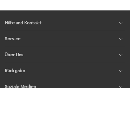
Hilfe und Kontakt
Service
Über Uns
Rückgabe
Soziale Medien
Stellenangebote
Preise
Alle Preise in EUR inkl. MwSt., zzgl.
Versandkosten
bei Bestellungen