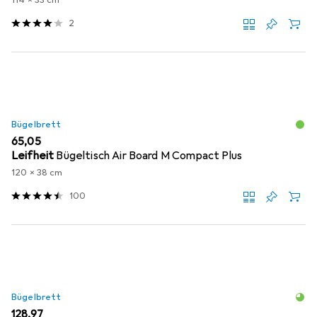
2
Bügelbrett
EUR
65,05
Leifheit
Bügeltisch Air Board M Compact Plus
120 x 38 cm
100
Bügelbrett
EUR
128,97