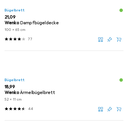
Bügelbrett
EUR
21,09
Wenko
Dampfbügeldecke
100 x 65 cm
77
Bügelbrett
EUR
18,99
Wenko
Ärmelbügelbrett
52 x 11 cm
44