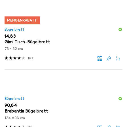
MENGENRABATT
Bügelbrett
EUR
14,83
Gimi
Tisch-Bügelbrett
73 x 32 cm
163
Bügelbrett
EUR
90,84
Brabantia
Bügelbrett
124 x 38 cm