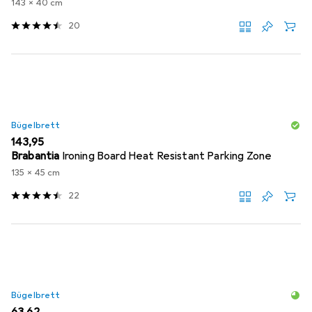
143 x 40 cm
20
Bügelbrett
EUR
143,95
Brabantia
Ironing Board Heat Resistant Parking Zone
135 x 45 cm
22
Bügelbrett
EUR
63,62