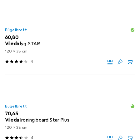
Bügelbrett
EUR
60,80
Vileda
lyg.STAR
120 x 38 cm
4
Bügelbrett
EUR
70,65
Vileda
Ironing board Star Plus
120 x 38 cm
4