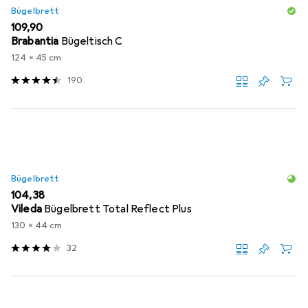
Bügelbrett
EUR
109,90
Brabantia
Bügeltisch C
124 x 45 cm
190
Bügelbrett
EUR
104,38
Vileda
Bügelbrett Total Reflect Plus
130 x 44 cm
32