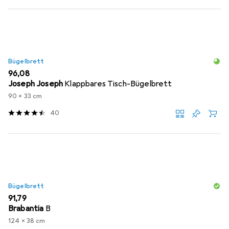
Bügelbrett
EUR
96,08
Joseph Joseph
Klappbares Tisch-Bügelbrett
90 x 33 cm
40
Bügelbrett
EUR
91,79
Brabantia
B
124 x 38 cm