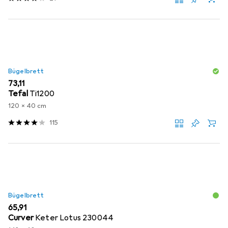
Bügelbrett
EUR
73,11
Tefal
Ti1200
120 x 40 cm
115
Bügelbrett
EUR
65,91
Curver
Keter Lotus 230044