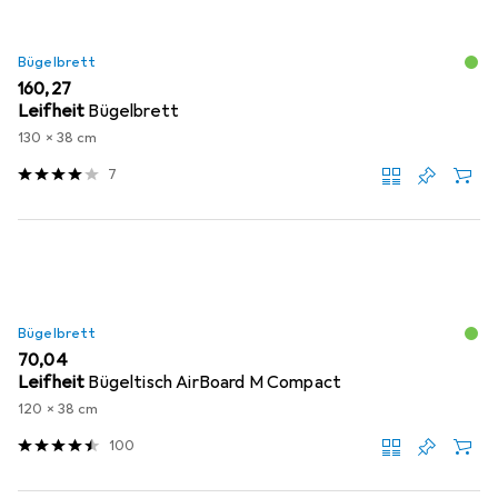
Bügelbrett
EUR
160,27
Leifheit
Bügelbrett
130 x 38 cm
7
Bügelbrett
EUR
70,04
Leifheit
Bügeltisch AirBoard M Compact
120 x 38 cm
100