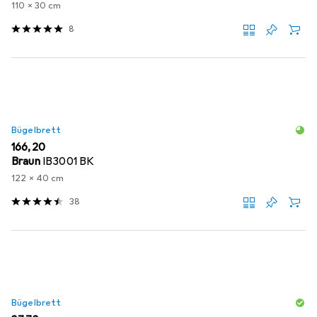
110 x 30 cm
8
Bügelbrett
EUR
166,20
Braun
IB3001 BK
122 x 40 cm
38
Bügelbrett