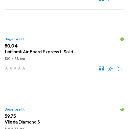
Bügelbrett
EUR
80,04
Leifheit
Air Board Express L Solid
130 x 38 cm
Bügelbrett
EUR
59,75
Vileda
Diamond S
114 x 33 cm