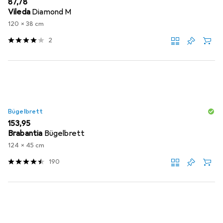
EUR
87,78
Vileda
Diamond M
120 x 38 cm
2
Bügelbrett
EUR
153,95
Brabantia
Bügelbrett
124 x 45 cm
190