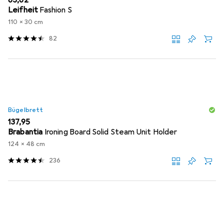
Leifheit
Fashion S
110 x 30 cm
82
Bügelbrett
EUR
137,95
Brabantia
Ironing Board Solid Steam Unit Holder
124 x 48 cm
236