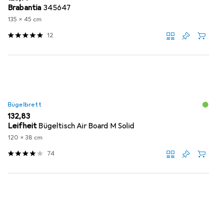
Brabantia
345647
135 x 45 cm
12
Bügelbrett
EUR
132,83
Leifheit
Bügeltisch Air Board M Solid
120 x 38 cm
74