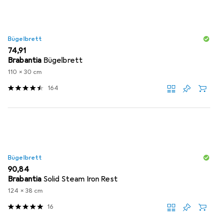
Bügelbrett
EUR
74,91
Brabantia
Bügelbrett
110 x 30 cm
164
Bügelbrett
EUR
90,84
Brabantia
Solid Steam Iron Rest
124 x 38 cm
16