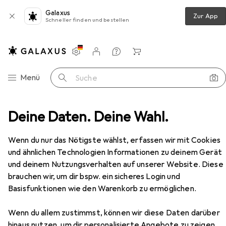
Galaxus
Zur App
Schneller finden und bestellen
Einstellungen
Kundenkonto
Vergleichslisten
Merklisten
Warenkorb
Navigation nach Kategorien
Menü
Suche
Backwerkzeug
Deine Daten. Deine Wahl.
Küchenwaage
Terraillon Smart USB
Zubehör
Wenn du nur das Nötigste wählst, erfassen wir mit Cookies
EUR
35,63
und ähnlichen Technologien Informationen zu deinem Gerät
Terraillon
Smart USB
und deinem Nutzungsverhalten auf unserer Website. Diese
brauchen wir, um dir bspw. ein sicheres Login und
Basisfunktionen wie den Warenkorb zu ermöglichen.
Zubehör für Terraillon Smart USB
Wenn du allem zustimmst, können wir diese Daten darüber
hinaus nutzen, um dir personalisierte Angebote zu zeigen,