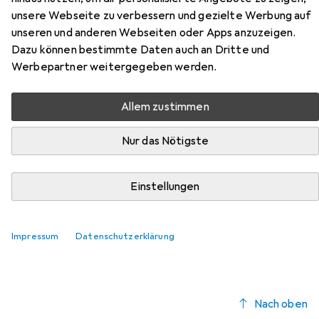
Hier findest du passendes Zubehör zum Produkt Terraillon
unsere Webseite zu verbessern und gezielte Werbung auf
Smart USB aus der Kategorie Backpapier.
unseren und anderen Webseiten oder Apps anzuzeigen.
Relevanz
Dazu können bestimmte Daten auch an Dritte und
Werbepartner weitergegeben werden.
Produktliste
Allem zustimmen
Nur das Nötigste
Backpapier
EUR
7,89
Xavax
Matte Dauerbackfolie, zuschneidbar,
Teflonbeschichtung,
Einstellungen
40 x 33 cm
436
Impressum
Datenschutzerklärung
Nach oben