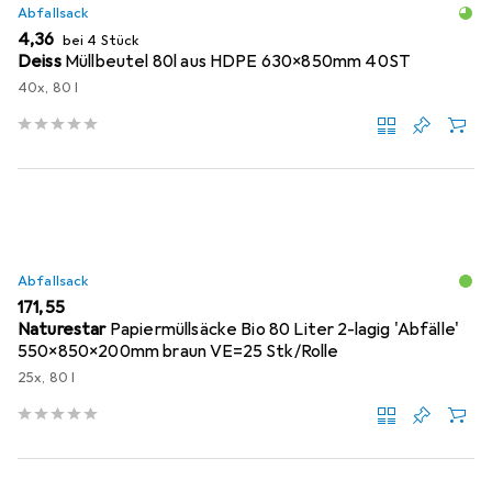
Abfallsack
EUR
4,36
bei 4 Stück
Deiss
Müllbeutel 80l aus HDPE 630x850mm 40ST
40x, 80 l
Abfallsack
EUR
171,55
Naturestar
Papiermüllsäcke Bio 80 Liter 2-lagig 'Abfälle'
550x850x200mm braun VE=25 Stk/Rolle
25x, 80 l