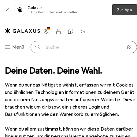
Galaxus
Zur App
Schneller finden und bestellen
Einstellungen
Kundenkonto
Vergleichslisten
Merklisten
Warenkorb
Navigation nach Kategorien
Menü
Suche
nd, 80 l, HxØ 540x465, Korpus schwarz/Löschkopf schwarz
Deine Daten. Deine Wahl.
Zubehör
Wenn du nur das Nötigste wählst, erfassen wir mit Cookies
und ähnlichen Technologien Informationen zu deinem Gerät
EUR
135,15
Vepa Bins
Papierkorb, selbstlöschend,
und deinem Nutzungsverhalten auf unserer Website. Diese
80 l, HxØ 540x465, Korpus
brauchen wir, um dir bspw. ein sicheres Login und
schwarz/Löschkopf schwarz
80 l
Basisfunktionen wie den Warenkorb zu ermöglichen.
Wenn du allem zustimmst, können wir diese Daten darüber
hinaus nutzen, um dir personalisierte Angebote zu zeigen,