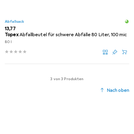
Abfallsack
EUR
13,77
Topex
Abfallbeutel für schwere Abfälle 80 Liter, 100 mic
80 l
3 von 3 Produkten
Nach oben