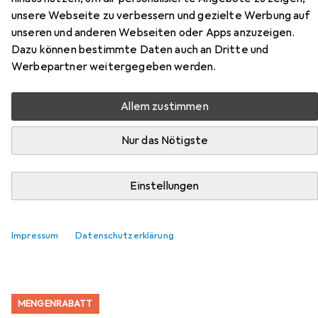
unsere Webseite zu verbessern und gezielte Werbung auf
Zubehör für Vepa Bins
unseren und anderen Webseiten oder Apps anzuzeigen.
Dazu können bestimmte Daten auch an Dritte und
Papierkorb, selbstlöschend, 80 l,
Werbepartner weitergegeben werden.
HxØ 540x465, Korpus
schwarz/Löschkopf schwarz
Allem zustimmen
Hier findest du passendes Zubehör zum Produkt Vepa
Nur das Nötigste
Bins Papierkorb, selbstlöschend, 80 l, HxØ 540x465,
Korpus schwarz/Löschkopf schwarz aus der Kategorie
Einstellungen
Abfallsack.
Relevanz
Impressum
Datenschutzerklärung
Produktliste
MENGENRABATT