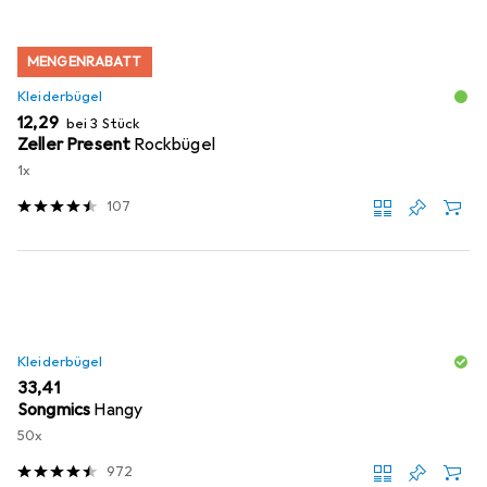
MENGENRABATT
Kleiderbügel
EUR
12,29
bei 3 Stück
Zeller Present
Rockbügel
1x
107
Kleiderbügel
EUR
33,41
Songmics
Hangy
50x
972