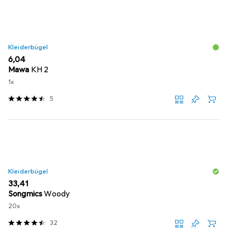
Kleiderbügel
EUR
6,04
Mawa
KH 2
1x
5
Kleiderbügel
EUR
33,41
Songmics
Woody
20x
32