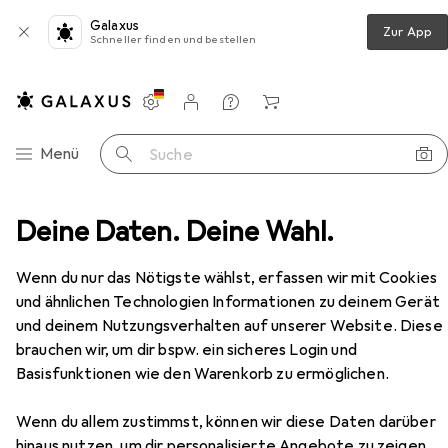
Galaxus
Zur App
Schneller finden und bestellen
Einstellungen
Kundenkonto
Vergleichslisten
Merklisten
Warenkorb
Navigation nach Kategorien
Menü
Suche
rocknen
Deine Daten. Deine Wahl.
Wäscheständer
Vileda Viva Dry Multiflex
Zubehör
Wenn du nur das Nötigste wählst, erfassen wir mit Cookies
und ähnlichen Technologien Informationen zu deinem Gerät
und deinem Nutzungsverhalten auf unserer Website. Diese
EUR
51,01
Vileda
Viva Dry Multiflex
brauchen wir, um dir bspw. ein sicheres Login und
30 m
Basisfunktionen wie den Warenkorb zu ermöglichen.
Wenn du allem zustimmst, können wir diese Daten darüber
hinaus nutzen, um dir personalisierte Angebote zu zeigen,