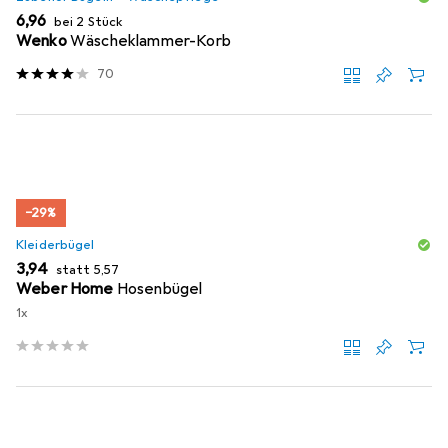
EUR
6,96
bei 2 Stück
Wenko
Wäscheklammer-Korb
70
−29%
Kleiderbügel
EUR
EUR
3,94
statt
5,57
Weber Home
Hosenbügel
1x