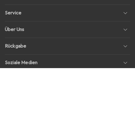
Service
Über Uns
Rückgabe
Soziale Medien
Stellenangebote
Preise
Alle Preise in EUR inkl. MwSt., zzgl.
Versandkosten
bei Bestellungen
unter
30,–
Shop Version
master-20260807-1107-31164520144-1
Unsere Onlineshops
digitec.ch
galaxus.ch
galaxus.at
galaxus.fr
galaxus.it