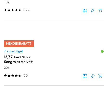
50x
972
MENGENRABATT
Kleiderbügel
EUR
13,77
bei 3 Stück
Songmics
Velvet
20x
90