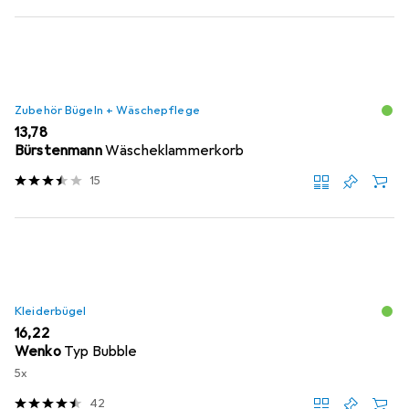
Zubehör Bügeln + Wäschepflege
EUR
13,78
Bürstenmann
Wäscheklammerkorb
15
Kleiderbügel
EUR
16,22
Wenko
Typ Bubble
5x
42