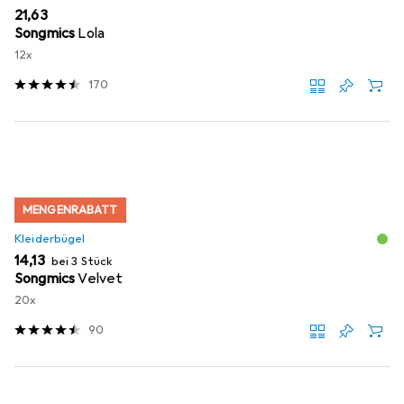
EUR
21,63
Songmics
Lola
12x
170
MENGENRABATT
Kleiderbügel
EUR
14,13
bei 3 Stück
Songmics
Velvet
20x
90