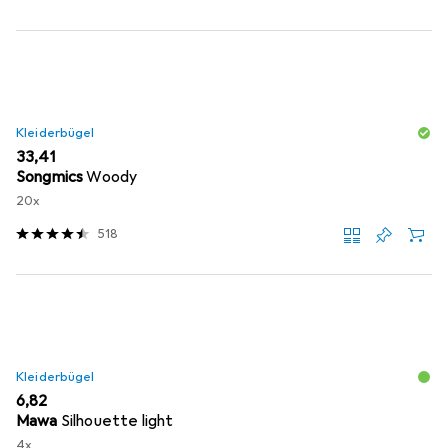
Kleiderbügel
EUR
33,41
Songmics
Woody
20x
518
Kleiderbügel
EUR
6,82
Mawa
Silhouette light
4x