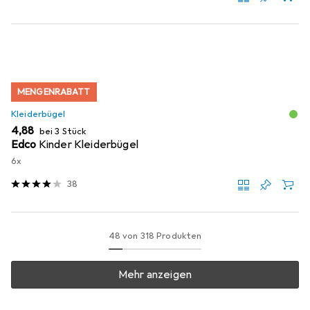
MENGENRABATT
Kleiderbügel
EUR
4,88
bei 3 Stück
Edco
Kinder Kleiderbügel
6x
38
48 von 318 Produkten
Mehr anzeigen