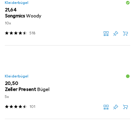
Kleiderbügel
EUR
21,64
Songmics
Woody
10x
518
Kleiderbügel
EUR
20,50
Zeller Present
Bügel
5x
101