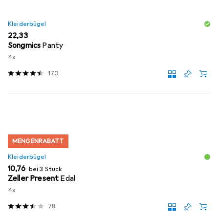
Kleiderbügel
EUR
22,33
Songmics
Panty
4x
170
MENGENRABATT
Kleiderbügel
EUR
10,76
bei 3 Stück
Zeller Present
Edal
4x
78