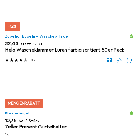
−12%
Zubehör Bügeln + Wäschepflege
EUR
EUR
32,43
statt
37,01
Helo
Wäscheklammer Luran farbig sortiert 50er Pack
47
MENGENRABATT
Kleiderbügel
EUR
10,75
bei 3 Stück
Zeller Present
Gürtelhalter
1x