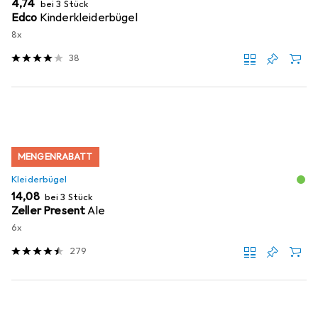
EUR
4,74
bei 3 Stück
Edco
Kinderkleiderbügel
8x
38
MENGENRABATT
Kleiderbügel
EUR
14,08
bei 3 Stück
Zeller Present
Ale
6x
279