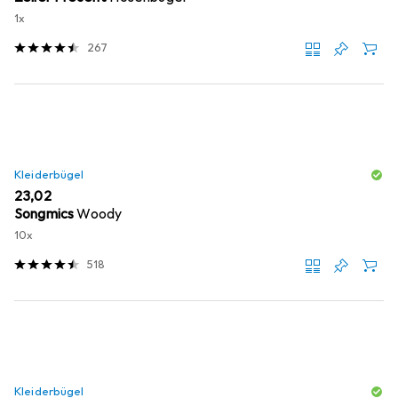
1x
267
Kleiderbügel
EUR
23,02
Songmics
Woody
10x
518
Kleiderbügel