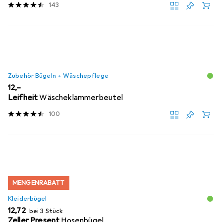
143
Zubehör Bügeln + Wäschepflege
EUR
12,–
Leifheit
Wäscheklammerbeutel
100
MENGENRABATT
Kleiderbügel
EUR
12,72
bei 3 Stück
Zeller Present
Hosenbügel