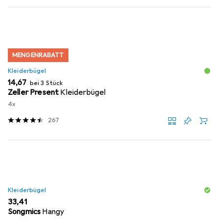
MENGENRABATT
Kleiderbügel
EUR
14,67
bei 3 Stück
Zeller Present
Kleiderbügel
4x
267
Kleiderbügel
EUR
33,41
Songmics
Hangy