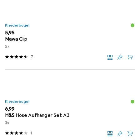
Kleiderbügel
EUR
5,95
Mawa
Clip
2x
7
Kleiderbügel
EUR
6,99
H&S
Hose Aufhänger Set A3
3x
1