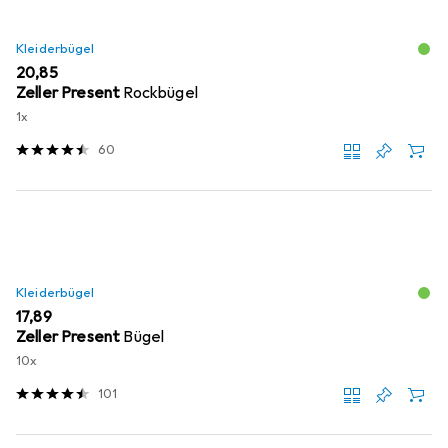
Kleiderbügel
EUR
20,85
Zeller Present
Rockbügel
1x
60
Kleiderbügel
EUR
17,89
Zeller Present
Bügel
10x
101