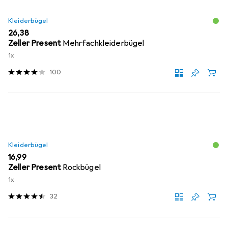
Kleiderbügel
EUR
26,38
Zeller Present
Mehrfachkleiderbügel
1x
100
Kleiderbügel
EUR
16,99
Zeller Present
Rockbügel
1x
32