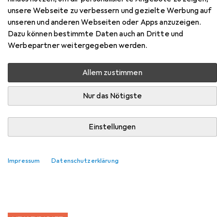
unsere Webseite zu verbessern und gezielte Werbung auf
unseren und anderen Webseiten oder Apps anzuzeigen.
Zubehör für Vileda Viva Dry
Dazu können bestimmte Daten auch an Dritte und
Werbepartner weitergegeben werden.
Multiflex
Allem zustimmen
Hier findest du passendes Zubehör zum Produkt Vileda
Viva Dry Multiflex aus den Kategorien Zubehör Bügeln +
Nur das Nötigste
Wäschepflege und Kleiderbügel.
Einstellungen
Beliebt
Zubehör Bügeln + Wäschepflege
Kleiderbügel
Relevanz
Impressum
Datenschutzerklärung
Produktliste