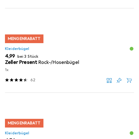
MENGENRABATT
Kleiderbügel
EUR
4,99
bei 3 Stück
Zeller Present
Rock-/Hosenbügel
1x
62
MENGENRABATT
Kleiderbügel