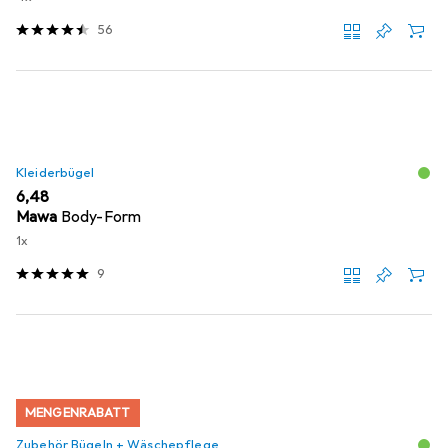
56
Kleiderbügel
EUR
6,48
Mawa
Body-Form
1x
9
MENGENRABATT
Zubehör Bügeln + Wäschepflege