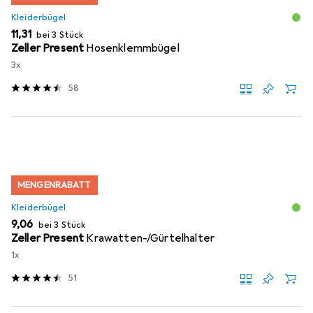
Kleiderbügel
EUR
11,31
bei 3 Stück
Zeller Present
Hosenklemmbügel
3x
58
MENGENRABATT
Kleiderbügel
EUR
9,06
bei 3 Stück
Zeller Present
Krawatten-/Gürtelhalter
1x
51