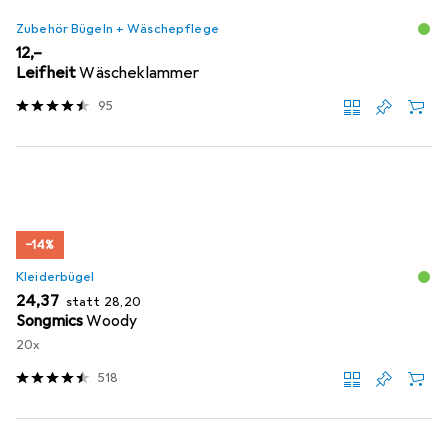
Zubehör Bügeln + Wäschepflege
EUR
12,–
Leifheit
Wäscheklammer
95
−14%
Kleiderbügel
EUR
EUR
24,37
statt
28,20
Songmics
Woody
20x
518