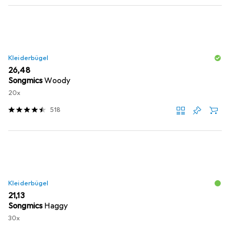
Kleiderbügel
EUR
26,48
Songmics
Woody
20x
518
Kleiderbügel
EUR
21,13
Songmics
Haggy
30x