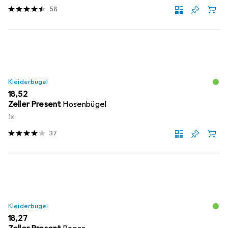
58
Kleiderbügel
EUR
18,52
Zeller Present
Hosenbügel
1x
37
Kleiderbügel
EUR
18,27