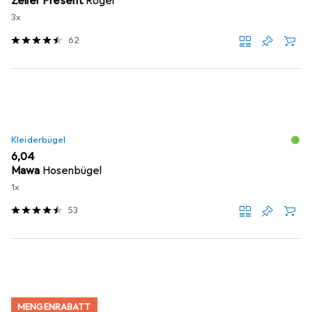
Zeller Present
Roger
3x
62
Kleiderbügel
EUR
6,04
Mawa
Hosenbügel
1x
53
MENGENRABATT