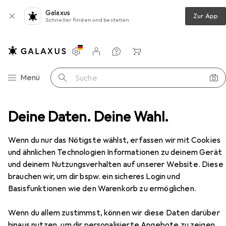
Galaxus
Zur App
Schneller finden und bestellen
Einstellungen
Kundenkonto
Vergleichslisten
Merklisten
Warenkorb
Navigation nach Kategorien
Menü
Suche
gsutensilien
Deine Daten. Deine Wahl.
Reinigungsutensil
Wenko Spülbürste
Zubehör
EUR
9,31
bei 2 Stück
Wenn du nur das Nötigste wählst, erfassen wir mit Cookies
Wenko
Spülbürste
und ähnlichen Technologien Informationen zu deinem Gerät
1 Stk.
und deinem Nutzungsverhalten auf unserer Website. Diese
brauchen wir, um dir bspw. ein sicheres Login und
Basisfunktionen wie den Warenkorb zu ermöglichen.
Zubehör für Wenko Spülbürste
Wenn du allem zustimmst, können wir diese Daten darüber
Hier findest du passendes Zubehör zum Produkt Wenko
hinaus nutzen, um dir personalisierte Angebote zu zeigen,