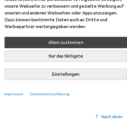
Spülbürste aus der Kategorie Geschirrspülmittel.
unsere Webseite zu verbessern und gezielte Werbung auf
unseren und anderen Webseiten oder Apps anzuzeigen.
Relevanz
Dazu können bestimmte Daten auch an Dritte und
Produktliste
Werbepartner weitergegeben werden.
Allem zustimmen
MENGENRABATT
Nur das Nötigste
Geschirrspülmittel
EUR
EUR
5,05
bei 2 Stück
5,61
/
1l
Fairy
Handspülmittel
Einstellungen
Flüssig
322
Impressum
Datenschutzerklärung
Nach oben